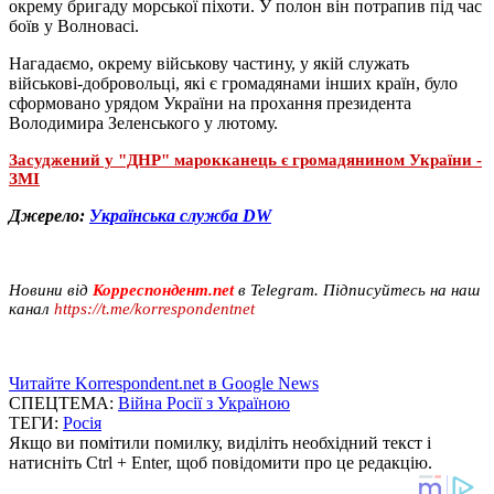
окрему бригаду морської піхоти. У полон він потрапив під час
боїв у Волновасі.
Нагадаємо, окрему військову частину, у якій служать
військові-добровольці, які є громадянами інших країн, було
сформовано урядом України на прохання президента
Володимира Зеленського у лютому.
Засуджений у "ДНР" марокканець є громадянином України -
ЗМІ
Джерело:
Українська служба DW
Новини від
Корреспондент.net
в Telegram. Підписуйтесь на наш
канал
https://t.me/korrespondentnet
Читайте Korrespondent.net в Google News
СПЕЦТЕМА:
Війна Росії з Україною
ТЕГИ:
Росія
Якщо ви помітили помилку, виділіть необхідний текст і
натисніть Ctrl + Enter, щоб повідомити про це редакцію.