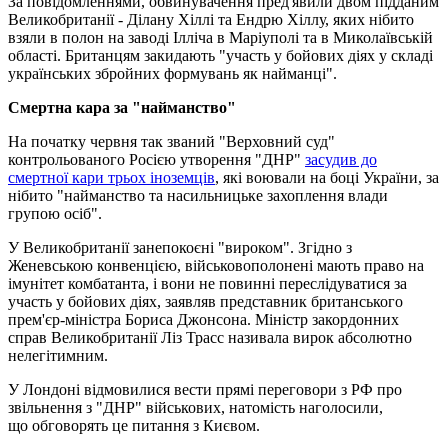
За повідомленнями, обвинувачення пред'явили двом підданим
Великобританії - Ділану Хіллі та Ендрю Хіллу, яких нібито
взяли в полон на заводі Ілліча в Маріуполі та в Миколаївській
області. Британцям закидають "участь у бойових діях у складі
українських збройних формувань як найманці".
Смертна кара за "найманство"
На початку червня так званий "Верховний суд"
контрольованого Росією утворення "ДНР"
засудив до
смертної кари трьох іноземців
, які воювали на боці України, за
нібито "найманство та насильницьке захоплення влади
групою осіб".
У Великобританії занепокоєні "вироком". Згідно з
Женевською конвенцією, військовополонені мають право на
імунітет комбатанта, і вони не повинні переслідуватися за
участь у бойових діях, заявляв представник британського
прем'єр-міністра Бориса Джонсона. Міністр закордонних
справ Великобританії Ліз Трасс називала вирок абсолютно
нелегітимним.
У Лондоні відмовилися вести прямі переговори з РФ про
звільнення з "ДНР" військових, натомість наголосили,
що обговорять це питання з Києвом.