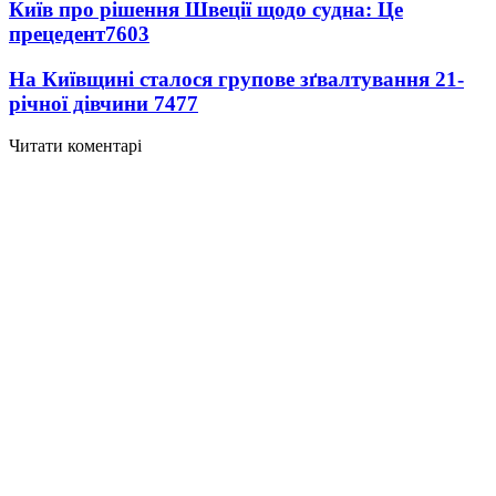
Київ про рішення Швеції щодо судна: Це
прецедент
7603
На Київщині сталося групове зґвалтування 21-
річної дівчини
7477
Читати коментарі