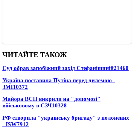
ЧИТАЙТЕ ТАКОЖ
Суд обрав запобіжний захід Стефанішиній
21460
Україна поставила Путіна перед дилемою -
ЗМІ
10372
Майора ВСП викрили на "допомозі"
військовому в СЗЧ
10328
РФ створила "українську бригаду" з полонених
- ISW
7912