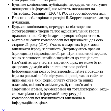
Будь яке копіювання, публікація, передрук, чи наступне
поширення інформації, що містить посилання на
"Інтерфакс-Україна", EPA / UPG, суворо забороняється.
Власник веб-сторінки в розділі Я-Корреспондент є автор
публікації.
Будь-яке копіювання, передрук та відтворення
фотографічних творів та/або аудіовізуальних творів
правовласника Getty Images - суворо забороняється.
Матеріали сайту korrespondent.net призначені для осіб
старше 21 року (21+). Участь в азартних іграх може
викликати ігрову залежність. Дотримуйтесь правил
(принципів) відповідальної гри. При виявленні перших
ознак залежності негайно зверніться до спеціаліста.
Пам'ятайте, що участь в азартних іграх не може бути
джерелом доходів або альтернативою роботі.
Інформаційний ресурс korrespondent.net не проводить
ігри на реальні та/або віртуальні гроші, також сайт не
приймає ні в якій формі оплату ставок та інших
платежів, які пов’язані/можуть бути пов’язані з
азартними іграми, букмекерами чи тоталізаторами. Будь-
які матеріали на інформаційному ресурсі
korrespondent.net публікуються виключно в
інформаційних цілях.
X