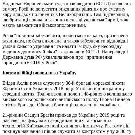
Водночас Європейський суд з прав людини (ЄСПЛ) оголосив
вимогу Росії не допустити виконання рішення про смертну
кару для двох полонених з Великобританії. Там підтвердили,
що британці воювали законно в складі української армії, тож
мають вважатися військовополоненими.
Росія "повинна забезпечити, щоби смертна кара, призначена
заявникам, не була виконана, а також забезпечити відповідні
умови їхнього утримання та надати їм будь-яку необхідну
медичну допомогу й ліки", закликали в ЄСПЛ. Напередодні
Державна дума РФ ухвалила закон про "припинення
юрисдикції ЄСПЛ у Росії".
Іноземні бійці воювали за Україну
Ейден Аслін почав служити у 36-й бригаді морської піхоти
Збройних сил України у 2018 році. У полон він потрапив у
середині квітня. Тоді ж взяли в полон і 48-річного колишнього
військового Королівського англійського полку Шона Піннера
з тієї ж бригади. Обидва британці одружені на українках.
21-річний Саадун Брагім приїхав до України у 2019 році та
навчався на факультеті аеродинамічних та космічних
технологій Київського політехнічного інституту. Рік тому він
покинув навчання і пішов служити за контрактом у ту ж 36-ту