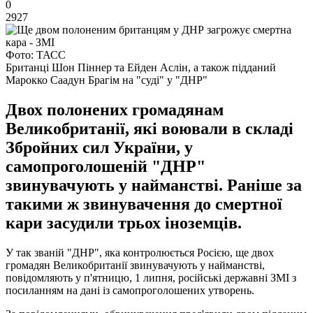
0
2927
Фото: ТАСС
Британці Шон Піннер та Ейден Аслін, а також підданий
Марокко Саадун Брагім на "суді" у "ДНР"
Двох полонених громадянам
Великобританії, які воювали в складі
Збройних сил України, у
самопроголошеній "ДНР"
звинувачують у найманстві. Раніше за
такими ж звинувачення до смертної
кари засудили трьох іноземців.
У так званій "ДНР", яка контролюється Росією, ще двох
громадян Великобританії звинувачують у найманстві,
повідомляють у п'ятницю, 1 липня, російські державні ЗМІ з
посиланням на дані із самопроголошених утворень.