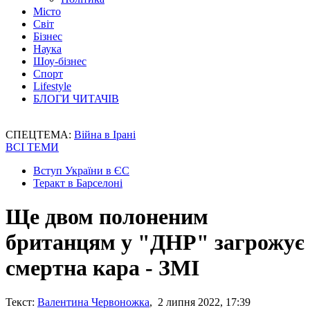
Місто
Світ
Бізнес
Наука
Шоу-бізнес
Спорт
Lifestyle
БЛОГИ ЧИТАЧІВ
СПЕЦТЕМА:
Війна в Ірані
ВСІ ТЕМИ
Вступ України в ЄС
Теракт в Барселоні
Ще двом полоненим
британцям у "ДНР" загрожує
смертна кара - ЗМІ
Текст:
Валентина Червоножка
, 2 липня 2022, 17:39