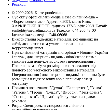
Редакція
© 2000-2026, Korrespondent.net
Суб'єкт у сфері онлайн-медіа Назва онлайн-медіа –
«КореспонденТ.net» Адреса: 02091, місто Київ,
ХАРКІВСЬКЕ ШОСЕ, будинок 172-Б, офіс 208/1 E-mail:
sunlight@mediadim.com.ua
Телефон: 044-205-43-00
Ідентифікатор медіа – R40-06068
Використання будь-яких матеріалів, розміщених на
сайті, дозволяється за умови посилання на
Корреспондент.net.
При копіюванні матеріалів зі сторінки « Новини України
і світу» , для інтернет - видань - обов'язкове пряме
відкрите для пошукових систем гіперпосилання .
Посилання має бути розміщена в незалежності від
повного або часткового використання матеріалів.
Гіперпосилання ( для інтернет - видань) - повинна бути
розміщена в підзаголовку або в першому абзаці
матеріалу.
Новини з позначками "Думка", "Експертиза", "Заява",
"Регіони", "Гроші", "Влада", "Вибори", "Тест-драйв",
"Спецпроекти", "Промо" публікуються на правах
реклами.
Розділ Спецпроекти створюється спільно з
комерційними партнерами.