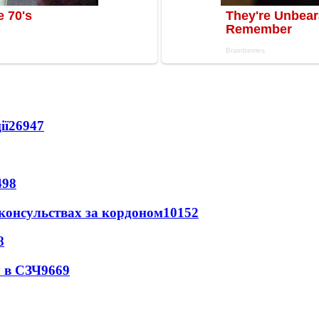
ії
26947
498
 консульствах за кордоном
10152
8
 в СЗЧ
9669