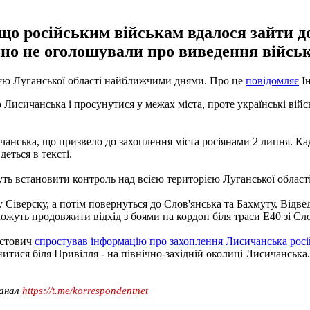
що російським військам вдалося зайти д
ійно не оголошували про виведення військ
рією Луганської області найближчими днями. Про це
повідомляє
Ін
 Лисичанська і просунутися у межах міста, проте українські війс
чанська, що призвело до захоплення міста росіянами 2 липня. Кад
еться в тексті.
жуть встановити контроль над всією територією Луганської обла
у Сіверску, а потім повернуться до Слов'янська та Бахмуту. Відв
жуть продовжити відхід з боями на кордон біля траси E40 зі Слов'
естович
спростував інформацію про захоплення Лисичанська рос
итися біля Привілля - на північно-західній околиці Лисичанська.
канал
https://t.me/korrespondentnet