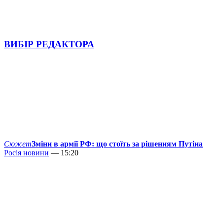
ВИБІР РЕДАКТОРА
Сюжет
Зміни в армії РФ: що стоїть за рішенням Путіна
Росія новини
— 15:20