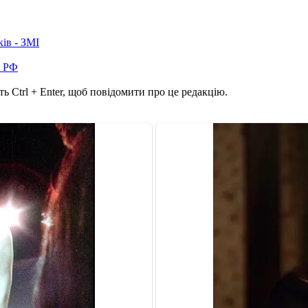
ків - ЗМІ
в РФ
ь Ctrl + Enter, щоб повідомити про це редакцію.