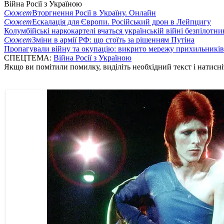
Війна Росії з Україною
Сюжет
Вторгнення Росії в Україну. Онлайн
Сюжет
Ескалація для Європи. Російський дрон в Лейпцигу
Колумбійські наркокартелі вчаться українській війні безпілотни
Сюжет
Зміни в армії РФ: що стоїть за рішенням Путіна
Пропагували війну та окупацію: викрито мережу прихильникі
СПЕЦТЕМА:
Війна Росії з Україною
Якщо ви помітили помилку, виділіть необхідний текст і натисніт