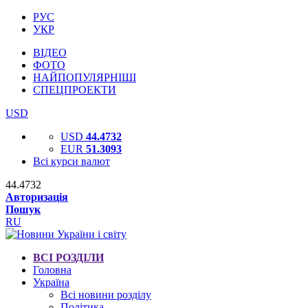
РУС
УКР
ВІДЕО
ФОТО
НАЙПОПУЛЯРНІШІ
СПЕЦПРОЕКТИ
USD
USD
44.4732
EUR
51.3093
Всі курси валют
44.4732
Авторизація
Пошук
RU
ВСІ РОЗДІЛИ
Головна
Україна
Всі новини розділу
Політика