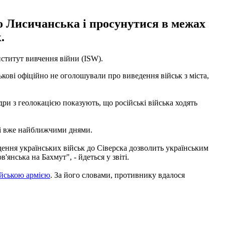
о Лисичанська і просунутися в межах
.
ститут вивчення війни (ISW).
ькові офіційно не оголошували про виведення військ з міста,
ри з геолокацією показують, що російські війська ходять
сті вже найближчими днями.
едення українських військ до Сіверска дозволить українським
янська на Бахмут", - йдеться у звіті.
ійською армією
. За його словами, противнику вдалося