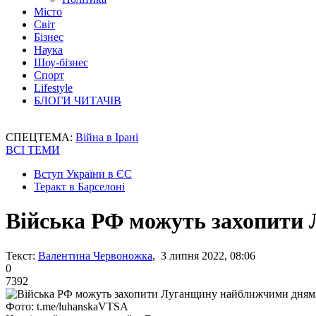
Місто
Світ
Бізнес
Наука
Шоу-бізнес
Спорт
Lifestyle
БЛОГИ ЧИТАЧІВ
СПЕЦТЕМА:
Війна в Ірані
ВСІ ТЕМИ
Вступ України в ЄС
Теракт в Барселоні
Війська РФ можуть захопити
Текст:
Валентина Червоножка
, 3 липня 2022, 08:06
0
7392
Фото: t.me/luhanskaVTSA