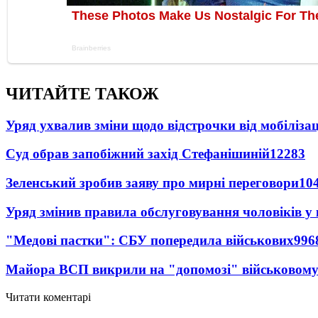
ЧИТАЙТЕ ТАКОЖ
Уряд ухвалив зміни щодо відстрочки від мобілізац
Суд обрав запобіжний захід Стефанішиній
12283
Зеленський зробив заяву про мирні переговори
10
Уряд змінив правила обслуговування чоловіків у
"Медові пастки": СБУ попередила військових
996
Майора ВСП викрили на "допомозі" військовому
Читати коментарі