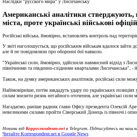
Наслідки "русского мира" у Лисичанську
Американські аналітики стверджують, 
міста, проте українські військові офіц
Російські війська, ймовірно, встановлять контроль над терито
У звіті наголошується, що російським військам вдалося зайти до
але й не повідомляли про оборонні бої навколо.
"Українські сили, ймовірно, здійснили навмисний відхід з Лиси
північними та південно-східними кварталами Лисичанська", - йд
Також, на думку американських аналітиків, російські сили мо
Найімовірніше, потім завдадуть удару по українських позиціях 
силам знизити ризик негайного оточення, але українські сили мо
Нагадаємо, раніше радник глави Офісу президента Олексій Ар
невеликими силами пройти Сіверський Донець із півночі і опин
Новини від
Корреспондент.net
в Telegram. Підписуйтесь на наш 
Читайте Korrespondent.net в Google News