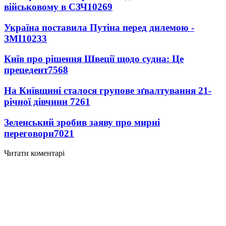
військовому в СЗЧ
10269
Україна поставила Путіна перед дилемою -
ЗМІ
10233
Київ про рішення Швеції щодо судна: Це
прецедент
7568
На Київщині сталося групове зґвалтування 21-
річної дівчини
7261
Зеленський зробив заяву про мирні
переговори
7021
Читати коментарі