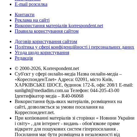
E-mail розсилка
Контакти
Реклама на сайті
Використання матеріалів korrespondent.net
Правила користування сайтом
Договір користування сайтом
Політика у сфері конфіденційності і персональних даних
Угода щодо користування
Редакція
© 2000-2026, Korrespondent.net
Суб'єкт у сфері онлайн-медіа Назва онлайн-медіа –
«КореспонденТ.net» Адреса: 02091, місто Київ,
ХАРКІВСЬКЕ ШОСЕ, будинок 172-Б, офіс 208/1 E-mail:
sunlight@mediadim.com.ua
Телефон: 044-205-43-00
Ідентифікатор медіа – R40-06068
Використання будь-яких матеріалів, розміщених на
сайті, дозволяється за умови посилання на
Корреспондент.net.
При копіюванні матеріалів зі сторінки « Новини України
і світу» , для інтернет - видань - обов'язкове пряме
відкрите для пошукових систем гіперпосилання .
Посилання має бути розміщена в незалежності від