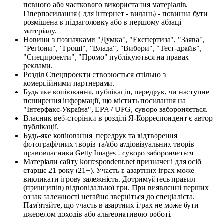
повного або часткового використання матеріалів.
Гіперпосилання ( для інтернет - видань) - повинна бути
розміщена в підзаголовку або в першому абзаці
матеріалу.
Новини з позначками "Думка", "Експертиза", "Заява",
"Регіони", "Гроші", "Влада", "Вибори", "Тест-драйв",
"Спецпроекти", "Промо" публікуються на правах
реклами.
Розділ Спецпроекти створюється спільно з
комерційними партнерами.
Будь яке копіювання, публікація, передрук, чи наступне
поширення інформації, що містить посилання на
"Інтерфакс-Україна", EPA / UPG, суворо забороняється.
Власник веб-сторінки в розділі Я-Корреспондент є автор
публікації.
Будь-яке копіювання, передрук та відтворення
фотографічних творів та/або аудіовізуальних творів
правовласника Getty Images - суворо забороняється.
Матеріали сайту korrespondent.net призначені для осіб
старше 21 року (21+). Участь в азартних іграх може
викликати ігрову залежність. Дотримуйтесь правил
(принципів) відповідальної гри. При виявленні перших
ознак залежності негайно зверніться до спеціаліста.
Пам'ятайте, що участь в азартних іграх не може бути
джерелом доходів або альтернативою роботі.