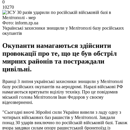
0
10270
Фото: inform.zp.uа
Українські захисники знищили у Мелітополі базу російських
окупантів
Окупанти намагаються здійснити
провокації про те, що це був обстріл
мирних районів та постраждали
цивільні.
Вранці 3 липня українські захисники знищили у Мелітополі
базу російських окупантів на аеродромі. Наразі військові РФ
намагаються врятувати вцілілу техніку. Про це повідомив
міський голова Мелітополя Іван Федоров у своєму
відеозверненні.
"Сьогодні вночі Збройні сили України вивели з ладу одну з
чотирьох військових баз рашистів у Мелітополі. Завдали
понад 30 ударів виключно по російській військовій базі. Також
вчора завдяки силам опору рашистський бронепоїзд із