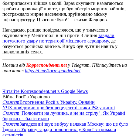
боєприпасами зійшов з колії. Зараз окупанти намагаються
зробити провокації про те, що був обстріл мирних районів,
постраждало мирне населення, зруйновано міську
інфраструктуру. Цього не було!" – сказав Федоров.
Нагадаємо, раніше повідомлялося, що у тимчасово
окупованому Мелітополі в ніч проти 3 липня
завдали
потужного удару по території місцевого аеродрому
, де
базуються російські війська. Вибух був чутний навіть у
навколишніх селах.
Новини від
Корреспондент.net
у Telegram. Підписуйтесь на
наш канал
https://t.me/korrespondentnet
Читайте Korrespondent.net в Google News
Війна Росії з Україною
Сюжет
Вторгнення Росії в Україну. Онлайн
УЧХ повідомив про безпрецедентні атаки РФ у липні
Сюжет
"Полювати на лучника, а не на стрілу". Як Україні
боротись з балістикою
Сюжет
Загадковий звук вибуху налякав Москву: що це було
Їздили в Україну заради полонених: у Кореї затримали
активістів