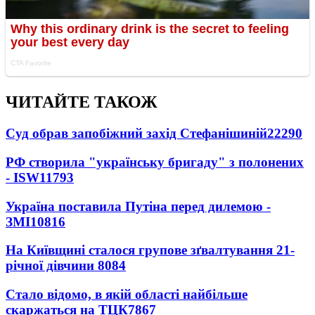
ЧИТАЙТЕ ТАКОЖ
Суд обрав запобіжний захід Стефанішиній
22290
РФ створила "українську бригаду" з полонених
- ISW
11793
Україна поставила Путіна перед дилемою -
ЗМІ
10816
На Київщині сталося групове зґвалтування 21-
річної дівчини
8084
Стало відомо, в якій області найбільше
скаржаться на ТЦК
7867