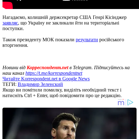
Нагадаємо, колишній держсекретар США Генрі Кісінджер
заявляє
, що Україну не закликали йти на територіальні
поступки.
Також президенту МОК показали
результати
російського
вторгнення.
Новини від
Корреспондент.net
в Telegram. Підписуйтесь на
наш канал
https://t.me/korrespondentnet
Читайте Korrespondent.net в Google News
ТЕГИ:
Владимир Зеленский
Якщо ви помітили помилку, виділіть необхідний текст і
натисніть Ctrl + Enter, щоб повідомити про це редакцію.