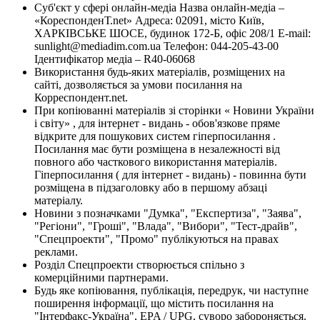
Суб'єкт у сфері онлайн-медіа Назва онлайн-медіа –
«КореспонденТ.net» Адреса: 02091, місто Київ,
ХАРКІВСЬКЕ ШОСЕ, будинок 172-Б, офіс 208/1 E-mail:
sunlight@mediadim.com.ua
Телефон: 044-205-43-00
Ідентифікатор медіа – R40-06068
Використання будь-яких матеріалів, розміщених на
сайті, дозволяється за умови посилання на
Корреспондент.net.
При копіюванні матеріалів зі сторінки « Новини України
і світу» , для інтернет - видань - обов'язкове пряме
відкрите для пошукових систем гіперпосилання .
Посилання має бути розміщена в незалежності від
повного або часткового використання матеріалів.
Гіперпосилання ( для інтернет - видань) - повинна бути
розміщена в підзаголовку або в першому абзаці
матеріалу.
Новини з позначками "Думка", "Експертиза", "Заява",
"Регіони", "Гроші", "Влада", "Вибори", "Тест-драйв",
"Спецпроекти", "Промо" публікуються на правах
реклами.
Розділ Спецпроекти створюється спільно з
комерційними партнерами.
Будь яке копіювання, публікація, передрук, чи наступне
поширення інформації, що містить посилання на
"Інтерфакс-Україна", EPA / UPG, суворо забороняється.