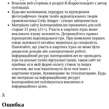
Власник веб-сторінки в розділі Я-Корреспондент є автор
публікації.
Будь-яке копіювання, передрук та відтворення
фотографічних творів та/або аудіовізуальних творів
правовласника Getty Images - суворо забороняється.
Матеріали сайту korrespondent.net призначені для осіб
старше 21 року (21+). Участь в азартних іграх може
викликати ігрову залежність. Дотримуйтесь правил
(принципів) відповідальної гри. При виявленні перших
ознак залежності негайно зверніться до спеціаліста.
Пам'ятайте, що участь в азартних іграх не може бути
джерелом доходів або альтернативою роботі.
Інформаційний ресурс korrespondent.net не проводить
ігри на реальні та/або віртуальні гроші, також сайт не
приймає ні в якій формі оплату ставок та інших
платежів, які пов’язані/можуть бути пов’язані з
азартними іграми, букмекерами чи тоталізаторами. Будь-
які матеріали на інформаційному ресурсі
korrespondent.net публікуються виключно в
інформаційних цілях.
X
Ошибка