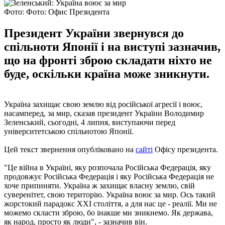
Фото: Фото: Офис Президента
Президент України звернувся до
спільноти Японії і на виступі зазначив,
що на фронті зброю складати ніхто не
буде, оскільки країна може зникнути.
Україна захищає свою землю від російської агресії і воює,
насамперед, за мир, сказав президент України Володимир
Зеленський, сьогодні, 4 липня, виступаючи перед
університетською спільнотою Японії.
Цей текст звернення опубліковано на
сайті
Офісу президента.
"Це війна в Україні, яку розпочала Російська Федерація, яку
продовжує Російська Федерація і яку Російська Федерація не
хоче припиняти. Україна ж захищає власну землю, свій
суверенітет, свою територію. Україна воює за мир. Ось такий
жорстокий парадокс ХХІ століття, а для нас це - реалії. Ми не
можемо скласти зброю, бо інакше ми зникнемо. Як держава,
як народ, просто як люди", - зазначив він.