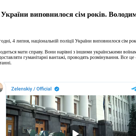
ії України виповнилося сім років. Волод
одні, 4 липня, національній поліції України виповнилося сім ро
диться мати справу. Вони нарівні з іншими українськими воїна
доставляти гуманітарні вантажі, проводять розмінування. Все це
танні.