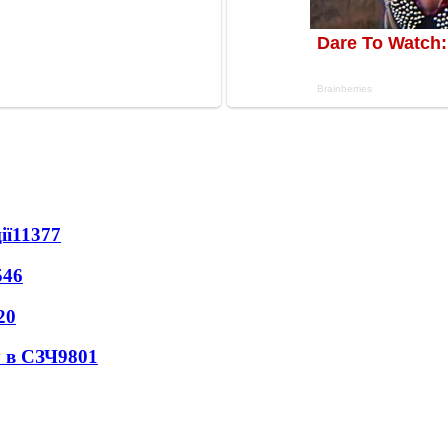
ії
11377
546
20
 в СЗЧ
9801