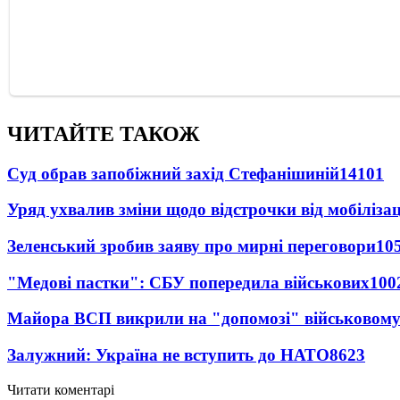
ЧИТАЙТЕ ТАКОЖ
Суд обрав запобіжний захід Стефанішиній
14101
Уряд ухвалив зміни щодо відстрочки від мобілізац
Зеленський зробив заяву про мирні переговори
10
"Медові пастки": СБУ попередила військових
100
Майора ВСП викрили на "допомозі" військовому
Залужний: Україна не вступить до НАТО
8623
Читати коментарі