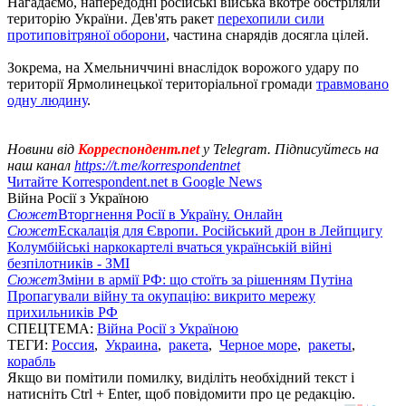
Нагадаємо, напередодні російські війська вкотре обстріляли
територію України. Дев'ять ракет
перехопили сили
протиповітряної оборони
, частина снарядів досягла цілей.
Зокрема, на Хмельниччині внаслідок ворожого удару по
території Ярмолинецької територіальної громади
травмовано
одну людину
.
Новини від
Корреспондент.net
у Telegram. Підписуйтесь на
наш канал
https://t.me/korrespondentnet
Читайте Korrespondent.net в Google News
Війна Росії з Україною
Сюжет
Вторгнення Росії в Україну. Онлайн
Сюжет
Ескалація для Європи. Російський дрон в Лейпцигу
Колумбійські наркокартелі вчаться українській війні
безпілотників - ЗМІ
Сюжет
Зміни в армії РФ: що стоїть за рішенням Путіна
Пропагували війну та окупацію: викрито мережу
прихильників РФ
СПЕЦТЕМА:
Війна Росії з Україною
ТЕГИ:
Россия
,
Украина
,
ракета
,
Черное море
,
ракеты
,
корабль
Якщо ви помітили помилку, виділіть необхідний текст і
натисніть Ctrl + Enter, щоб повідомити про це редакцію.