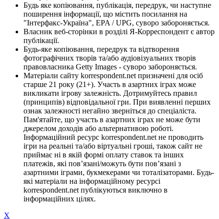
Будь яке копіювання, публікація, передрук, чи наступне
поширення інформації, що містить посилання на
"Інтерфакс-Україна", EPA / UPG, суворо забороняється.
Власник веб-сторінки в розділі Я-Корреспондент є автор
публікації.
Будь-яке копіювання, передрук та відтворення
фотографічних творів та/або аудіовізуальних творів
правовласника Getty Images - суворо забороняється.
Матеріали сайту korrespondent.net призначені для осіб
старше 21 року (21+). Участь в азартних іграх може
викликати ігрову залежність. Дотримуйтесь правил
(принципів) відповідальної гри. При виявленні перших
ознак залежності негайно зверніться до спеціаліста.
Пам'ятайте, що участь в азартних іграх не може бути
джерелом доходів або альтернативою роботі.
Інформаційний ресурс korrespondent.net не проводить
ігри на реальні та/або віртуальні гроші, також сайт не
приймає ні в якій формі оплату ставок та інших
платежів, які пов’язані/можуть бути пов’язані з
азартними іграми, букмекерами чи тоталізаторами. Будь-
які матеріали на інформаційному ресурсі
korrespondent.net публікуються виключно в
інформаційних цілях.
X