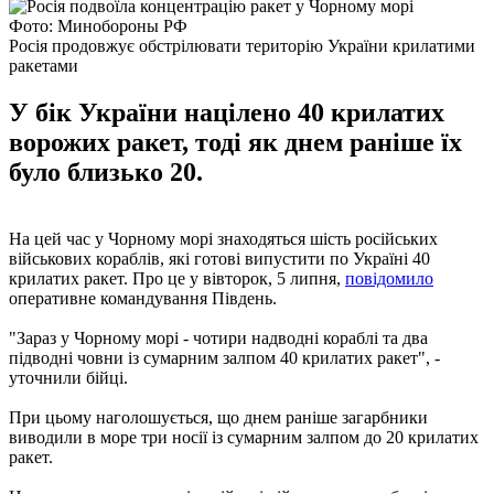
Фото: Минобороны РФ
Росія продовжує обстрілювати територію України крилатими
ракетами
У бік України націлено 40 крилатих
ворожих ракет, тоді як днем раніше їх
було близько 20.
На цей час у Чорному морі знаходяться шість російських
військових кораблів, які готові випустити по Україні 40
крилатих ракет. Про це у вівторок, 5 липня,
повідомило
оперативне командування Південь.
"Зараз у Чорному морі - чотири надводні кораблі та два
підводні човни із сумарним залпом 40 крилатих ракет", -
уточнили бійці.
При цьому наголошується, що днем ​​раніше загарбники
виводили в море три носії із сумарним залпом до 20 крилатих
ракет.