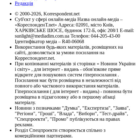
Редакція
© 2000-2026, Korrespondent.net
Суб'єкт у сфері онлайн-медіа Назва онлайн-медіа –
«КореспонденТ.net» Адреса: 02091, місто Київ,
ХАРКІВСЬКЕ ШОСЕ, будинок 172-Б, офіс 208/1 E-mail:
sunlight@mediadim.com.ua
Телефон: 044-205-43-00
Ідентифікатор медіа – R40-06068
Використання будь-яких матеріалів, розміщених на
сайті, дозволяється за умови посилання на
Корреспондент.net.
При копіюванні матеріалів зі сторінки « Новини України
і світу» , для інтернет - видань - обов'язкове пряме
відкрите для пошукових систем гіперпосилання .
Посилання має бути розміщена в незалежності від
повного або часткового використання матеріалів.
Гіперпосилання ( для інтернет - видань) - повинна бути
розміщена в підзаголовку або в першому абзаці
матеріалу.
Новини з позначками "Думка", "Експертиза", "Заява",
"Регіони", "Гроші", "Влада", "Вибори", "Тест-драйв",
"Спецпроекти", "Промо" публікуються на правах
реклами.
Розділ Спецпроекти створюється спільно з
комерційними партнерами.