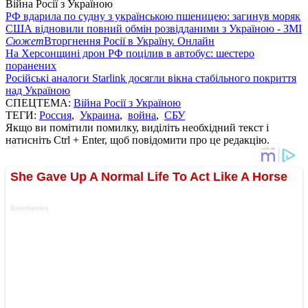
Війна Росії з Україною
РФ вдарила по судну з українською пшеницею: загинув моряк
США відновили повний обмін розвідданими з Україною - ЗМІ
Сюжет
Вторгнення Росії в Україну. Онлайн
На Херсонщині дрон РФ поцілив в автобус: шестеро
поранених
Російські аналоги Starlink досягли вікна стабільного покриття
над Україною
СПЕЦТЕМА:
Війна Росії з Україною
ТЕГИ:
Россия
,
Украина
,
война
,
СБУ
Якщо ви помітили помилку, виділіть необхідний текст і
натисніть Ctrl + Enter, щоб повідомити про це редакцію.