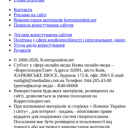
Контакти
Реклама на сайті
Використання матеріалів korrespondent.net
Правила користування сайтом
Договір користування сайтом
Політика у сфері конфіденційності і персональних даних
Угода щодо користування
Редакція
© 2000-2026, Korrespondent.net
Суб'єкт у сфері онлайн-медіа Назва онлайн-медіа –
«КореспонденТ.net» Адреса: 02091, місто Київ,
ХАРКІВСЬКЕ ШОСЕ, будинок 172-Б, офіс 208/1 E-mail:
sunlight@mediadim.com.ua
Телефон: 044-205-43-00
Ідентифікатор медіа – R40-06068
Використання будь-яких матеріалів, розміщених на
сайті, дозволяється за умови посилання на
Корреспондент.net.
При копіюванні матеріалів зі сторінки « Новини України
і світу» , для інтернет - видань - обов'язкове пряме
відкрите для пошукових систем гіперпосилання .
Посилання має бути розміщена в незалежності від
повного або часткового використання матеріалів.