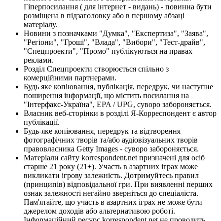
Гіперпосилання ( для інтернет - видань) - повинна бути
розміщена в підзаголовку або в першому абзаці
матеріалу.
Новини з позначками "Думка", "Експертиза", "Заява",
"Регіони", "Гроші", "Влада", "Вибори", "Тест-драйв",
"Спецпроекти", "Промо" публікуються на правах
реклами.
Розділ Спецпроекти створюється спільно з
комерційними партнерами.
Будь яке копіювання, публікація, передрук, чи наступне
поширення інформації, що містить посилання на
"Інтерфакс-Україна", EPA / UPG, суворо забороняється.
Власник веб-сторінки в розділі Я-Корреспондент є автор
публікації.
Будь-яке копіювання, передрук та відтворення
фотографічних творів та/або аудіовізуальних творів
правовласника Getty Images - суворо забороняється.
Матеріали сайту korrespondent.net призначені для осіб
старше 21 року (21+). Участь в азартних іграх може
викликати ігрову залежність. Дотримуйтесь правил
(принципів) відповідальної гри. При виявленні перших
ознак залежності негайно зверніться до спеціаліста.
Пам'ятайте, що участь в азартних іграх не може бути
джерелом доходів або альтернативою роботі.
Інформаційний ресурс korrespondent.net не проводить