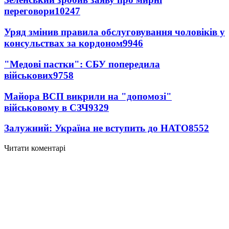
переговори
10247
Уряд змінив правила обслуговування чоловіків у
консульствах за кордоном
9946
"Медові пастки": СБУ попередила
військових
9758
Майора ВСП викрили на "допомозі"
військовому в СЗЧ
9329
Залужний: Україна не вступить до НАТО
8552
Читати коментарі