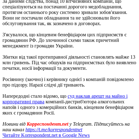
За даними слідства, понад 10 вітчизняних компаній, що
спеціалізуються на постачанні дорогого медобладнання,
протягом останнього року системно зривали зобов'язання.
Вони не постачали обладнання та не здійснювали його
обслуговування так, як зазначено в договорах.
З'ясувалося, що кінцевим бенефіціаром цих підприємств є
громадянин РФ. До злочинної схеми також причетний
менеджмент із громадян України.
Збитки від такої протиправної діяльності становлять майже 13
млн гривень. Під час обшуків на підприємствах було виявлено
печатки, носії інформації та документи.
Росіянину (заочно) і керівнику однієї з компаній повідомлено
про підозру. Наразі слідчі дії тривають.
Напередодні стало відомо, що
суд наклав арешт на майно і
корпоративні права
компанії-дистриб'ютора алкогольних
напоїв і одного з комерційних банків, кінцевим бенефіціаром
яких є громадянин Росії.
Новини від
Корреспондент.net
у Telegram. Підписуйтесь на
наш канал
https://t.me/korrespondentnet
Читайте Korrespondent.net в Google News