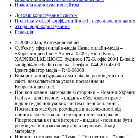
Правила користування сайтом
Договір користування сайтом
Політика у сфері конфіденційності і персональних даних
Угода щодо користування
Редакція
© 2000-2026, Korrespondent.net
Суб'єкт у сфері онлайн-медіа Назва онлайн-медіа –
«КореспонденТ.net» Адреса: 02091, місто Київ,
ХАРКІВСЬКЕ ШОСЕ, будинок 172-Б, офіс 208/1 E-mail:
sunlight@mediadim.com.ua
Телефон: 044-205-43-00
Ідентифікатор медіа – R40-06068
Використання будь-яких матеріалів, розміщених на
сайті, дозволяється за умови посилання на
Корреспондент.net.
При копіюванні матеріалів зі сторінки « Новини України
і світу» , для інтернет - видань - обов'язкове пряме
відкрите для пошукових систем гіперпосилання .
Посилання має бути розміщена в незалежності від
повного або часткового використання матеріалів.
Гіперпосилання ( для інтернет - видань) - повинна бути
розміщена в підзаголовку або в першому абзаці
матеріалу.
Новини з позначками "Думка", "Експертиза", "Заява",