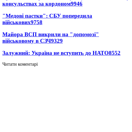
консульствах за кордоном
9946
"Медові пастки": СБУ попередила
військових
9758
Майора ВСП викрили на "допомозі"
військовому в СЗЧ
9329
Залужний: Україна не вступить до НАТО
8552
Читати коментарі