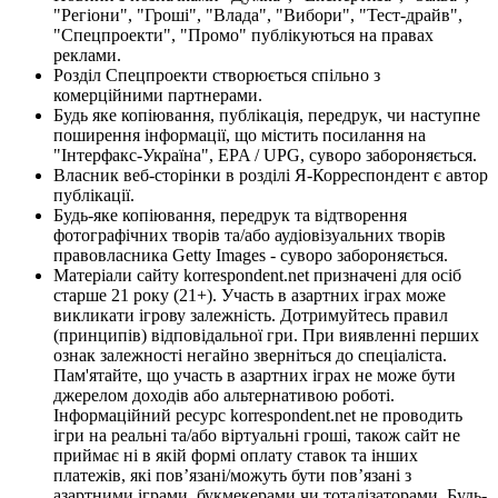
"Регіони", "Гроші", "Влада", "Вибори", "Тест-драйв",
"Спецпроекти", "Промо" публікуються на правах
реклами.
Розділ Спецпроекти створюється спільно з
комерційними партнерами.
Будь яке копіювання, публікація, передрук, чи наступне
поширення інформації, що містить посилання на
"Інтерфакс-Україна", EPA / UPG, суворо забороняється.
Власник веб-сторінки в розділі Я-Корреспондент є автор
публікації.
Будь-яке копіювання, передрук та відтворення
фотографічних творів та/або аудіовізуальних творів
правовласника Getty Images - суворо забороняється.
Матеріали сайту korrespondent.net призначені для осіб
старше 21 року (21+). Участь в азартних іграх може
викликати ігрову залежність. Дотримуйтесь правил
(принципів) відповідальної гри. При виявленні перших
ознак залежності негайно зверніться до спеціаліста.
Пам'ятайте, що участь в азартних іграх не може бути
джерелом доходів або альтернативою роботі.
Інформаційний ресурс korrespondent.net не проводить
ігри на реальні та/або віртуальні гроші, також сайт не
приймає ні в якій формі оплату ставок та інших
платежів, які пов’язані/можуть бути пов’язані з
азартними іграми, букмекерами чи тоталізаторами. Будь-