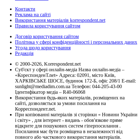
Контакти
Реклама на сайті
Використання матеріалів korrespondent.net
Правила користування сайтом
Договір користування сайтом
Політика у сфері конфіденційності і персональних даних
Угода щодо користування
Редакція
© 2000-2026, Korrespondent.net
Суб'єкт у сфері онлайн-медіа Назва онлайн-медіа –
«КореспонденТ.net» Адреса: 02091, місто Київ,
ХАРКІВСЬКЕ ШОСЕ, будинок 172-Б, офіс 208/1 E-mail:
sunlight@mediadim.com.ua
Телефон: 044-205-43-00
Ідентифікатор медіа – R40-06068
Використання будь-яких матеріалів, розміщених на
сайті, дозволяється за умови посилання на
Корреспондент.net.
При копіюванні матеріалів зі сторінки « Новини України
і світу» , для інтернет - видань - обов'язкове пряме
відкрите для пошукових систем гіперпосилання .
Посилання має бути розміщена в незалежності від
повного або часткового використання матеріалів.