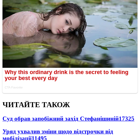
ЧИТАЙТЕ ТАКОЖ
Суд обрав запобіжний захід Стефанішиній
17325
Уряд ухвалив зміни щодо відстрочки від
мобілізації
11495