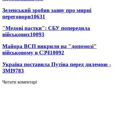
Зеленський зробив заяву про мирні
переговори
10631
"Медові пастки": СБУ попередила
військових
10093
Майора ВСП викрили на "допомозі"
військовому в СЗЧ
10092
Україна поставила Путіна перед дилемою -
ЗМІ
9783
Читати коментарі