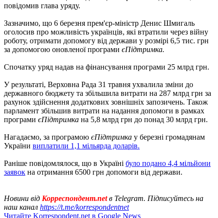
повідомив глава уряду.
Зазначимо, що 6 березня прем'єр-міністр Денис Шмигаль
оголосив про можливість українців, які втратили через війну
роботу, отримати допомогу від держави у розмірі 6,5 тис. грн
за допомогою оновленої програми
єПідтримка.
Спочатку уряд надав на фінансування програми 25 млрд грн.
У результаті, Верховна Рада 31 травня ухвалила зміни до
державного бюджету та збільшила витрати на 287 млрд грн за
рахунок здійснення додаткових зовнішніх запозичень. Також
парламент збільшив витрати на надання допомоги в рамках
програми
єПідтримка
на 5,8 млрд грн до понад 30 млрд грн.
Нагадаємо, за програмою
єПідтримка
у березні громадянам
України
виплатили 1,1 мільярда доларів.
Раніше повідомлялося, що в Україні
було подано 4,4 мільйони
заявок
на отримання 6500 грн допомоги від держави.
Новини від
Корреспондент.net
в Telegram. Підписуйтесь на
наш канал
https://t.me/korrespondentnet
Читайте Korrespondent.net в Google News