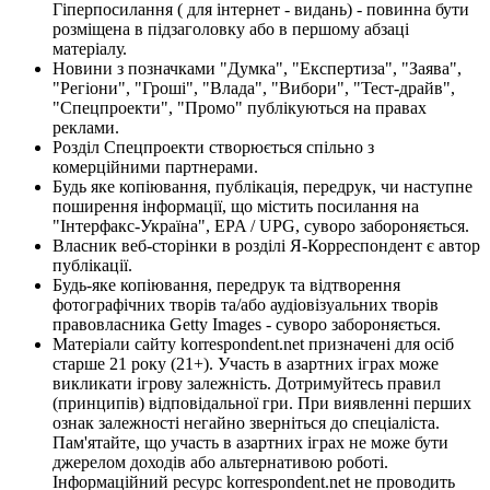
Гіперпосилання ( для інтернет - видань) - повинна бути
розміщена в підзаголовку або в першому абзаці
матеріалу.
Новини з позначками "Думка", "Експертиза", "Заява",
"Регіони", "Гроші", "Влада", "Вибори", "Тест-драйв",
"Спецпроекти", "Промо" публікуються на правах
реклами.
Розділ Спецпроекти створюється спільно з
комерційними партнерами.
Будь яке копіювання, публікація, передрук, чи наступне
поширення інформації, що містить посилання на
"Інтерфакс-Україна", EPA / UPG, суворо забороняється.
Власник веб-сторінки в розділі Я-Корреспондент є автор
публікації.
Будь-яке копіювання, передрук та відтворення
фотографічних творів та/або аудіовізуальних творів
правовласника Getty Images - суворо забороняється.
Матеріали сайту korrespondent.net призначені для осіб
старше 21 року (21+). Участь в азартних іграх може
викликати ігрову залежність. Дотримуйтесь правил
(принципів) відповідальної гри. При виявленні перших
ознак залежності негайно зверніться до спеціаліста.
Пам'ятайте, що участь в азартних іграх не може бути
джерелом доходів або альтернативою роботі.
Інформаційний ресурс korrespondent.net не проводить