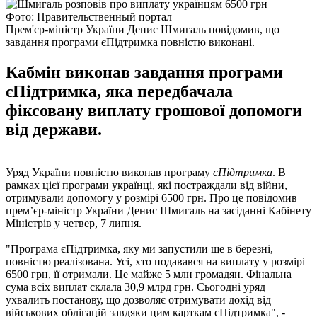
Фото: Правительственный портал
Прем'єр-міністр України Денис Шмигаль повідомив, що
завдання програми єПідтримка повністю виконані.
Кабмін виконав завдання програми
єПідтримка, яка передбачала
фіксовану виплату грошової допомоги
від держави.
Уряд України повністю виконав програму
єПідтримка
. В
рамках цієї програми українці, які постраждали від війни,
отримували допомогу у розмірі 6500 грн. Про це повідомив
прем’єр-міністр України Денис Шмигаль на засіданні Кабінету
Міністрів у четвер, 7 липня.
"Програма єПідтримка, яку ми запустили ще в березні,
повністю реалізована. Усі, хто подавався на виплату у розмірі
6500 грн, її отримали. Це майже 5 млн громадян. Фінальна
сума всіх виплат склала 30,9 млрд грн. Сьогодні уряд
ухвалить постанову, що дозволяє отримувати дохід від
військових облігацій завдяки цим карткам єПідтримка", -