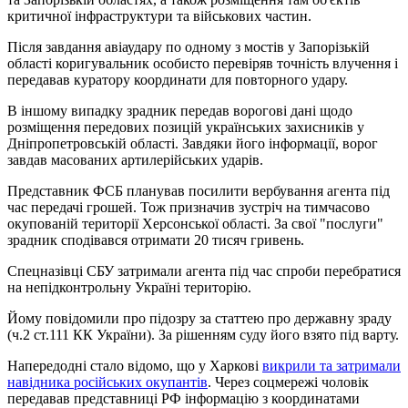
критичної інфраструктури та військових частин.
Після завдання авіаудару по одному з мостів у Запорізькій
області коригувальник особисто перевіряв точність влучення і
передавав куратору координати для повторного удару.
В іншому випадку зрадник передав ворогові дані щодо
розміщення передових позицій українських захисників у
Дніпропетровській області. Завдяки його інформації, ворог
завдав масованих артилерійських ударів.
Представник ФСБ планував посилити вербування агента під
час передачі грошей. Тож призначив зустріч на тимчасово
окупованій території Херсонської області. За свої "послуги"
зрадник сподівався отримати 20 тисяч гривень.
Спецназівці СБУ затримали агента під час спроби перебратися
на непідконтрольну Україні територію.
Йому повідомили про підозру за статтею про державну зраду
(ч.2 ст.111 КК України). За рішенням суду його взято під варту.
Напередодні стало відомо, що у Харкові
викрили та затримали
навідника російських окупантів
. Через соцмережі чоловік
передавав представниці РФ інформацію з координатами