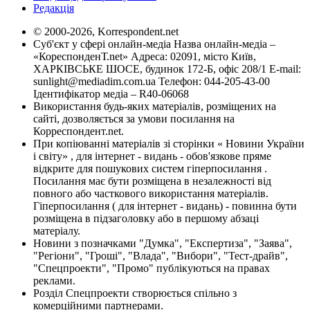
Редакція
© 2000-2026, Korrespondent.net
Суб'єкт у сфері онлайн-медіа Назва онлайн-медіа –
«КореспонденТ.net» Адреса: 02091, місто Київ,
ХАРКІВСЬКЕ ШОСЕ, будинок 172-Б, офіс 208/1 E-mail:
sunlight@mediadim.com.ua
Телефон: 044-205-43-00
Ідентифікатор медіа – R40-06068
Використання будь-яких матеріалів, розміщених на
сайті, дозволяється за умови посилання на
Корреспондент.net.
При копіюванні матеріалів зі сторінки « Новини України
і світу» , для інтернет - видань - обов'язкове пряме
відкрите для пошукових систем гіперпосилання .
Посилання має бути розміщена в незалежності від
повного або часткового використання матеріалів.
Гіперпосилання ( для інтернет - видань) - повинна бути
розміщена в підзаголовку або в першому абзаці
матеріалу.
Новини з позначками "Думка", "Експертиза", "Заява",
"Регіони", "Гроші", "Влада", "Вибори", "Тест-драйв",
"Спецпроекти", "Промо" публікуються на правах
реклами.
Розділ Спецпроекти створюється спільно з
комерційними партнерами.