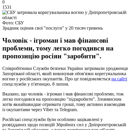
0
1531
Фото: СБУ
Зрадник оцінив свої "послуги" у 20 тисяч гривень
Чоловік - ігроман і мав фінансові
проблеми, тому легко погодився на
пропозицію росіян "заробити".
Співробітники Служби безпеки України затримали уродженця
Запорізької області, який виконував обов'язки корегувальника
вогню у російських окупантів. Про це повідомляється
на сайті
спецслужби у п'ятницю, 8 липня.
Вказано, що чоловік - ігроман і мав фінансові проблеми, тож
легко погодився на пропозицію "підзаробити". Зловмисник
хотів якнайшвидше отримати гроші, тому активно взаємодіяв
із окупантами через Viber та Telegram.
Російські спецслужби були особливо зацікавлені у
розвідданих щодо позицій Збройних сил у Дніпропетровській
та Запорізькій областях, а також розміщення там об'єктів