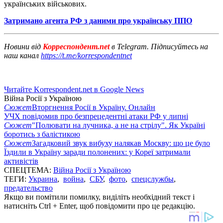
українських військових.
Затримано агента РФ з даними про українську ППО
Новини від
Корреспондент.net
в Telegram. Підписуйтесь на
наш канал
https://t.me/korrespondentnet
Читайте Korrespondent.net в Google News
Війна Росії з Україною
Сюжет
Вторгнення Росії в Україну. Онлайн
УЧХ повідомив про безпрецедентні атаки РФ у липні
Сюжет
"Полювати на лучника, а не на стрілу". Як Україні
боротись з балістикою
Сюжет
Загадковий звук вибуху налякав Москву: що це було
Їздили в Україну заради полонених: у Кореї затримали
активістів
СПЕЦТЕМА:
Війна Росії з Україною
ТЕГИ:
Украина
,
война
,
СБУ
,
фото
,
спецслужбы
,
предательство
Якщо ви помітили помилку, виділіть необхідний текст і
натисніть Ctrl + Enter, щоб повідомити про це редакцію.