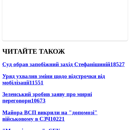
ЧИТАЙТЕ ТАКОЖ
Суд обрав запобіжний захід Стефанішиній
18527
Уряд ухвалив зміни щодо відстрочки від
мобілізації
11551
Зеленський зробив заяву про мирні
переговори
10673
Майора ВСП викрили на "допомозі"
військовому в СЗЧ
10221