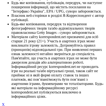
Будь яке копіювання, публікація, передрук, чи наступне
поширення інформації, що містить посилання на
"Інтерфакс-Україна", EPA / UPG, суворо забороняється.
Власник веб-сторінки в розділі Я-Корреспондент є автор
публікації.
Будь-яке копіювання, передрук та відтворення
фотографічних творів та/або аудіовізуальних творів
правовласника Getty Images - суворо забороняється.
Матеріали сайту korrespondent.net призначені для осіб
старше 21 року (21+). Участь в азартних іграх може
викликати ігрову залежність. Дотримуйтесь правил
(принципів) відповідальної гри. При виявленні перших
ознак залежності негайно зверніться до спеціаліста.
Пам'ятайте, що участь в азартних іграх не може бути
джерелом доходів або альтернативою роботі.
Інформаційний ресурс korrespondent.net не проводить
ігри на реальні та/або віртуальні гроші, також сайт не
приймає ні в якій формі оплату ставок та інших
платежів, які пов’язані/можуть бути пов’язані з
азартними іграми, букмекерами чи тоталізаторами. Будь-
які матеріали на інформаційному ресурсі
korrespondent.net публікуються виключно в
інформаційних цілях.
X