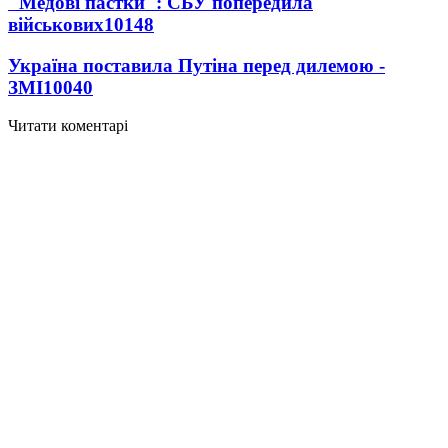
"Медові пастки": СБУ попередила
військових
10148
Україна поставила Путіна перед дилемою -
ЗМІ
10040
Читати коментарі