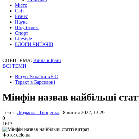
Місто
Світ
Бізнес
Наука
Шоу-бізнес
Спорт
Lifestyle
БЛОГИ ЧИТАЧІВ
СПЕЦТЕМА:
Війна в Ірані
ВСІ ТЕМИ
Вступ України в ЄС
Теракт в Барселоні
Мінфін назвав найбільші стат
Текст:
Людмила Троценко
, 8 липня 2022, 13:29
0
1613
Фото: delo.ua