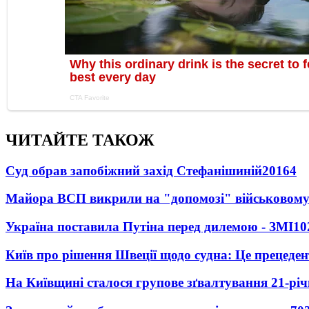
ЧИТАЙТЕ ТАКОЖ
Суд обрав запобіжний захід Стефанішиній
20164
Майора ВСП викрили на "допомозі" військовому
Україна поставила Путіна перед дилемою - ЗМІ
10
Київ про рішення Швеції щодо судна: Це прецеден
На Київщині сталося групове зґвалтування 21-річ