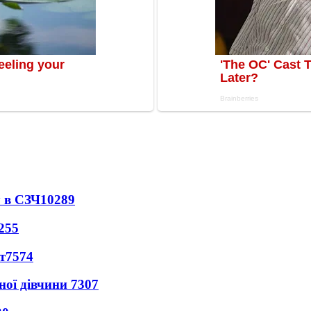
 в СЗЧ
10289
255
т
7574
ної дівчини
7307