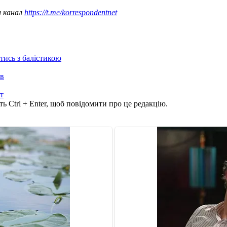
ш канал
https://t.me/korrespondentnet
отись з балістикою
ів
т
ь Ctrl + Enter, щоб повідомити про це редакцію.