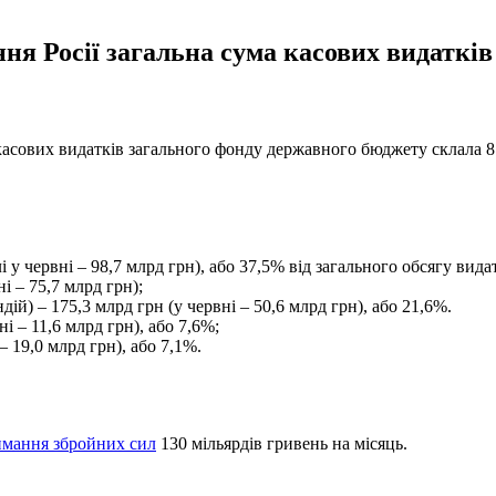
я Росії загальна сума касових видатків
асових видатків загального фонду державного бюджету склала 81
 у червні – 98,7 млрд грн), або 37,5% від загального обсягу вида
і – 75,7 млрд грн);
ій) – 175,3 млрд грн (у червні – 50,6 млрд грн), або 21,6%.
і – 11,6 млрд грн), або 7,6%;
 19,0 млрд грн), або 7,1%.
имання збройних сил
130 мільярдів гривень на місяць.