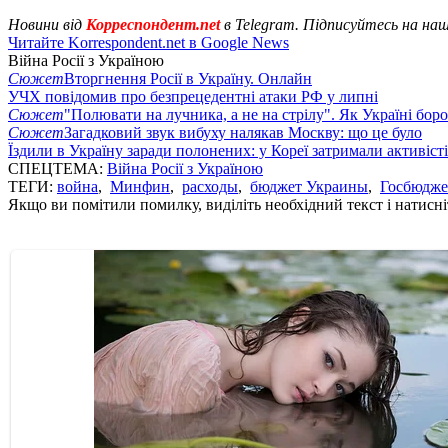
Новини від
Корреспондент.net
в Telegram. Підписуйтесь на на
Читайте Korrespondent.net в Google News
Війна Росії з Україною
Сюжет
Вторгнення Росії в Україну. Онлайн
УЧХ повідомив про безпрецедентні атаки РФ у липні
Сюжет
"Полювати на лучника, а не на стрілу". Як Україні бор
Сюжет
Загадковий звук вибуху налякав Москву: що це було
Їздили в Україну заради полонених: у Кореї затримали активіст
СПЕЦТЕМА:
Війна Росії з Україною
ТЕГИ:
война
,
Минфин
,
расходы
,
бюджет Украины
,
Госбюдже
Якщо ви помітили помилку, виділіть необхідний текст і натисніт