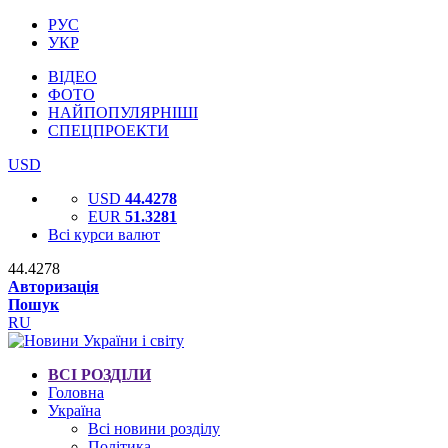
РУС
УКР
ВІДЕО
ФОТО
НАЙПОПУЛЯРНІШІ
СПЕЦПРОЕКТИ
USD
USD
44.4278
EUR
51.3281
Всі курси валют
44.4278
Авторизація
Пошук
RU
ВСІ РОЗДІЛИ
Головна
Україна
Всі новини розділу
Політика