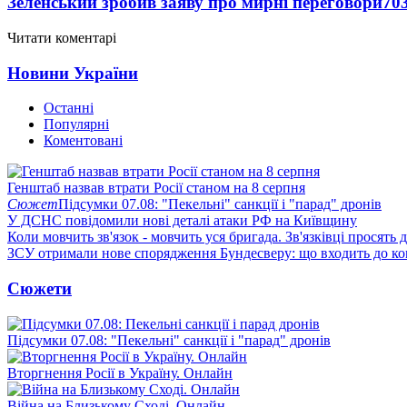
Зеленський зробив заяву про мирні переговори
70
Читати коментарі
Новини України
Останні
Популярні
Коментовані
Генштаб назвав втрати Росії станом на 8 серпня
Сюжет
Підсумки 07.08: "Пекельні" санкції і "парад" дронів
У ДСНС повідомили нові деталі атаки РФ на Київщину
Коли мовчить зв'язок - мовчить уся бригада. Зв'язківці просять
ЗСУ отримали нове спорядження Бундесверу: що входить до к
Сюжети
Підсумки 07.08: "Пекельні" санкції і "парад" дронів
Вторгнення Росії в Україну. Онлайн
Війна на Близькому Сході. Онлайн