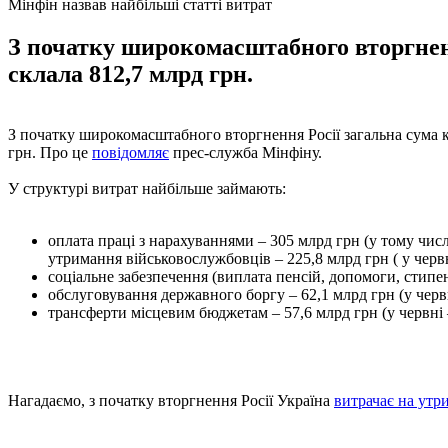
Мінфін назвав найбільші статті витрат
З початку широкомасштабного вторгненн
склала 812,7 млрд грн.
З початку широкомасштабного вторгнення Росії загальна сума к
грн. Про це
повідомляє
прес-служба Мінфіну.
У структурі витрат найбільше займають:
оплата праці з нарахуваннями – 305 млрд грн (у тому числі
утримання військовослужбовців – 225,8 млрд грн ( у червн
соціальне забезпечення (виплата пенсій, допомоги, стипенд
обслуговування державного боргу – 62,1 млрд грн (у червн
трансферти місцевим бюджетам – 57,6 млрд грн (у червні –
Нагадаємо, з початку вторгнення Росії Україна
витрачає на утр