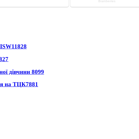
 ISW
11828
827
ної дівчини
8099
ся на ТЦК
7881