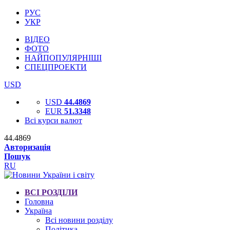
РУС
УКР
ВІДЕО
ФОТО
НАЙПОПУЛЯРНІШІ
СПЕЦПРОЕКТИ
USD
USD
44.4869
EUR
51.3348
Всі курси валют
44.4869
Авторизація
Пошук
RU
ВСІ РОЗДІЛИ
Головна
Україна
Всі новини розділу
Політика