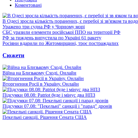
Коментовані
В Одесі зросла кількість поранених, є перебої зі зв'язком та вод
Уражено три судна РФ у Чорному морі
СБС уразили елементи російської ППО на території РФ
РФ за тиждень випустила по Україні 61 ракету
Росіяни вдарили по Житомирщині, троє постраждалих
Сюжети
Війна на Близькому Сході. Онлайн
Вторгнення Росії в Україну. Онлайн
Підсумки 08.08: Patriot буде і мінус два НПЗ
Підсумки 07.08: "Пекельні" санкції і "парад" дронів
Пекельні санкції. Рішення Сената США