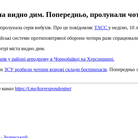
на видно дим. Попередньо, пролунали чо
пролунала серія вибухів. Про це повідомляє
ТАСС
у неділю, 10 
ійські системи протиповітряної оборони чотири рази спрацювал
нтрі міста видно дим.
рів у районі аеродрому в Чорнобаївці на Херсонщині.
ях
ЗСУ розбили чотири ворожі склади боєприпасів
. Попередньо 
ш канал
https://t.me/korrespondentnet
 - Зеленський