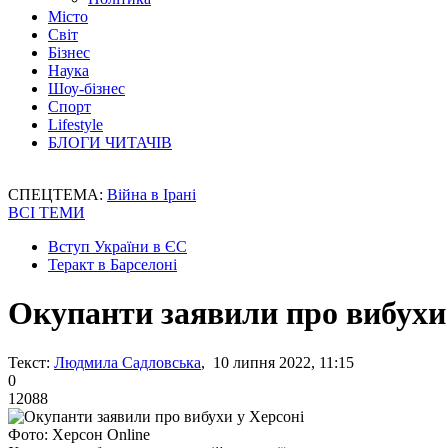
Місто
Світ
Бізнес
Наука
Шоу-бізнес
Спорт
Lifestyle
БЛОГИ ЧИТАЧІВ
СПЕЦТЕМА:
Війна в Ірані
ВСІ ТЕМИ
Вступ України в ЄС
Теракт в Барселоні
Окупанти заявили про вибухи
Текст:
Людмила Садловська
, 10 липня 2022, 11:15
0
12088
Фото: Херсон Online