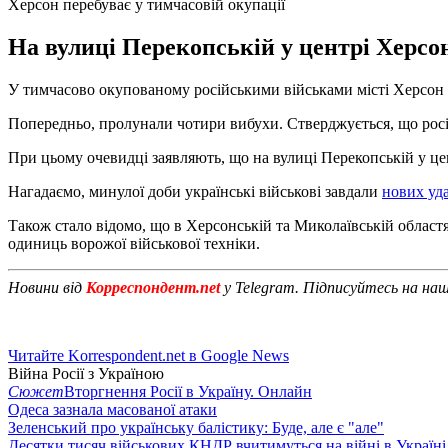
Херсон перебуває у тимчасовій окупації
На вулиці Перекопській у центрі Херсо
У тимчасово окупованому російськими військами місті Херсон 
Попередньо, пролунали чотири вибухи. Стверджується, що рос
При цьому очевидці заявляють, що на вулиці Перекопській у це
Нагадаємо, минулої доби українські військові завдали
нових уда
Також стало відомо, що в Херсонській та Миколаївській област
одиниць ворожої військової техніки.
Новини від
Корреспондент.net
у Telegram. Підписуйтесь на на
Читайте Korrespondent.net в Google News
Війна Росії з Україною
Сюжет
Вторгнення Росії в Україну. Онлайн
Одеса зазнала масованої атаки
Зеленський про українську балістику: Буде, але є "але"
Десятки тисяч військових КНДР вчитимуться на війні в Україні