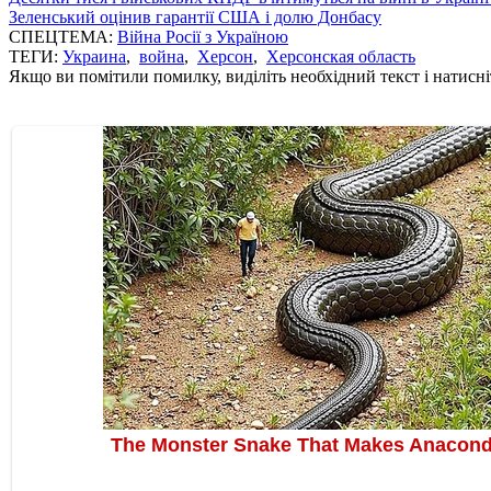
Зеленський оцінив гарантії США і долю Донбасу
СПЕЦТЕМА:
Війна Росії з Україною
ТЕГИ:
Украина
,
война
,
Херсон
,
Херсонская область
Якщо ви помітили помилку, виділіть необхідний текст і натисніт