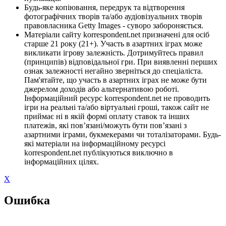
Будь-яке копіювання, передрук та відтворення
фотографічних творів та/або аудіовізуальних творів
правовласника Getty Images - суворо забороняється.
Матеріали сайту korrespondent.net призначені для осіб
старше 21 року (21+). Участь в азартних іграх може
викликати ігрову залежність. Дотримуйтесь правил
(принципів) відповідальної гри. При виявленні перших
ознак залежності негайно зверніться до спеціаліста.
Пам'ятайте, що участь в азартних іграх не може бути
джерелом доходів або альтернативою роботі.
Інформаційний ресурс korrespondent.net не проводить
ігри на реальні та/або віртуальні гроші, також сайт не
приймає ні в якій формі оплату ставок та інших
платежів, які пов’язані/можуть бути пов’язані з
азартними іграми, букмекерами чи тоталізаторами. Будь-
які матеріали на інформаційному ресурсі
korrespondent.net публікуються виключно в
інформаційних цілях.
X
Ошибка