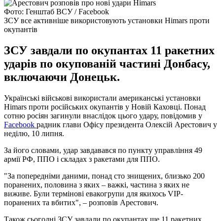
Фото: Генштаб ВСУ / Facebook
ЗСУ все активніше використовують установки Himars проти
окупантів
ЗСУ завдали по окупантах 11 ракетних
ударів по окупованій частині Донбасу,
включаючи Донецьк.
Українські військові використали американські установки
Himars проти російських окупантів у Новій Каховці. Понад
сотню росіян загинули внаслідок цього удару, повідомив у
Facebook
радник глави Офісу президента Олексій Арестович у
неділю, 10 липня.
За його словами, удар завдавався по пункту управління 49
армії РФ, ППО і складах з ракетами для ППО.
"За попередніми даними, понад сто знищених, близько 200
поранених, половина з яких – важкі, частина з яких не
виживе. Були термінові евакогрупи для якихось VIP-
поранених та вбитих", – розповів Арестович.
Також сьогодні ЗСУ завдали по окупантах ще 11 ракетних