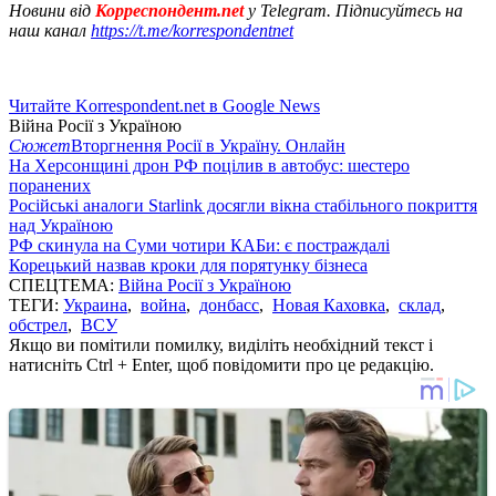
Новини від
Корреспондент.net
у Telegram. Підписуйтесь на
наш канал
https://t.me/korrespondentnet
Читайте Korrespondent.net в Google News
Війна Росії з Україною
Сюжет
Вторгнення Росії в Україну. Онлайн
На Херсонщині дрон РФ поцілив в автобус: шестеро
поранених
Російські аналоги Starlink досягли вікна стабільного покриття
над Україною
РФ скинула на Суми чотири КАБи: є постраждалі
Корецький назвав кроки для порятунку бізнеса
СПЕЦТЕМА:
Війна Росії з Україною
ТЕГИ:
Украина
,
война
,
донбасс
,
Новая Каховка
,
склад
,
обстрел
,
ВСУ
Якщо ви помітили помилку, виділіть необхідний текст і
натисніть Ctrl + Enter, щоб повідомити про це редакцію.