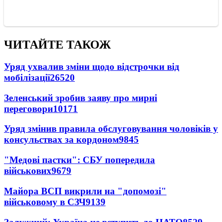
ЧИТАЙТЕ ТАКОЖ
Уряд ухвалив зміни щодо відстрочки від
мобілізації
26520
Зеленський зробив заяву про мирні
переговори
10171
Уряд змінив правила обслуговування чоловіків у
консульствах за кордоном
9845
"Медові пастки": СБУ попередила
військових
9679
Майора ВСП викрили на "допомозі"
військовому в СЗЧ
9139