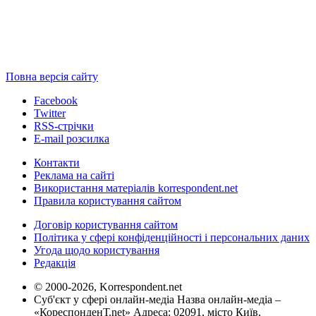
Повна версія сайту
Facebook
Twitter
RSS-стрічки
E-mail розсилка
Контакти
Реклама на сайті
Використання матеріалів korrespondent.net
Правила користування сайтом
Договір користування сайтом
Політика у сфері конфіденційності і персональних даних
Угода щодо користування
Редакція
© 2000-2026, Korrespondent.net
Суб'єкт у сфері онлайн-медіа Назва онлайн-медіа –
«КореспонденТ.net» Адреса: 02091, місто Київ,