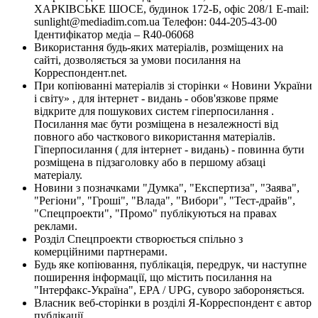
ХАРКІВСЬКЕ ШОСЕ, будинок 172-Б, офіс 208/1 E-mail:
sunlight@mediadim.com.ua
Телефон: 044-205-43-00
Ідентифікатор медіа – R40-06068
Використання будь-яких матеріалів, розміщених на
сайті, дозволяється за умови посилання на
Корреспондент.net.
При копіюванні матеріалів зі сторінки « Новини України
і світу» , для інтернет - видань - обов'язкове пряме
відкрите для пошукових систем гіперпосилання .
Посилання має бути розміщена в незалежності від
повного або часткового використання матеріалів.
Гіперпосилання ( для інтернет - видань) - повинна бути
розміщена в підзаголовку або в першому абзаці
матеріалу.
Новини з позначками "Думка", "Експертиза", "Заява",
"Регіони", "Гроші", "Влада", "Вибори", "Тест-драйв",
"Спецпроекти", "Промо" публікуються на правах
реклами.
Розділ Спецпроекти створюється спільно з
комерційними партнерами.
Будь яке копіювання, публікація, передрук, чи наступне
поширення інформації, що містить посилання на
"Інтерфакс-Україна", EPA / UPG, суворо забороняється.
Власник веб-сторінки в розділі Я-Корреспондент є автор
публікації.