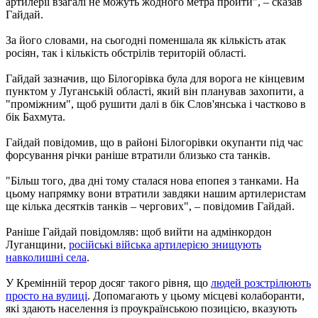
артилерії взагалі не можуть жодного метра пройти", – сказав
Гайдай.
За його словами, на сьогодні поменшала як кількість атак
росіян, так і кількість обстрілів територій області.
Гайдай зазначив, що Білогорівка була для ворога не кінцевим
пунктом у Луганській області, який він планував захопити, а
"проміжним", щоб рушити далі в бік Слов'янська і частково в
бік Бахмута.
Гайдай повідомив, що в районі Білогорівки окупанти під час
форсування річки раніше втратили близько ста танків.
"Більш того, два дні тому сталася нова епопея з танками. На
цьому напрямку вони втратили завдяки нашим артилеристам
ще кілька десятків танків – чергових", – повідомив Гайдай.
Раніше Гайдай повідомляв: щоб вийти на адмінкордон
Луганщини,
російські війська артилерією знищують
навколишні села
.
У Кремінній терор досяг такого рівня, що
людей розстрілюють
просто на вулиці
. Допомагають у цьому місцеві колаборанти,
які здають населення із проукраїнською позицією, вказують