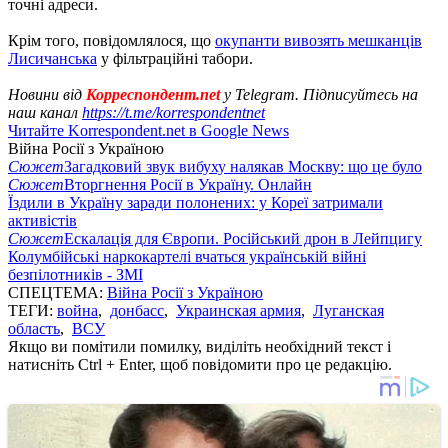
точні адреси.
Крім того, повідомлялося, що
окупанти вивозять мешканців
Лисичанська
у фільтраційні табори.
Новини від
Корреспондент.net
у Telegram. Підписуйтесь на
наш канал
https://t.me/korrespondentnet
Читайте Korrespondent.net в Google News
Війна Росії з Україною
Сюжет
Загадковий звук вибуху налякав Москву: що це було
Сюжет
Вторгнення Росії в Україну. Онлайн
Їздили в Україну заради полонених: у Кореї затримали
активістів
Сюжет
Ескалація для Європи. Російський дрон в Лейпцигу
Колумбійські наркокартелі вчаться українській війні
безпілотників - ЗМІ
СПЕЦТЕМА:
Війна Росії з Україною
ТЕГИ:
война
,
донбасс
,
Украинская армия
,
Луганская
область
,
ВСУ
Якщо ви помітили помилку, виділіть необхідний текст і
натисніть Ctrl + Enter, щоб повідомити про це редакцію.