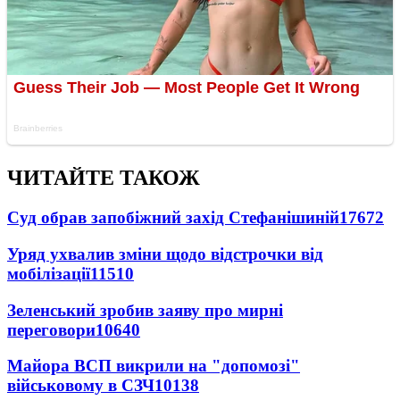
ЧИТАЙТЕ ТАКОЖ
Суд обрав запобіжний захід Стефанішиній
17672
Уряд ухвалив зміни щодо відстрочки від
мобілізації
11510
Зеленський зробив заяву про мирні
переговори
10640
Майора ВСП викрили на "допомозі"
військовому в СЗЧ
10138