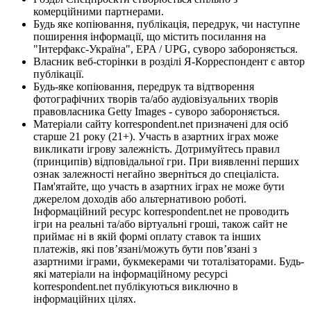
комерційними партнерами.
Будь яке копіювання, публікація, передрук, чи наступне
поширення інформації, що містить посилання на
"Інтерфакс-Україна", EPA / UPG, суворо забороняється.
Власник веб-сторінки в розділі Я-Корреспондент є автор
публікації.
Будь-яке копіювання, передрук та відтворення
фотографічних творів та/або аудіовізуальних творів
правовласника Getty Images - суворо забороняється.
Матеріали сайту korrespondent.net призначені для осіб
старше 21 року (21+). Участь в азартних іграх може
викликати ігрову залежність. Дотримуйтесь правил
(принципів) відповідальної гри. При виявленні перших
ознак залежності негайно зверніться до спеціаліста.
Пам'ятайте, що участь в азартних іграх не може бути
джерелом доходів або альтернативою роботі.
Інформаційний ресурс korrespondent.net не проводить
ігри на реальні та/або віртуальні гроші, також сайт не
приймає ні в якій формі оплату ставок та інших
платежів, які пов’язані/можуть бути пов’язані з
азартними іграми, букмекерами чи тоталізаторами. Будь-
які матеріали на інформаційному ресурсі
korrespondent.net публікуються виключно в
інформаційних цілях.