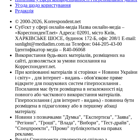
Угода щодо користування
Редакція
© 2000-2026, Korrespondent.net
Суб'єкт у сфері онлайн-медіа Назва онлайн-медіа –
«КореспонденТ.net» Адреса: 02091, місто Київ,
ХАРКІВСЬКЕ ШОСЕ, будинок 172-Б, офіс 208/1 E-mail:
sunlight@mediadim.com.ua
Телефон: 044-205-43-00
Ідентифікатор медіа – R40-06068
Використання будь-яких матеріалів, розміщених на
сайті, дозволяється за умови посилання на
Корреспондент.net.
При копіюванні матеріалів зі сторінки « Новини України
і світу» , для інтернет - видань - обов'язкове пряме
відкрите для пошукових систем гіперпосилання .
Посилання має бути розміщена в незалежності від
повного або часткового використання матеріалів.
Гіперпосилання ( для інтернет - видань) - повинна бути
розміщена в підзаголовку або в першому абзаці
матеріалу.
Новини з позначками "Думка", "Експертиза", "Заява",
"Регіони", "Гроші", "Влада", "Вибори", "Тест-драйв",
"Спецпроекти", "Промо" публікуються на правах
реклами.
Розділ Спецпроекти створюється спільно з