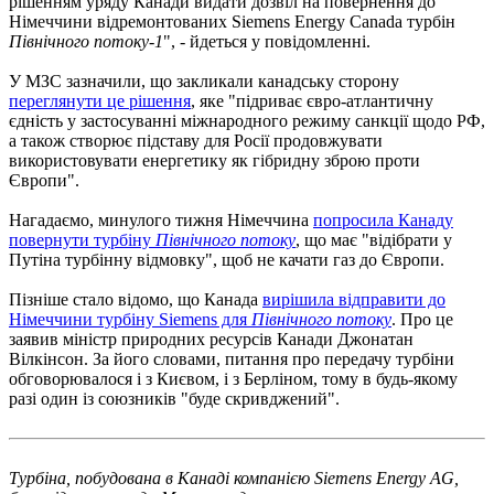
рішенням уряду Канади видати дозвіл на повернення до
Німеччини відремонтованих Siemens Energy Canada турбін
Північного потоку-1
", - йдеться у повідомленні.
У МЗС зазначили, що закликали канадську сторону
переглянути це рішення
, яке "підриває євро-атлантичну
єдність у застосуванні міжнародного режиму санкції щодо РФ,
а також створює підставу для Росії продовжувати
використовувати енергетику як гібридну зброю проти
Європи".
Нагадаємо, минулого тижня Німеччина
попросила Канаду
повернути турбіну
Північного потоку
, що має "відібрати у
Путіна турбінну відмовку", щоб не качати газ до Європи.
Пізніше стало відомо, що Канада
вирішила відправити до
Німеччини турбіну Siemens для
Північного потоку
. Про це
заявив міністр природних ресурсів Канади Джонатан
Вілкінсон. За його словами, питання про передачу турбіни
обговорювалося і з Києвом, і з Берліном, тому в будь-якому
разі один із союзників "буде скривджений".
Турбіна, побудована в Канаді компанією Siemens Energy AG,