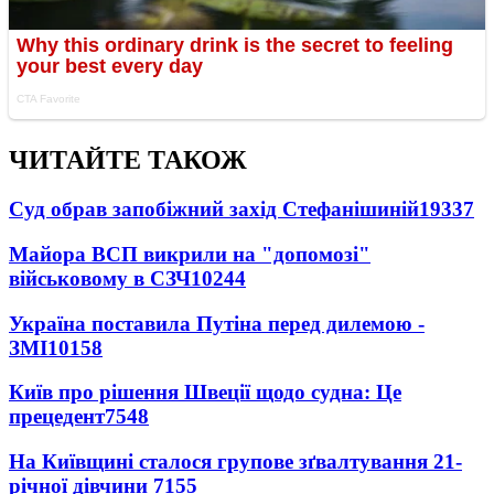
ЧИТАЙТЕ ТАКОЖ
Суд обрав запобіжний захід Стефанішиній
19337
Майора ВСП викрили на "допомозі"
військовому в СЗЧ
10244
Україна поставила Путіна перед дилемою -
ЗМІ
10158
Київ про рішення Швеції щодо судна: Це
прецедент
7548
На Київщині сталося групове зґвалтування 21-
річної дівчини
7155