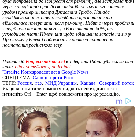
була відправлена ​​до Монреаля для ремонту, але застрягла там
через санкції щодо російської авіаційної галузі, оголошених
урядом прем'єр-міністра Джастіна Трюдо. Канада
кваліфікувала її як товар подвійного призначення та
відмовилася повертати після ремонту. Нібито через проблеми
з турбіною постачання газу з Росії впали на 60%, що
ускладнило плани Німеччини щодо збільшення запасів на зиму.
При цьому у Берліні побоюються повного припинення
постачання російського газу.
Новини від
Корреспондент.net
в Telegram. Підписуйтесь на наш
канал
https://t.me/korrespondentnet
Читайте Korrespondent.net в Google News
СПЕЦТЕМА:
Санкції проти Росії
ТЕГИ:
Россия
,
газ
,
МИД Украины
,
Канада
,
Северный поток
Якщо ви помітили помилку, виділіть необхідний текст і
натисніть Ctrl + Enter, щоб повідомити про це редакцію.