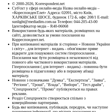
© 2000-2026, Korrespondent.net
Суб'єкт у сфері онлайн-медіа Назва онлайн-медіа –
«КореспонденТ.net» Адреса: 02091, місто Київ,
ХАРКІВСЬКЕ ШОСЕ, будинок 172-Б, офіс 208/1 E-mail:
sunlight@mediadim.com.ua
Телефон: 044-205-43-00
Ідентифікатор медіа – R40-06068
Використання будь-яких матеріалів, розміщених на
сайті, дозволяється за умови посилання на
Корреспондент.net.
При копіюванні матеріалів зі сторінки « Новини України
і світу» , для інтернет - видань - обов'язкове пряме
відкрите для пошукових систем гіперпосилання .
Посилання має бути розміщена в незалежності від
повного або часткового використання матеріалів.
Гіперпосилання ( для інтернет - видань) - повинна бути
розміщена в підзаголовку або в першому абзаці
матеріалу.
Новини з позначками "Думка", "Експертиза", "Заява",
"Регіони", "Гроші", "Влада", "Вибори", "Тест-драйв",
"Спецпроекти", "Промо" публікуються на правах
реклами.
Розділ Спецпроекти створюється спільно з
комерційними партнерами.
Будь яке копіювання, публікація, передрук, чи наступне
поширення інформації, що містить посилання на