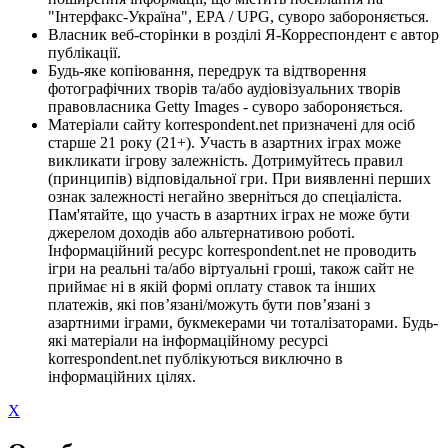
"Інтерфакс-Україна", EPA / UPG, суворо забороняється.
Власник веб-сторінки в розділі Я-Корреспондент є автор
публікації.
Будь-яке копіювання, передрук та відтворення
фотографічних творів та/або аудіовізуальних творів
правовласника Getty Images - суворо забороняється.
Матеріали сайту korrespondent.net призначені для осіб
старше 21 року (21+). Участь в азартних іграх може
викликати ігрову залежність. Дотримуйтесь правил
(принципів) відповідальної гри. При виявленні перших
ознак залежності негайно зверніться до спеціаліста.
Пам'ятайте, що участь в азартних іграх не може бути
джерелом доходів або альтернативою роботі.
Інформаційний ресурс korrespondent.net не проводить
ігри на реальні та/або віртуальні гроші, також сайт не
приймає ні в якій формі оплату ставок та інших
платежів, які пов’язані/можуть бути пов’язані з
азартними іграми, букмекерами чи тоталізаторами. Будь-
які матеріали на інформаційному ресурсі
korrespondent.net публікуються виключно в
інформаційних цілях.
X