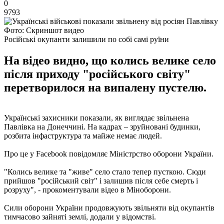
0
9793
Фото: Скриншот видео
Російські окупанти залишили по собі самі руїни
На відео видно, що колись велике село
після приходу "російського світу"
перетворилося на випалену пустелю.
Українські захисники показали, як виглядає звільнена
Павлівка на Донеччині. На кадрах – зруйновані будинки,
розбита інфаструктура та майже немає людей.
Про це у Facebook повідомляє Міністрство оборони України.
"Колись велике та "живе" село стало тепер пусткою. Сюди
прийшов "російський світ" і залишив після себе смерть і
розруху", - прокоментували відео в Міноборони.
Сили оборони України продовжують звільняти від окупантів
тимчасово зайняті землі, додали у відомстві.