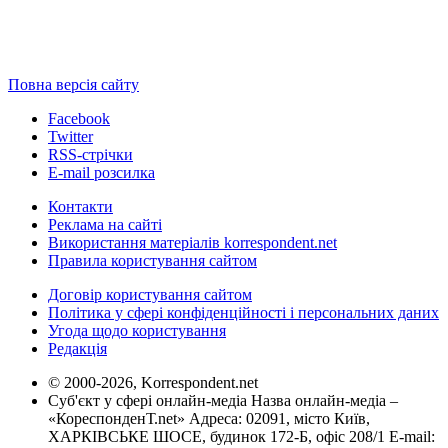
Повна версія сайту
Facebook
Twitter
RSS-стрічки
E-mail розсилка
Контакти
Реклама на сайті
Використання матеріалів korrespondent.net
Правила користування сайтом
Договір користування сайтом
Політика у сфері конфіденційності і персональних даних
Угода щодо користування
Редакція
© 2000-2026, Korrespondent.net
Суб'єкт у сфері онлайн-медіа Назва онлайн-медіа –
«КореспонденТ.net» Адреса: 02091, місто Київ,
ХАРКІВСЬКЕ ШОСЕ, будинок 172-Б, офіс 208/1 E-mail: