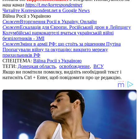
наш канал
https://t.me/korrespondentnet
Читайте Korrespondent.net в Google News
Війна Росії з Україною
Сюжет
Вторгнення Росії в Україну. Онлайн
Сюжет
Ескалація для Європи. Російський дрон в Лейпцигу
Колумбійські наркокартелі вчаться українській війні
безпілотників - ЗМІ
Сюжет
Зміни в армії РФ: що стоїть за рішенням Путіна
Пропагували війну та окупацію: викрито мережу
прихильників РФ
СПЕЦТЕМА:
Війна Росії з Україною
ТЕГИ:
Донецкая область
,
освобождение
,
ВСУ
Якщо ви помітили помилку, виділіть необхідний текст і
натисніть Ctrl + Enter, щоб повідомити про це редакцію.