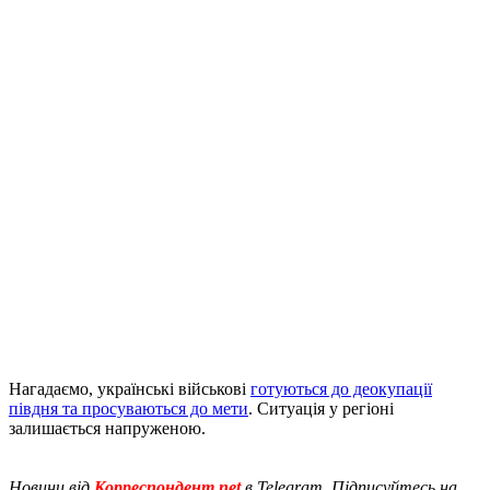
Нагадаємо, українські військові
готуються до деокупації
півдня та просуваються до мети
. Ситуація у регіоні
залишається напруженою.
Новини від
Корреспондент.net
в Telegram. Підписуйтесь на