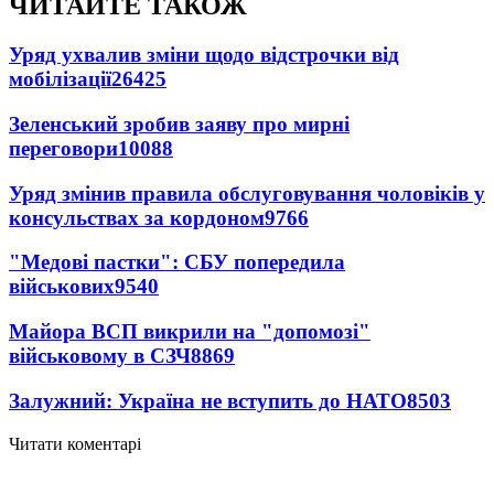
ЧИТАЙТЕ ТАКОЖ
Уряд ухвалив зміни щодо відстрочки від
мобілізації
26425
Зеленський зробив заяву про мирні
переговори
10088
Уряд змінив правила обслуговування чоловіків у
консульствах за кордоном
9766
"Медові пастки": СБУ попередила
військових
9540
Майора ВСП викрили на "допомозі"
військовому в СЗЧ
8869
Залужний: Україна не вступить до НАТО
8503
Читати коментарі