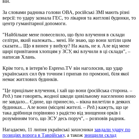
він.
За словами радника голови ОВА, російські ЗМІ мають різні
версії: то удару зазнала ГЕС, то лікарня та житлові будинки, то
центр гуманітарної допомоги.
"Найбільше мене повеселило, що було влучення в склади
селітри, який належать... мені. Не знаю, що вони хотіли цим
сказати... Що я винен у вибуху? На жаль, не я. Але від мене
щирі привітання хлопцям у ЗСУ, які влучили в ці склади", –
написав Хлань.
Крім того, в інтерв'ю Espreso.TV він наголосив, що удар
українських сил був точним і припав по промзоні, біля якої
немає житлових будинків.
"Це прицільне влучення, і хай що вони (російська сторона. –
Ред.
) там говорять, жодної шкоди цивільному населенню воно
не завдало... Єдине, що принесло, – вікна вилетіли в деяких
будинках... Але вони (місцеві жителі. –
Ред.
) кажуть, що це
така дрібниця порівняно з радістю від знищення орків і
розумінням того, що ЗСУ десь поруч", – розповів радник.
Нагадаємо, 11 липня українські захисники
завдали удару по
позиціях ворога в Таврійську
, а також
знищили склад