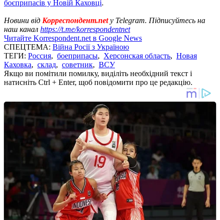
боєприпасів у Новій Каховці
.
Новини від
Корреспондент.net
у Telegram. Підписуйтесь на
наш канал
https://t.me/korrespondentnet
Читайте Korrespondent.net в Google News
СПЕЦТЕМА:
Війна Росії з Україною
ТЕГИ:
Россия
,
боеприпасы
,
Херсонская область
,
Новая
Каховка
,
склад
,
советник
,
ВСУ
Якщо ви помітили помилку, виділіть необхідний текст і
натисніть Ctrl + Enter, щоб повідомити про це редакцію.