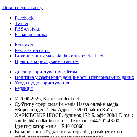
Повна версія сайту
Facebook
Twitter
RSS-стрічки
E-mail розсилка
Контакти
Реклама на сайті
Використання матеріалів korrespondent.net
Правила користування сайтом
Договір користування сайтом
Політика у сфері конфіденційності і персональних даних
Угода щодо користування
Редакція
© 2000-2026, Korrespondent.net
Суб'єкт у сфері онлайн-медіа Назва онлайн-медіа –
«КореспонденТ.net» Адреса: 02091, місто Київ,
ХАРКІВСЬКЕ ШОСЕ, будинок 172-Б, офіс 208/1 E-mail:
sunlight@mediadim.com.ua
Телефон: 044-205-43-00
Ідентифікатор медіа – R40-06068
Використання будь-яких матеріалів, розміщених на