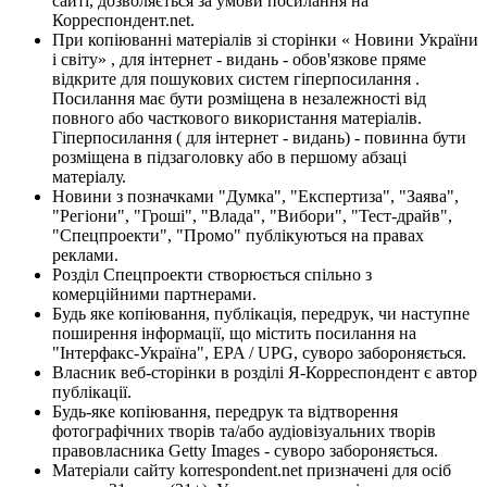
сайті, дозволяється за умови посилання на
Корреспондент.net.
При копіюванні матеріалів зі сторінки « Новини України
і світу» , для інтернет - видань - обов'язкове пряме
відкрите для пошукових систем гіперпосилання .
Посилання має бути розміщена в незалежності від
повного або часткового використання матеріалів.
Гіперпосилання ( для інтернет - видань) - повинна бути
розміщена в підзаголовку або в першому абзаці
матеріалу.
Новини з позначками "Думка", "Експертиза", "Заява",
"Регіони", "Гроші", "Влада", "Вибори", "Тест-драйв",
"Спецпроекти", "Промо" публікуються на правах
реклами.
Розділ Спецпроекти створюється спільно з
комерційними партнерами.
Будь яке копіювання, публікація, передрук, чи наступне
поширення інформації, що містить посилання на
"Інтерфакс-Україна", EPA / UPG, суворо забороняється.
Власник веб-сторінки в розділі Я-Корреспондент є автор
публікації.
Будь-яке копіювання, передрук та відтворення
фотографічних творів та/або аудіовізуальних творів
правовласника Getty Images - суворо забороняється.
Матеріали сайту korrespondent.net призначені для осіб