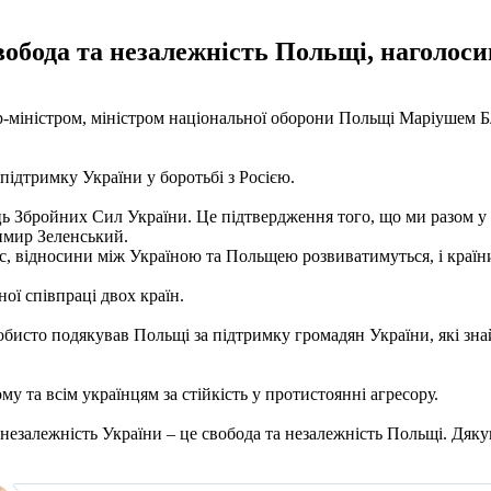
свобода та незалежність Польщі, наголо
єр-міністром, міністром національної оборони Польщі Маріушем 
підтримку України у боротьбі з Росією.
 Збройних Сил України. Це підтвердження того, що ми разом у нин
димир Зеленський.
с, відносини між Україною та Польщею розвиватимуться, і країн
ої співпраці двох країн.
собисто подякував Польщі за підтримку громадян України, які зна
 та всім українцям за стійкість у протистоянні агресору.
незалежність України – це свобода та незалежність Польщі. Дяку