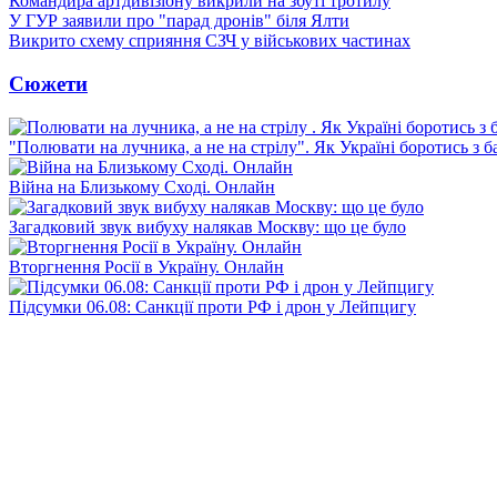
Командира артдивізіону викрили на збуті тротилу
У ГУР заявили про "парад дронів" біля Ялти
Викрито схему сприяння СЗЧ у військових частинах
Сюжети
"Полювати на лучника, а не на стрілу". Як Україні боротись з 
Війна на Близькому Сході. Онлайн
Загадковий звук вибуху налякав Москву: що це було
Вторгнення Росії в Україну. Онлайн
Підсумки 06.08: Санкції проти РФ і дрон у Лейпцигу