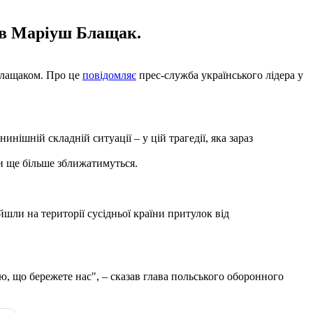
сив Маріуш Блащак.
Блащаком. Про це
повідомляє
прес-служба українського лідера у
ішній складній ситуації – у цій трагедії, яка зараз
и ще більше зближатимуться.
йшли на території сусідньої країни притулок від
ю, що бережете нас", – сказав глава польського оборонного