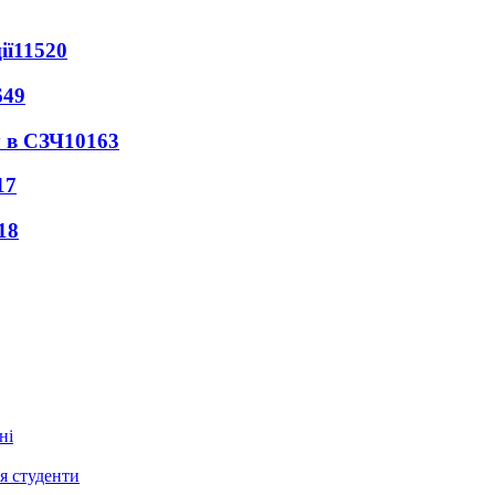
ії
11520
649
 в СЗЧ
10163
17
18
ся студенти