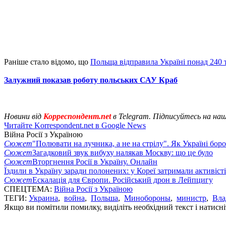
Раніше стало відомо, що
Польща відправила Україні понад 240 
Залужний показав роботу польських САУ Краб
Новини від
Корреспондент.net
в Telegram. Підписуйтесь на на
Читайте Korrespondent.net в Google News
Війна Росії з Україною
Сюжет
"Полювати на лучника, а не на стрілу". Як Україні бор
Сюжет
Загадковий звук вибуху налякав Москву: що це було
Сюжет
Вторгнення Росії в Україну. Онлайн
Їздили в Україну заради полонених: у Кореї затримали активіст
Сюжет
Ескалація для Європи. Російський дрон в Лейпцигу
СПЕЦТЕМА:
Війна Росії з Україною
ТЕГИ:
Украина
,
война
,
Польша
,
Минобороны
,
министр
,
Вла
Якщо ви помітили помилку, виділіть необхідний текст і натисніт