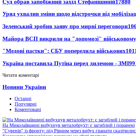
Суд обрав запобіжний захід Стефанішиній
17880
Уряд ухвалив зміни щодо відстрочки від мобілізац
Зеленський зробив заяву про мирні переговори
10
Майора ВСП викрили на "допомозі" військовому
"Медові пастки": СБУ попередила військових
101
Україна поставила Путіна перед дилемою - ЗМІ
99
Читати коментарі
Новини України
Останні
Популярні
Коментовані
На Миколаївщині вибухнув металобрухт: є загиблий і поранені
"Сувенір" із фронту: під Рівним через вибух гранати скалічили