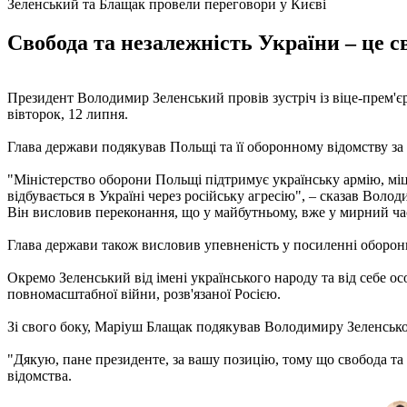
Зеленський та Блащак провели переговори у Києві
Свобода та незалежність України – це 
Президент Володимир Зеленський провів зустріч із віце-прем'
вівторок, 12 липня.
Глава держави подякував Польщі та її оборонному відомству за 
"Міністерство оборони Польщі підтримує українську армію, міць
відбувається в Україні через російську агресію", – сказав Воло
Він висловив переконання, що у майбутньому, вже у мирний ча
Глава держави також висловив упевненість у посиленні оборонн
Окремо Зеленський від імені українського народу та від себе о
повномасштабної війни, розв'язаної Росією.
Зі свого боку, Маріуш Блащак подякував Володимиру Зеленському
"Дякую, пане президенте, за вашу позицію, тому що свобода та 
відомства.