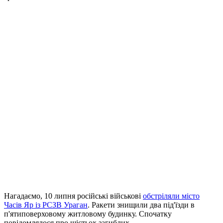
Нагадаємо, 10 липня російські військові
обстріляли місто
Часів Яр із РСЗВ Ураган
. Ракети знищили два під'їзди в
п'ятиповерховому житловому будинку. Спочатку
повідомлялося про шістьох загиблих.