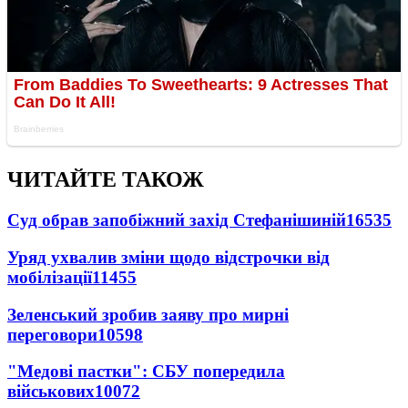
ЧИТАЙТЕ ТАКОЖ
Суд обрав запобіжний захід Стефанішиній
16535
Уряд ухвалив зміни щодо відстрочки від
мобілізації
11455
Зеленський зробив заяву про мирні
переговори
10598
"Медові пастки": СБУ попередила
військових
10072