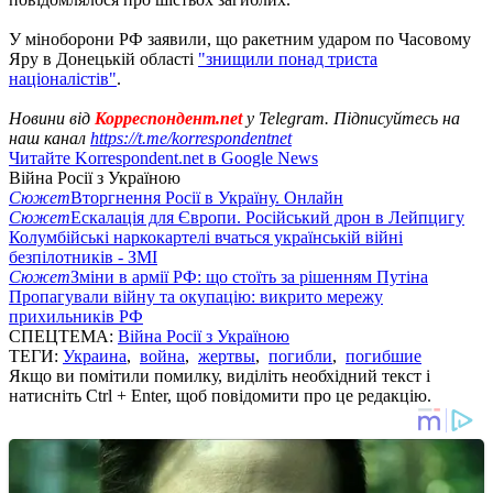
У міноборони РФ заявили, що ракетним ударом по Часовому
Яру в Донецькій області
"знищили понад триста
націоналістів"
.
Новини від
Корреспондент.net
у Telegram. Підписуйтесь на
наш канал
https://t.me/korrespondentnet
Читайте Korrespondent.net в Google News
Війна Росії з Україною
Сюжет
Вторгнення Росії в Україну. Онлайн
Сюжет
Ескалація для Європи. Російський дрон в Лейпцигу
Колумбійські наркокартелі вчаться українській війні
безпілотників - ЗМІ
Сюжет
Зміни в армії РФ: що стоїть за рішенням Путіна
Пропагували війну та окупацію: викрито мережу
прихильників РФ
СПЕЦТЕМА:
Війна Росії з Україною
ТЕГИ:
Украина
,
война
,
жертвы
,
погибли
,
погибшие
Якщо ви помітили помилку, виділіть необхідний текст і
натисніть Ctrl + Enter, щоб повідомити про це редакцію.