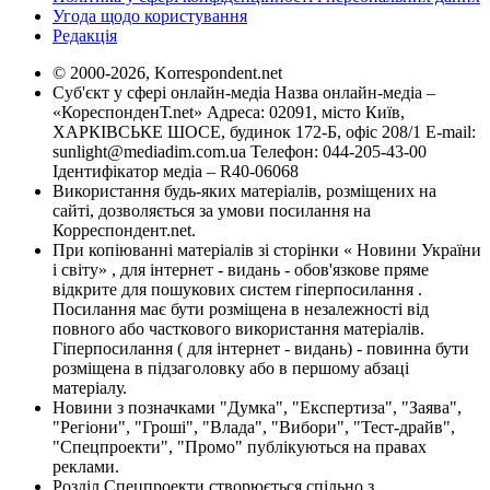
Угода щодо користування
Редакція
© 2000-2026, Korrespondent.net
Суб'єкт у сфері онлайн-медіа Назва онлайн-медіа –
«КореспонденТ.net» Адреса: 02091, місто Київ,
ХАРКІВСЬКЕ ШОСЕ, будинок 172-Б, офіс 208/1 E-mail:
sunlight@mediadim.com.ua
Телефон: 044-205-43-00
Ідентифікатор медіа – R40-06068
Використання будь-яких матеріалів, розміщених на
сайті, дозволяється за умови посилання на
Корреспондент.net.
При копіюванні матеріалів зі сторінки « Новини України
і світу» , для інтернет - видань - обов'язкове пряме
відкрите для пошукових систем гіперпосилання .
Посилання має бути розміщена в незалежності від
повного або часткового використання матеріалів.
Гіперпосилання ( для інтернет - видань) - повинна бути
розміщена в підзаголовку або в першому абзаці
матеріалу.
Новини з позначками "Думка", "Експертиза", "Заява",
"Регіони", "Гроші", "Влада", "Вибори", "Тест-драйв",
"Спецпроекти", "Промо" публікуються на правах
реклами.
Розділ Спецпроекти створюється спільно з