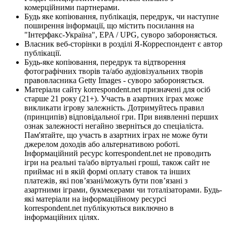
комерційними партнерами.
Будь яке копіювання, публікація, передрук, чи наступне
поширення інформації, що містить посилання на
"Інтерфакс-Україна", EPA / UPG, суворо забороняється.
Власник веб-сторінки в розділі Я-Корреспондент є автор
публікації.
Будь-яке копіювання, передрук та відтворення
фотографічних творів та/або аудіовізуальних творів
правовласника Getty Images - суворо забороняється.
Матеріали сайту korrespondent.net призначені для осіб
старше 21 року (21+). Участь в азартних іграх може
викликати ігрову залежність. Дотримуйтесь правил
(принципів) відповідальної гри. При виявленні перших
ознак залежності негайно зверніться до спеціаліста.
Пам'ятайте, що участь в азартних іграх не може бути
джерелом доходів або альтернативою роботі.
Інформаційний ресурс korrespondent.net не проводить
ігри на реальні та/або віртуальні гроші, також сайт не
приймає ні в якій формі оплату ставок та інших
платежів, які пов’язані/можуть бути пов’язані з
азартними іграми, букмекерами чи тоталізаторами. Будь-
які матеріали на інформаційному ресурсі
korrespondent.net публікуються виключно в
інформаційних цілях.