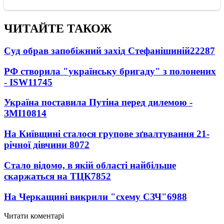
ЧИТАЙТЕ ТАКОЖ
Суд обрав запобіжний захід Стефанішиній
22287
РФ створила "українську бригаду" з полонених
- ISW
11745
Україна поставила Путіна перед дилемою -
ЗМІ
10814
На Київщині сталося групове зґвалтування 21-
річної дівчини
8072
Стало відомо, в якій області найбільше
скаржаться на ТЦК
7852
На Черкащині викрили "схему СЗЧ"
6988
Читати коментарі