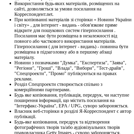
Використання будь-яких матеріалів, розміщених на
сайті, дозволяється за умови посилання на
Корреспондент.net.
При копіюванні матеріалів зі сторінки « Новини України
і світу» , для інтернет - видань - обов'язкове пряме
відкрите для пошукових систем гіперпосилання .
Посилання має бути розміщена в незалежності від
повного або часткового використання матеріалів.
Гіперпосилання ( для інтернет - видань) - повинна бути
розміщена в підзаголовку або в першому абзаці
матеріалу.
Новини з позначками "Думка", "Експертиза", "Заява",
"Регіони", "Гроші", "Влада", "Вибори", "Тест-драйв",
"Спецпроекти", "Промо" публікуються на правах
реклами.
Розділ Спецпроекти створюється спільно з
комерційними партнерами.
Будь яке копіювання, публікація, передрук, чи наступне
поширення інформації, що містить посилання на
"Інтерфакс-Україна", EPA / UPG, суворо забороняється.
Власник веб-сторінки в розділі Я-Корреспондент є автор
публікації.
Будь-яке копіювання, передрук та відтворення
фотографічних творів та/або аудіовізуальних творів
правовласника Getty Images - суворо забороняється.