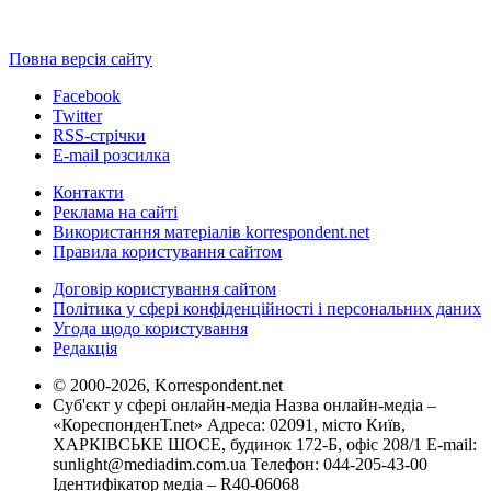
Повна версія сайту
Facebook
Twitter
RSS-стрічки
E-mail розсилка
Контакти
Реклама на сайті
Використання матеріалів korrespondent.net
Правила користування сайтом
Договір користування сайтом
Політика у сфері конфіденційності і персональних даних
Угода щодо користування
Редакція
© 2000-2026, Korrespondent.net
Суб'єкт у сфері онлайн-медіа Назва онлайн-медіа –
«КореспонденТ.net» Адреса: 02091, місто Київ,
ХАРКІВСЬКЕ ШОСЕ, будинок 172-Б, офіс 208/1 E-mail:
sunlight@mediadim.com.ua
Телефон: 044-205-43-00
Ідентифікатор медіа – R40-06068