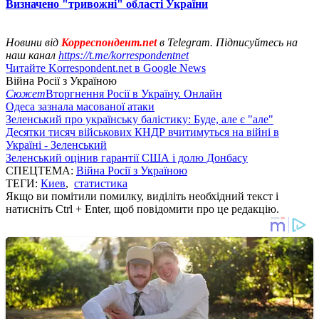
Визначено "тривожні" області України
Новини від
Корреспондент.net
в Telegram. Підписуйтесь на
наш канал
https://t.me/korrespondentnet
Читайте Korrespondent.net в Google News
Війна Росії з Україною
Сюжет
Вторгнення Росії в Україну. Онлайн
Одеса зазнала масованої атаки
Зеленський про українську балістику: Буде, але є "але"
Десятки тисяч військових КНДР вчитимуться на війні в
Україні - Зеленський
Зеленський оцінив гарантії США і долю Донбасу
СПЕЦТЕМА:
Війна Росії з Україною
ТЕГИ:
Киев
,
статистика
Якщо ви помітили помилку, виділіть необхідний текст і
натисніть Ctrl + Enter, щоб повідомити про це редакцію.