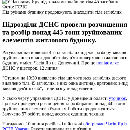
Фото: ГСЧС
Під руїнами будинку продовжують знаходити тіла загиблих
Підрозділи ДСНС провели розчищення
та розбір понад 445 тонн зруйнованих
елементів житлового будинку.
Рятувальники виявили 45 тіл загиблих під час розбору завалів
зруйнованого внаслідок обстрілу п'ятиповерхового житлового
будинку у місті Часів Яр на Донеччині. Про це
повідомляє
ДСНС у вівторок, 12 липня.
"Станом на 19:30 виявлено тіла ще чотирьох загиблих (всього
виявлено тіла 45 загиблих, з них одна дитина), врятовано з-під
завалів дев'ять осіб", - йдеться у повідомленні.
У свою чергу управління ДСНС у Донецькій області
уточнює
,
що вже проведено розчищення та розбирання понад 445 тонн
зруйнованих елементів будинку. Роботи продовжуються.
Залучено 57 осіб та понад десяток одиниць техніки.
Нагадаємо, 10 липня російські військові
обстріляли Часів Яр із
РСЗВ Ураган
. Ракети знищили два під'їзди у