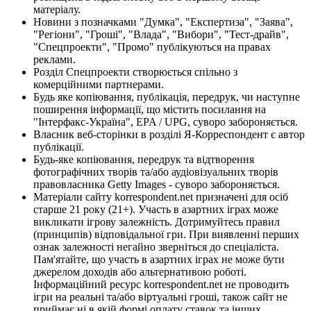
матеріалу.
Новини з позначками "Думка", "Експертиза", "Заява",
"Регіони", "Гроші", "Влада", "Вибори", "Тест-драйв",
"Спецпроекти", "Промо" публікуються на правах
реклами.
Розділ Спецпроекти створюється спільно з
комерційними партнерами.
Будь яке копіювання, публікація, передрук, чи наступне
поширення інформації, що містить посилання на
"Інтерфакс-Україна", EPA / UPG, суворо забороняється.
Власник веб-сторінки в розділі Я-Корреспондент є автор
публікації.
Будь-яке копіювання, передрук та відтворення
фотографічних творів та/або аудіовізуальних творів
правовласника Getty Images - суворо забороняється.
Матеріали сайту korrespondent.net призначені для осіб
старше 21 року (21+). Участь в азартних іграх може
викликати ігрову залежність. Дотримуйтесь правил
(принципів) відповідальної гри. При виявленні перших
ознак залежності негайно зверніться до спеціаліста.
Пам'ятайте, що участь в азартних іграх не може бути
джерелом доходів або альтернативою роботі.
Інформаційний ресурс korrespondent.net не проводить
ігри на реальні та/або віртуальні гроші, також сайт не
приймає ні в якій формі оплату ставок та інших