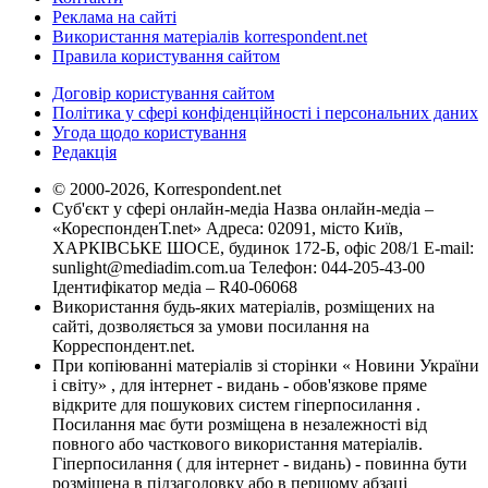
Реклама на сайті
Використання матеріалів korrespondent.net
Правила користування сайтом
Договір користування сайтом
Політика у сфері конфіденційності і персональних даних
Угода щодо користування
Редакція
© 2000-2026, Korrespondent.net
Суб'єкт у сфері онлайн-медіа Назва онлайн-медіа –
«КореспонденТ.net» Адреса: 02091, місто Київ,
ХАРКІВСЬКЕ ШОСЕ, будинок 172-Б, офіс 208/1 E-mail:
sunlight@mediadim.com.ua
Телефон: 044-205-43-00
Ідентифікатор медіа – R40-06068
Використання будь-яких матеріалів, розміщених на
сайті, дозволяється за умови посилання на
Корреспондент.net.
При копіюванні матеріалів зі сторінки « Новини України
і світу» , для інтернет - видань - обов'язкове пряме
відкрите для пошукових систем гіперпосилання .
Посилання має бути розміщена в незалежності від
повного або часткового використання матеріалів.
Гіперпосилання ( для інтернет - видань) - повинна бути
розміщена в підзаголовку або в першому абзаці