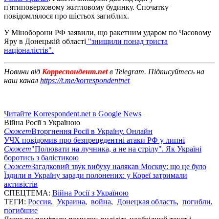
п'ятиповерховому житловому будинку. Спочатку
повідомлялося про шістьох загиблих.
У Міноборони РФ заявили, що ракетним ударом по Часовому
Яру в Донецькій області
"знищили понад триста
націоналістів".
Новини від
Корреспондент.net
в Telegram. Підписуйтесь на
наш канал
https://t.me/korrespondentnet
Читайте Korrespondent.net в Google News
Війна Росії з Україною
Сюжет
Вторгнення Росії в Україну. Онлайн
УЧХ повідомив про безпрецедентні атаки РФ у липні
Сюжет
"Полювати на лучника, а не на стрілу". Як Україні
боротись з балістикою
Сюжет
Загадковий звук вибуху налякав Москву: що це було
Їздили в Україну заради полонених: у Кореї затримали
активістів
СПЕЦТЕМА:
Війна Росії з Україною
ТЕГИ:
Россия
,
Украина
,
война
,
Донецкая область
,
погибли
,
погибшие