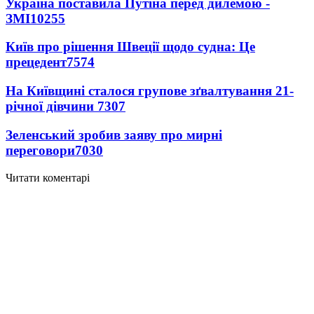
Україна поставила Путіна перед дилемою -
ЗМІ
10255
Київ про рішення Швеції щодо судна: Це
прецедент
7574
На Київщині сталося групове зґвалтування 21-
річної дівчини
7307
Зеленський зробив заяву про мирні
переговори
7030
Читати коментарі