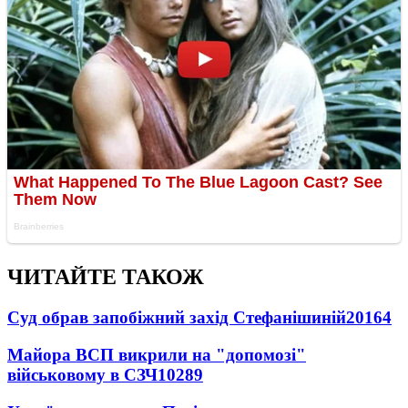
ЧИТАЙТЕ ТАКОЖ
Суд обрав запобіжний захід Стефанішиній
20164
Майора ВСП викрили на "допомозі"
військовому в СЗЧ
10289