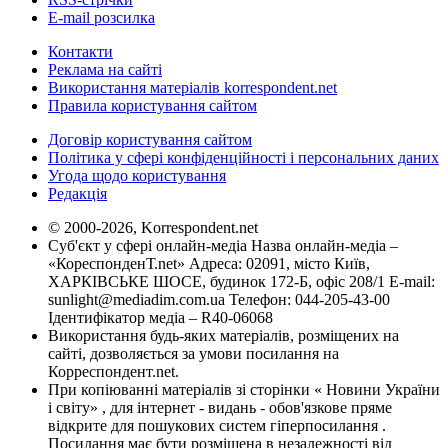
E-mail розсилка
Контакти
Реклама на сайті
Використання матеріалів korrespondent.net
Правила користування сайтом
Договір користування сайтом
Політика у сфері конфіденційності і персональних даних
Угода щодо користування
Редакція
© 2000-2026, Korrespondent.net
Суб'єкт у сфері онлайн-медіа Назва онлайн-медіа –
«КореспонденТ.net» Адреса: 02091, місто Київ,
ХАРКІВСЬКЕ ШОСЕ, будинок 172-Б, офіс 208/1 E-mail:
sunlight@mediadim.com.ua
Телефон: 044-205-43-00
Ідентифікатор медіа – R40-06068
Використання будь-яких матеріалів, розміщених на
сайті, дозволяється за умови посилання на
Корреспондент.net.
При копіюванні матеріалів зі сторінки « Новини України
і світу» , для інтернет - видань - обов'язкове пряме
відкрите для пошукових систем гіперпосилання .
Посилання має бути розміщена в незалежності від