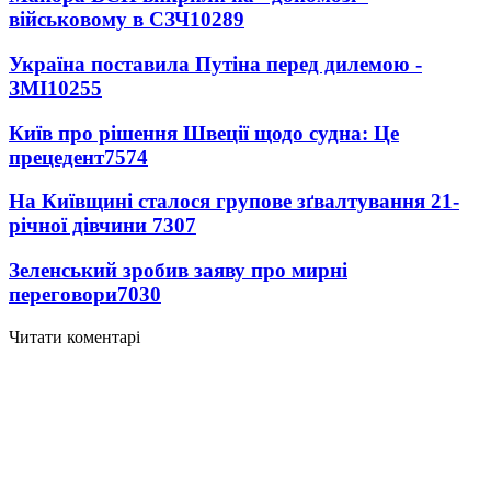
військовому в СЗЧ
10289
Україна поставила Путіна перед дилемою -
ЗМІ
10255
Київ про рішення Швеції щодо судна: Це
прецедент
7574
На Київщині сталося групове зґвалтування 21-
річної дівчини
7307
Зеленський зробив заяву про мирні
переговори
7030
Читати коментарі