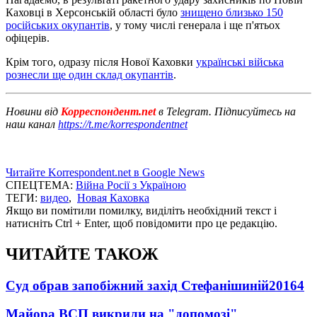
Каховці в Херсонській області було
знищено близько 150
російських окупантів
, у тому числі генерала і ще п'ятьох
офіцерів.
Крім того, одразу після Нової Каховки
українські війська
рознесли ще один склад окупантів
.
Новини від
Корреспондент.net
в Telegram. Підписуйтесь на
наш канал
https://t.me/korrespondentnet
Читайте Korrespondent.net в Google News
СПЕЦТЕМА:
Війна Росії з Україною
ТЕГИ:
видео
,
Новая Каховка
Якщо ви помітили помилку, виділіть необхідний текст і
натисніть Ctrl + Enter, щоб повідомити про це редакцію.
ЧИТАЙТЕ ТАКОЖ
Суд обрав запобіжний захід Стефанішиній
20164
Майора ВСП викрили на "допомозі"