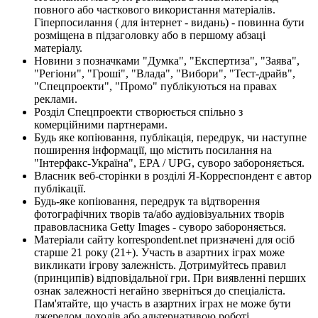
повного або часткового використання матеріалів.
Гіперпосилання ( для інтернет - видань) - повинна бути
розміщена в підзаголовку або в першому абзаці
матеріалу.
Новини з позначками "Думка", "Експертиза", "Заява",
"Регіони", "Гроші", "Влада", "Вибори", "Тест-драйв",
"Спецпроекти", "Промо" публікуються на правах
реклами.
Розділ Спецпроекти створюється спільно з
комерційними партнерами.
Будь яке копіювання, публікація, передрук, чи наступне
поширення інформації, що містить посилання на
"Інтерфакс-Україна", EPA / UPG, суворо забороняється.
Власник веб-сторінки в розділі Я-Корреспондент є автор
публікації.
Будь-яке копіювання, передрук та відтворення
фотографічних творів та/або аудіовізуальних творів
правовласника Getty Images - суворо забороняється.
Матеріали сайту korrespondent.net призначені для осіб
старше 21 року (21+). Участь в азартних іграх може
викликати ігрову залежність. Дотримуйтесь правил
(принципів) відповідальної гри. При виявленні перших
ознак залежності негайно зверніться до спеціаліста.
Пам'ятайте, що участь в азартних іграх не може бути
джерелом доходів або альтернативою роботі.