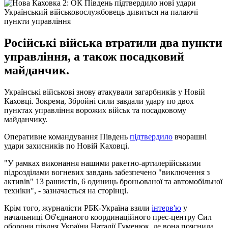
Український військовослужбовець дивиться на палаючі
пункти управління
Російські війська втратили два пункти
управління, а також посадковий
майданчик.
Українські військові знову атакували загарбників у Новій
Каховці. Зокрема, Збройні сили завдали удару по двох
пунктах управління ворожих військ та посадковому
майданчику.
Оперативне командування Південь
підтвердило
вчорашні
удари захисників по Новій Каховці.
"У рамках виконання нашими ракетно-артилерійськими
підрозділами вогневих завдань забезпечено "виключення з
активів" 13 рашистів, 6 одиниць броньованої та автомобільної
техніки", - зазначається на сторінці.
Крім того, журналісти РБК-Україна взяли
інтерв'ю
у
начальниці Об'єднаного координаційного прес-центру Сил
оборони півдня України Наталії Гуменюк, де вона пояснила,