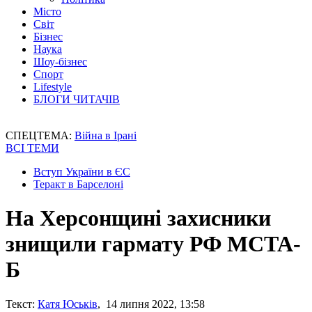
Місто
Світ
Бізнес
Наука
Шоу-бізнес
Спорт
Lifestyle
БЛОГИ ЧИТАЧІВ
СПЕЦТЕМА:
Війна в Ірані
ВСІ ТЕМИ
Вступ України в ЄС
Теракт в Барселоні
На Херсонщині захисники
знищили гармату РФ МСТА-
Б
Текст:
Катя Юськів
, 14 липня 2022, 13:58