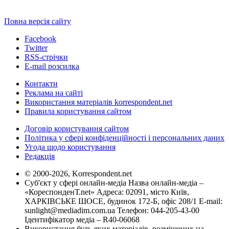
Повна версія сайту
Facebook
Twitter
RSS-стрічки
E-mail розсилка
Контакти
Реклама на сайті
Використання матеріалів korrespondent.net
Правила користування сайтом
Договір користування сайтом
Політика у сфері конфіденційності і персональних даних
Угода щодо користування
Редакція
© 2000-2026, Korrespondent.net
Суб'єкт у сфері онлайн-медіа Назва онлайн-медіа –
«КореспонденТ.net» Адреса: 02091, місто Київ,
ХАРКІВСЬКЕ ШОСЕ, будинок 172-Б, офіс 208/1 E-mail:
sunlight@mediadim.com.ua
Телефон: 044-205-43-00
Ідентифікатор медіа – R40-06068
Використання будь-яких матеріалів, розміщених на