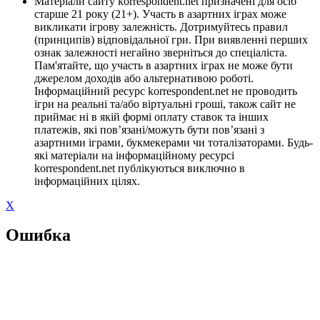
Матеріали сайту korrespondent.net призначені для осіб
старше 21 року (21+). Участь в азартних іграх може
викликати ігрову залежність. Дотримуйтесь правил
(принципів) відповідальної гри. При виявленні перших
ознак залежності негайно зверніться до спеціаліста.
Пам'ятайте, що участь в азартних іграх не може бути
джерелом доходів або альтернативою роботі.
Інформаційний ресурс korrespondent.net не проводить
ігри на реальні та/або віртуальні гроші, також сайт не
приймає ні в якій формі оплату ставок та інших
платежів, які пов’язані/можуть бути пов’язані з
азартними іграми, букмекерами чи тоталізаторами. Будь-
які матеріали на інформаційному ресурсі
korrespondent.net публікуються виключно в
інформаційних цілях.
X
Ошибка