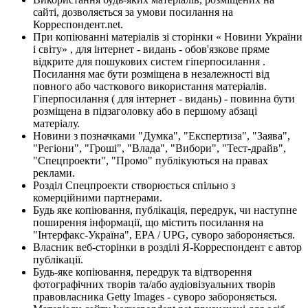
сайті, дозволяється за умови посилання на
Корреспондент.net.
При копіюванні матеріалів зі сторінки « Новини України
і світу» , для інтернет - видань - обов'язкове пряме
відкрите для пошукових систем гіперпосилання .
Посилання має бути розміщена в незалежності від
повного або часткового використання матеріалів.
Гіперпосилання ( для інтернет - видань) - повинна бути
розміщена в підзаголовку або в першому абзаці
матеріалу.
Новини з позначками "Думка", "Експертиза", "Заява",
"Регіони", "Гроші", "Влада", "Вибори", "Тест-драйв",
"Спецпроекти", "Промо" публікуються на правах
реклами.
Розділ Спецпроекти створюється спільно з
комерційними партнерами.
Будь яке копіювання, публікація, передрук, чи наступне
поширення інформації, що містить посилання на
"Інтерфакс-Україна", EPA / UPG, суворо забороняється.
Власник веб-сторінки в розділі Я-Корреспондент є автор
публікації.
Будь-яке копіювання, передрук та відтворення
фотографічних творів та/або аудіовізуальних творів
правовласника Getty Images - суворо забороняється.