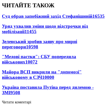
ЧИТАЙТЕ ТАКОЖ
Суд обрав запобіжний захід Стефанішиній
16535
Уряд ухвалив зміни щодо відстрочки від
мобілізації
11455
Зеленський зробив заяву про мирні
переговори
10598
"Медові пастки": СБУ попередила
військових
10072
Майора ВСП викрили на "допомозі"
військовому в СЗЧ
10000
Україна поставила Путіна перед дилемою -
ЗМІ
9508
Читати коментарі