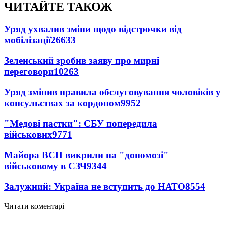
ЧИТАЙТЕ ТАКОЖ
Уряд ухвалив зміни щодо відстрочки від
мобілізації
26633
Зеленський зробив заяву про мирні
переговори
10263
Уряд змінив правила обслуговування чоловіків у
консульствах за кордоном
9952
"Медові пастки": СБУ попередила
військових
9771
Майора ВСП викрили на "допомозі"
військовому в СЗЧ
9344
Залужний: Україна не вступить до НАТО
8554
Читати коментарі