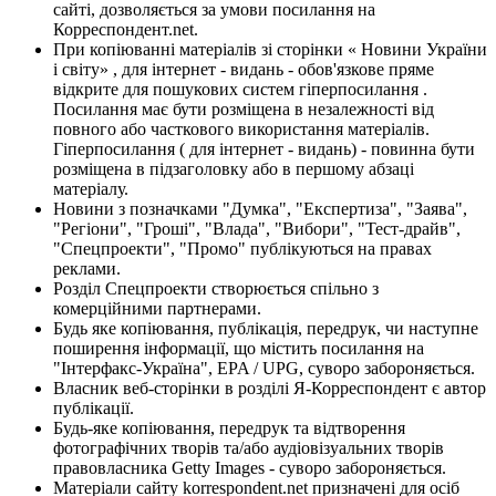
сайті, дозволяється за умови посилання на
Корреспондент.net.
При копіюванні матеріалів зі сторінки « Новини України
і світу» , для інтернет - видань - обов'язкове пряме
відкрите для пошукових систем гіперпосилання .
Посилання має бути розміщена в незалежності від
повного або часткового використання матеріалів.
Гіперпосилання ( для інтернет - видань) - повинна бути
розміщена в підзаголовку або в першому абзаці
матеріалу.
Новини з позначками "Думка", "Експертиза", "Заява",
"Регіони", "Гроші", "Влада", "Вибори", "Тест-драйв",
"Спецпроекти", "Промо" публікуються на правах
реклами.
Розділ Спецпроекти створюється спільно з
комерційними партнерами.
Будь яке копіювання, публікація, передрук, чи наступне
поширення інформації, що містить посилання на
"Інтерфакс-Україна", EPA / UPG, суворо забороняється.
Власник веб-сторінки в розділі Я-Корреспондент є автор
публікації.
Будь-яке копіювання, передрук та відтворення
фотографічних творів та/або аудіовізуальних творів
правовласника Getty Images - суворо забороняється.
Матеріали сайту korrespondent.net призначені для осіб