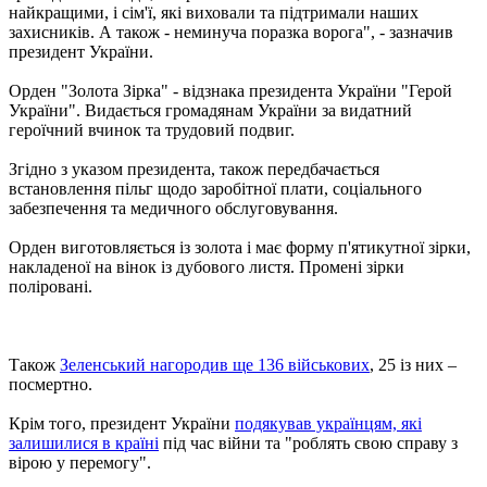
найкращими, і сім'ї, які виховали та підтримали наших
захисників. А також - неминуча поразка ворога", - зазначив
президент України.
Орден "Золота Зірка" - відзнака президента України "Герой
України". Видається громадянам України за видатний
героїчний вчинок та трудовий подвиг.
Згідно з указом президента, також передбачається
встановлення пільг щодо заробітної плати, соціального
забезпечення та медичного обслуговування.
Орден виготовляється із золота і має форму п'ятикутної зірки,
накладеної на вінок із дубового листя. Промені зірки
поліровані.
Також
Зеленський нагородив ще 136 військових
, 25 із них –
посмертно.
Крім того, президент України
подякував українцям, які
залишилися в країні
під час війни та "роблять свою справу з
вірою у перемогу".