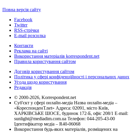
Повна версія сайту
Facebook
Twitter
RSS-стрічки
E-mail розсилка
Контакти
Реклама на сайті
Використання матеріалів korrespondent.net
Правила користування сайтом
Договір користування сайтом
Політика у сфері конфіденційності і персональних даних
Угода щодо користування
Редакція
© 2000-2026, Korrespondent.net
Суб'єкт у сфері онлайн-медіа Назва онлайн-медіа –
«КореспонденТ.net» Адреса: 02091, місто Київ,
ХАРКІВСЬКЕ ШОСЕ, будинок 172-Б, офіс 208/1 E-mail:
sunlight@mediadim.com.ua
Телефон: 044-205-43-00
Ідентифікатор медіа – R40-06068
Використання будь-яких матеріалів, розміщених на