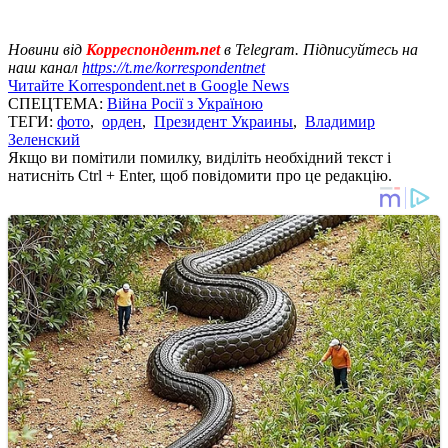
Новини від
Корреспондент.net
в Telegram. Підписуйтесь на
наш канал
https://t.me/korrespondentnet
Читайте Korrespondent.net в Google News
СПЕЦТЕМА:
Війна Росії з Україною
ТЕГИ:
фото
,
орден
,
Президент Украины
,
Владимир
Зеленский
Якщо ви помітили помилку, виділіть необхідний текст і
натисніть Ctrl + Enter, щоб повідомити про це редакцію.