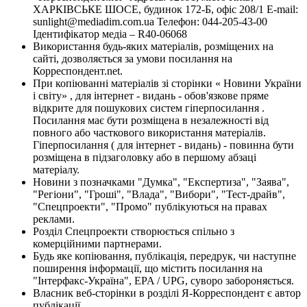
ХАРКІВСЬКЕ ШОСЕ, будинок 172-Б, офіс 208/1 E-mail:
sunlight@mediadim.com.ua
Телефон: 044-205-43-00
Ідентифікатор медіа – R40-06068
Використання будь-яких матеріалів, розміщених на
сайті, дозволяється за умови посилання на
Корреспондент.net.
При копіюванні матеріалів зі сторінки « Новини України
і світу» , для інтернет - видань - обов'язкове пряме
відкрите для пошукових систем гіперпосилання .
Посилання має бути розміщена в незалежності від
повного або часткового використання матеріалів.
Гіперпосилання ( для інтернет - видань) - повинна бути
розміщена в підзаголовку або в першому абзаці
матеріалу.
Новини з позначками "Думка", "Експертиза", "Заява",
"Регіони", "Гроші", "Влада", "Вибори", "Тест-драйв",
"Спецпроекти", "Промо" публікуються на правах
реклами.
Розділ Спецпроекти створюється спільно з
комерційними партнерами.
Будь яке копіювання, публікація, передрук, чи наступне
поширення інформації, що містить посилання на
"Інтерфакс-Україна", EPA / UPG, суворо забороняється.
Власник веб-сторінки в розділі Я-Корреспондент є автор
публікації.