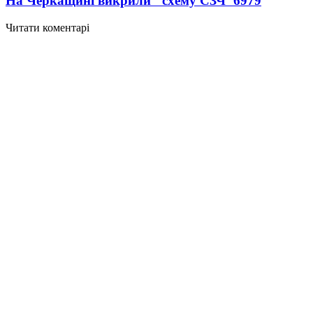
На Черкащині викрили "схему СЗЧ"
6979
Читати коментарі