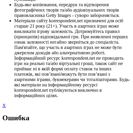
Будь-яке копіювання, передрук та відтворення
фотографічних творів та/або аудіовізуальних творів
правовласника Getty Images - суворо забороняється.
Матеріали сайту korrespondent.net призначені для осіб
старше 21 року (21+). Участь в азартних іграх може
викликати ігрову залежність. Дотримуйтесь правил
(принципів) відповідальної гри. При виявленні перших
ознак залежності негайно зверніться до спеціаліста.
Пам'ятайте, що участь в азартних іграх не може бути
джерелом доходів або альтернативою роботі.
Інформаційний ресурс korrespondent.net не проводить
ігри на реальні та/або віртуальні гроші, також сайт не
приймає ні в якій формі оплату ставок та інших
платежів, які пов’язані/можуть бути пов’язані з
азартними іграми, букмекерами чи тоталізаторами. Будь-
які матеріали на інформаційному ресурсі
korrespondent.net публікуються виключно в
інформаційних цілях.
X
Ошибка