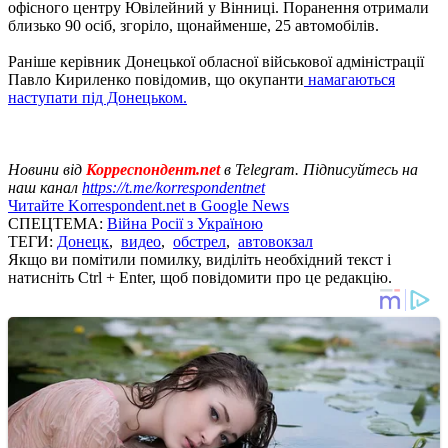
офісного центру Ювілейний у Вінниці. Поранення отримали
близько 90 осіб, згоріло, щонайменше, 25 автомобілів.
Раніше керівник Донецької обласної військової адміністрації
Павло Кириленко повідомив, що окупанти
намагаються
наступати під Донецьком.
Новини від
Корреспондент.net
в Telegram. Підписуйтесь на
наш канал
https://t.me/korrespondentnet
Читайте Korrespondent.net в Google News
СПЕЦТЕМА:
Війна Росії з Україною
ТЕГИ:
Донецк
,
видео
,
обстрел
,
автовокзал
Якщо ви помітили помилку, виділіть необхідний текст і
натисніть Ctrl + Enter, щоб повідомити про це редакцію.