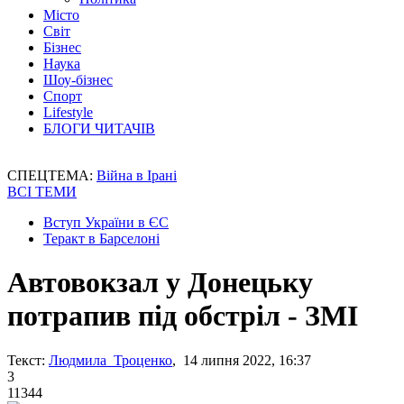
Місто
Світ
Бізнес
Наука
Шоу-бізнес
Спорт
Lifestyle
БЛОГИ ЧИТАЧІВ
СПЕЦТЕМА:
Війна в Ірані
ВСІ ТЕМИ
Вступ України в ЄС
Теракт в Барселоні
Автовокзал у Донецьку
потрапив під обстріл - ЗМІ
Текст:
Людмила Троценко
, 14 липня 2022, 16:37
3
11344