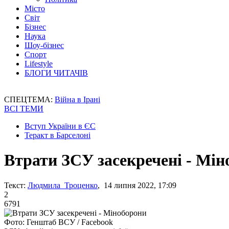
Місто
Світ
Бізнес
Наука
Шоу-бізнес
Спорт
Lifestyle
БЛОГИ ЧИТАЧІВ
СПЕЦТЕМА:
Війна в Ірані
ВСІ ТЕМИ
Вступ України в ЄС
Теракт в Барселоні
Втрати ЗСУ засекречені - Мін
Текст:
Людмила Троценко
, 14 липня 2022, 17:09
2
6791
Фото: Генштаб ВСУ / Facebook