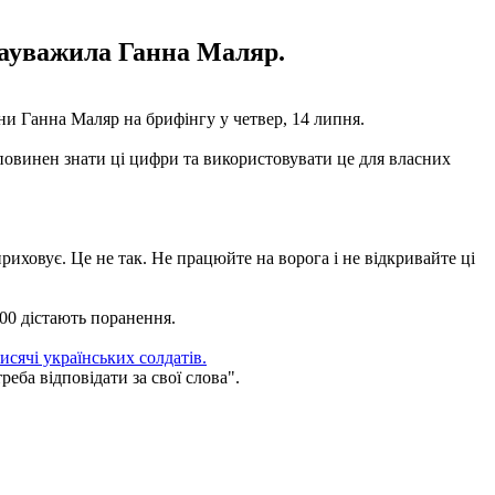
 зауважила Ганна Маляр.
ни Ганна Маляр на брифінгу у четвер, 14 липня.
 повинен знати ці цифри та використовувати це для власних
риховує. Це не так. Не працюйте на ворога і не відкривайте ці
500 дістають поранення.
исячі українських солдатів.
реба відповідати за свої слова".