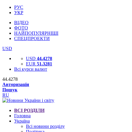
РУС
УКР
ВІДЕО
ФОТО
НАЙПОПУЛЯРНІШІ
СПЕЦПРОЕКТИ
USD
USD
44.4278
EUR
51.3281
Всі курси валют
44.4278
Авторизація
Пошук
RU
ВСІ РОЗДІЛИ
Головна
Україна
Всі новини розділу
Політика