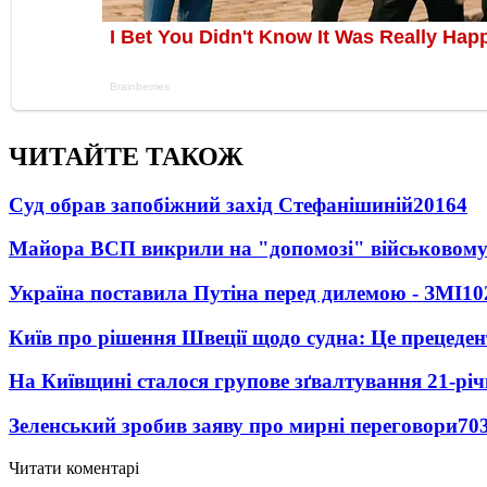
ЧИТАЙТЕ ТАКОЖ
Суд обрав запобіжний захід Стефанішиній
20164
Майора ВСП викрили на "допомозі" військовому
Україна поставила Путіна перед дилемою - ЗМІ
10
Київ про рішення Швеції щодо судна: Це прецеден
На Київщині сталося групове зґвалтування 21-річ
Зеленський зробив заяву про мирні переговори
70
Читати коментарі