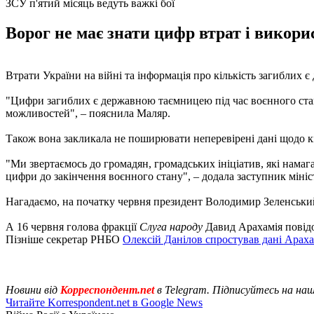
ЗСУ п'ятий місяць ведуть важкі бої
Ворог не має знати цифр втрат і викор
Втрати України на війні та інформація про кількість загиблих 
"Цифри загиблих є державною таємницею під час воєнного стану
можливостей", – пояснила Маляр.
Також вона закликала не поширювати неперевірені дані щодо кі
"Ми звертаємось до громадян, громадських ініціатив, які намаг
цифри до закінчення воєнного стану", – додала заступник мініс
Нагадаємо, на початку червня президент Володимир Зеленськи
А 16 червня голова фракції
Слуга народу
Давид Арахамія повід
Пізніше секретар РНБО
Олексій Данілов спростував дані Араха
Новини від
Корреспондент.net
в Telegram. Підписуйтесь на на
Читайте Korrespondent.net в Google News