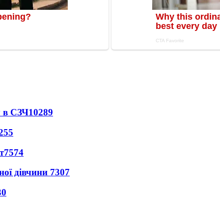
 в СЗЧ
10289
255
т
7574
ної дівчини
7307
30