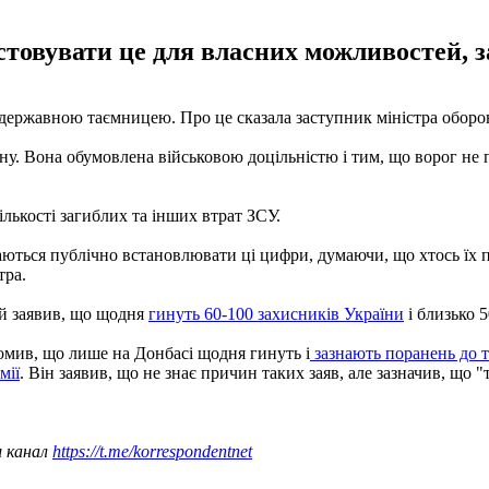
истовувати це для власних можливостей,
є державною таємницею. Про це сказала заступник міністра оборо
. Вона обумовлена ​​військовою доцільністю і тим, що ворог не
лькості загиблих та інших втрат ЗСУ.
аються публічно встановлювати ці цифри, думаючи, що хтось їх п
тра.
й заявив, що щодня
гинуть 60-100 захисників України
і близько 
омив, що лише на Донбасі щодня гинуть і
зазнають поранень до т
мії
. Він заявив, що не знає причин таких заяв, але зазначив, що "т
ш канал
https://t.me/korrespondentnet