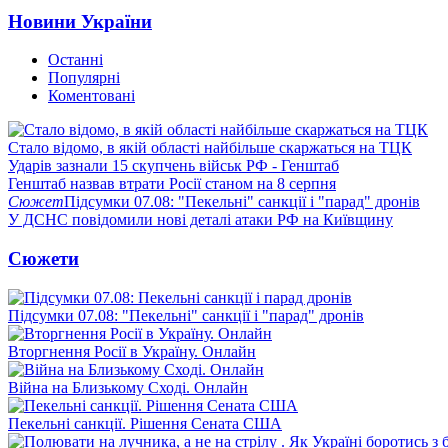
Новини України
Останні
Популярні
Коментовані
Стало відомо, в якій області найбільше скаржаться на ТЦК
Ударів зазнали 15 скупчень військ РФ - Генштаб
Генштаб назвав втрати Росії станом на 8 серпня
Сюжет
Підсумки 07.08: "Пекельні" санкції і "парад" дронів
У ДСНС повідомили нові деталі атаки РФ на Київщину
Сюжети
Підсумки 07.08: "Пекельні" санкції і "парад" дронів
Вторгнення Росії в Україну. Онлайн
Війна на Близькому Сході. Онлайн
Пекельні санкції. Рішення Сената США