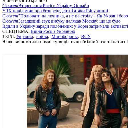
Війна Росії з Україною
Сюжет
Вторгнення Росії в Україну. Онлайн
УЧХ повідомив про безпрецедентні атаки РФ у липні
Сюжет
"Полювати на лучника, а не на стрілу". Як Україні бор
Сюжет
Загадковий звук вибуху налякав Москву: що це було
Їздили в Україну заради полонених: у Кореї затримали активіст
СПЕЦТЕМА:
Війна Росії з Україною
ТЕГИ:
Украина
,
война
,
Минобороны
,
ВСУ
Якщо ви помітили помилку, виділіть необхідний текст і натисніт