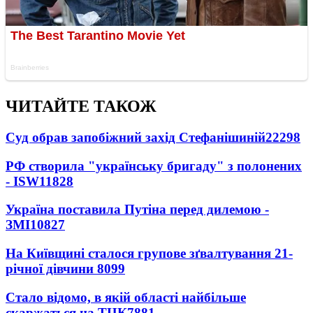
ЧИТАЙТЕ ТАКОЖ
Суд обрав запобіжний захід Стефанішиній
22298
РФ створила "українську бригаду" з полонених
- ISW
11828
Україна поставила Путіна перед дилемою -
ЗМІ
10827
На Київщині сталося групове зґвалтування 21-
річної дівчини
8099
Стало відомо, в якій області найбільше
скаржаться на ТЦК
7881