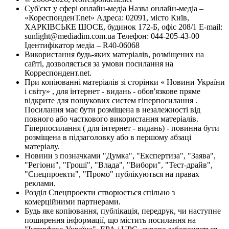
Суб'єкт у сфері онлайн-медіа Назва онлайн-медіа –
«КореспонденТ.net» Адреса: 02091, місто Київ,
ХАРКІВСЬКЕ ШОСЕ, будинок 172-Б, офіс 208/1 E-mail:
sunlight@mediadim.com.ua
Телефон: 044-205-43-00
Ідентифікатор медіа – R40-06068
Використання будь-яких матеріалів, розміщених на
сайті, дозволяється за умови посилання на
Корреспондент.net.
При копіюванні матеріалів зі сторінки « Новини України
і світу» , для інтернет - видань - обов'язкове пряме
відкрите для пошукових систем гіперпосилання .
Посилання має бути розміщена в незалежності від
повного або часткового використання матеріалів.
Гіперпосилання ( для інтернет - видань) - повинна бути
розміщена в підзаголовку або в першому абзаці
матеріалу.
Новини з позначками "Думка", "Експертиза", "Заява",
"Регіони", "Гроші", "Влада", "Вибори", "Тест-драйв",
"Спецпроекти", "Промо" публікуються на правах
реклами.
Розділ Спецпроекти створюється спільно з
комерційними партнерами.
Будь яке копіювання, публікація, передрук, чи наступне
поширення інформації, що містить посилання на