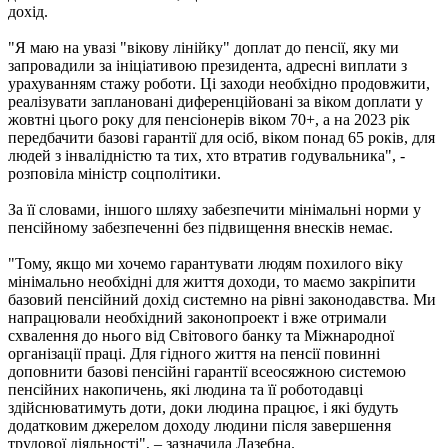
дохід.
"Я маю на увазі "вікову лінійку" доплат до пенсії, яку ми
запровадили за ініціативою президента, адресні виплати з
урахуванням стажу роботи. Ці заходи необхідно продовжити,
реалізувати заплановані диференційовані за віком доплати у
жовтні цього року для пенсіонерів віком 70+, а на 2023 рік
передбачити базові гарантії для осіб, віком понад 65 років, для
людей з інвалідністю та тих, хто втратив годувальника", -
розповіла міністр соцполітики.
За її словами, іншого шляху забезпечити мінімальні норми у
пенсійному забезпеченні без підвищення внесків немає.
"Тому, якщо ми хочемо гарантувати людям похилого віку
мінімально необхідні для життя доходи, то маємо закріпити
базовий пенсійний дохід системно на рівні законодавства. Ми
напрацювали необхідний законопроект і вже отримали
схвалення до нього від Світового банку та Міжнародної
організації праці. Для гідного життя на пенсії повинні
доповнити базові пенсійні гарантії всеосяжною системою
пенсійних накопичень, які людина та її роботодавці
здійснюватимуть доти, доки людина працює, і які будуть
додатковим джерелом доходу людини після завершення
трудової діяльності", – зазначила Лазебна.