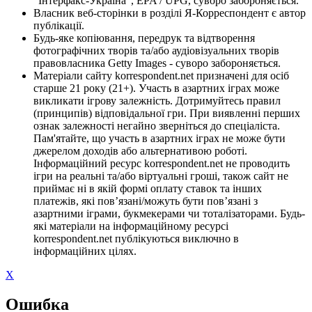
"Інтерфакс-Україна", EPA / UPG, суворо забороняється.
Власник веб-сторінки в розділі Я-Корреспондент є автор
публікації.
Будь-яке копіювання, передрук та відтворення
фотографічних творів та/або аудіовізуальних творів
правовласника Getty Images - суворо забороняється.
Матеріали сайту korrespondent.net призначені для осіб
старше 21 року (21+). Участь в азартних іграх може
викликати ігрову залежність. Дотримуйтесь правил
(принципів) відповідальної гри. При виявленні перших
ознак залежності негайно зверніться до спеціаліста.
Пам'ятайте, що участь в азартних іграх не може бути
джерелом доходів або альтернативою роботі.
Інформаційний ресурс korrespondent.net не проводить
ігри на реальні та/або віртуальні гроші, також сайт не
приймає ні в якій формі оплату ставок та інших
платежів, які пов’язані/можуть бути пов’язані з
азартними іграми, букмекерами чи тоталізаторами. Будь-
які матеріали на інформаційному ресурсі
korrespondent.net публікуються виключно в
інформаційних цілях.
X
Ошибка