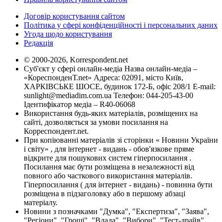
Договір користування сайтом
Політика у сфері конфіденційності і персональних даних
Угода щодо користування
Редакція
© 2000-2026, Korrespondent.net
Суб'єкт у сфері онлайн-медіа Назва онлайн-медіа –
«КореспонденТ.net» Адреса: 02091, місто Київ,
ХАРКІВСЬКЕ ШОСЕ, будинок 172-Б, офіс 208/1 E-mail:
sunlight@mediadim.com.ua
Телефон: 044-205-43-00
Ідентифікатор медіа – R40-06068
Використання будь-яких матеріалів, розміщених на
сайті, дозволяється за умови посилання на
Корреспондент.net.
При копіюванні матеріалів зі сторінки « Новини України
і світу» , для інтернет - видань - обов'язкове пряме
відкрите для пошукових систем гіперпосилання .
Посилання має бути розміщена в незалежності від
повного або часткового використання матеріалів.
Гіперпосилання ( для інтернет - видань) - повинна бути
розміщена в підзаголовку або в першому абзаці
матеріалу.
Новини з позначками "Думка", "Експертиза", "Заява",
"Регіони", "Гроші", "Влада", "Вибори", "Тест-драйв",