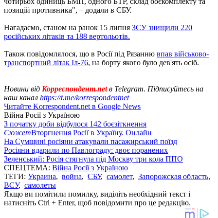
чотирьох одиниць БМП, одного БТР, склад боєкомплекту та
позицій противника", – додали в СБУ.
Нагадаємо, станом на ранок 15 липня
ЗСУ знищили 220
російських літаків та 188 вертольотів.
Також повідомлялося, що в Росії під Рязанню
впав військово-
транспортний літак Іл-76
, на борту якого було дев'ять осіб.
Новини від
Корреспондент.net
в Telegram. Підписуйтесь на
наш канал
https://t.me/korrespondentnet
Читайте Korrespondent.net в Google News
Війна Росії з Україною
З початку доби відбулося 142 боєзіткнення
Сюжет
Вторгнення Росії в Україну. Онлайн
На Сумщині росіяни атакували пасажирський поїзд
Росіяни вдарили по Павлограду: двоє поранених
Зеленський: Росія стягнула під Москву три кола ППО
СПЕЦТЕМА:
Війна Росії з Україною
ТЕГИ:
Украина
,
война
,
СБУ
,
самолет
,
Запорожская область
,
ВСУ
,
самолеты
Якщо ви помітили помилку, виділіть необхідний текст і
натисніть Ctrl + Enter, щоб повідомити про це редакцію.