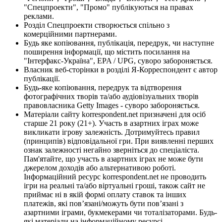
"Спецпроекти", "Промо" публікуються на правах
реклами.
Розділ Спецпроекти створюється спільно з
комерційними партнерами.
Будь яке копіювання, публікація, передрук, чи наступне
поширення інформації, що містить посилання на
"Інтерфакс-Україна", EPA / UPG, суворо забороняється.
Власник веб-сторінки в розділі Я-Корреспондент є автор
публікації.
Будь-яке копіювання, передрук та відтворення
фотографічних творів та/або аудіовізуальних творів
правовласника Getty Images - суворо забороняється.
Матеріали сайту korrespondent.net призначені для осіб
старше 21 року (21+). Участь в азартних іграх може
викликати ігрову залежність. Дотримуйтесь правил
(принципів) відповідальної гри. При виявленні перших
ознак залежності негайно зверніться до спеціаліста.
Пам'ятайте, що участь в азартних іграх не може бути
джерелом доходів або альтернативою роботі.
Інформаційний ресурс korrespondent.net не проводить
ігри на реальні та/або віртуальні гроші, також сайт не
приймає ні в якій формі оплату ставок та інших
платежів, які пов’язані/можуть бути пов’язані з
азартними іграми, букмекерами чи тоталізаторами. Будь-
які матеріали на інформаційному ресурсі