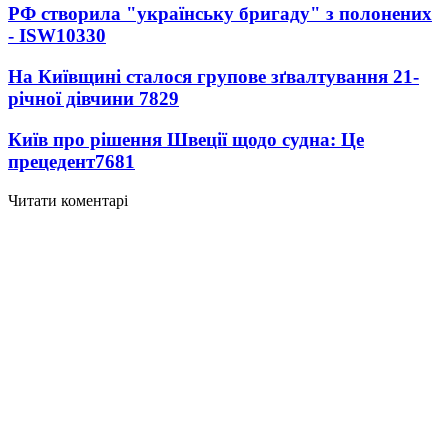
РФ створила "українську бригаду" з полонених
- ISW
10330
На Київщині сталося групове зґвалтування 21-
річної дівчини
7829
Київ про рішення Швеції щодо судна: Це
прецедент
7681
Читати коментарі