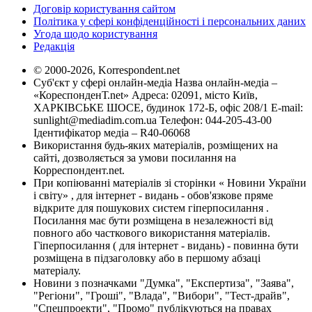
Договір користування сайтом
Політика у сфері конфіденційності і персональних даних
Угода щодо користування
Редакція
© 2000-2026, Korrespondent.net
Суб'єкт у сфері онлайн-медіа Назва онлайн-медіа –
«КореспонденТ.net» Адреса: 02091, місто Київ,
ХАРКІВСЬКЕ ШОСЕ, будинок 172-Б, офіс 208/1 E-mail:
sunlight@mediadim.com.ua
Телефон: 044-205-43-00
Ідентифікатор медіа – R40-06068
Використання будь-яких матеріалів, розміщених на
сайті, дозволяється за умови посилання на
Корреспондент.net.
При копіюванні матеріалів зі сторінки « Новини України
і світу» , для інтернет - видань - обов'язкове пряме
відкрите для пошукових систем гіперпосилання .
Посилання має бути розміщена в незалежності від
повного або часткового використання матеріалів.
Гіперпосилання ( для інтернет - видань) - повинна бути
розміщена в підзаголовку або в першому абзаці
матеріалу.
Новини з позначками "Думка", "Експертиза", "Заява",
"Регіони", "Гроші", "Влада", "Вибори", "Тест-драйв",
"Спецпроекти", "Промо" публікуються на правах