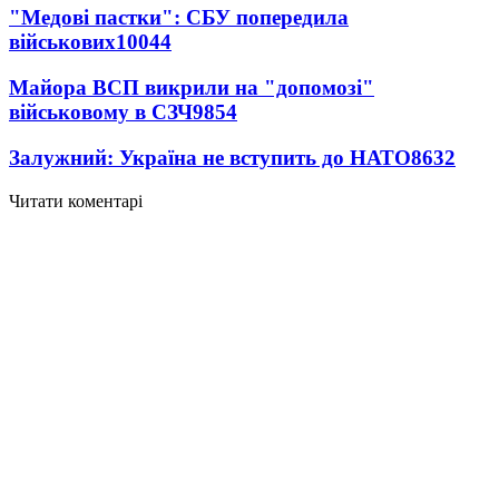
"Медові пастки": СБУ попередила
військових
10044
Майора ВСП викрили на "допомозі"
військовому в СЗЧ
9854
Залужний: Україна не вступить до НАТО
8632
Читати коментарі