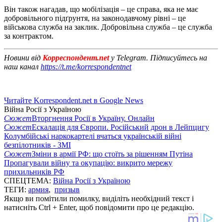
Він також нагадав, що мобілізація – це справа, яка не має
добровільного підґрунтя, на законодавчому рівні – це
військова служба на заклик. Добровільна служба – це служба
за контрактом.
Новини від
Корреспондент.net
у Telegram. Підписуйтесь на
наш канал
https://t.me/korrespondentnet
Читайте Korrespondent.net в Google News
Війна Росії з Україною
Сюжет
Вторгнення Росії в Україну. Онлайн
Сюжет
Ескалація для Європи. Російський дрон в Лейпцигу
Колумбійські наркокартелі вчаться українській війні
безпілотників - ЗМІ
Сюжет
Зміни в армії РФ: що стоїть за рішенням Путіна
Пропагували війну та окупацію: викрито мережу
прихильників РФ
СПЕЦТЕМА:
Війна Росії з Україною
ТЕГИ:
армия
,
призыв
Якщо ви помітили помилку, виділіть необхідний текст і
натисніть Ctrl + Enter, щоб повідомити про це редакцію.