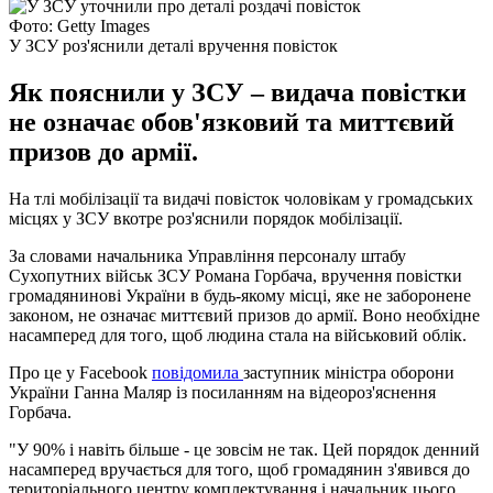
Фото: Getty Images
У ЗСУ роз'яснили деталі вручення повісток
Як пояснили у ЗСУ – видача повістки
не означає обов'язковий та миттєвий
призов до армії.
На тлі мобілізації та видачі повісток чоловікам у громадських
місцях у ЗСУ вкотре роз'яснили порядок мобілізації.
За словами начальника Управління персоналу штабу
Сухопутних військ ЗСУ Романа Горбача, вручення повістки
громадянинові України в будь-якому місці, яке не заборонене
законом, не означає миттєвий призов до армії. Воно необхідне
насамперед для того, щоб людина стала на військовий облік.
Про це у Facebook
повідомила
заступник міністра оборони
України Ганна Маляр із посиланням на відеороз'яснення
Горбача.
"У 90% і навіть більше - це зовсім не так. Цей порядок денний
насамперед вручається для того, щоб громадянин з'явився до
територіального центру комплектування і начальник цього