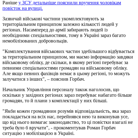
Раніше
у ЗСУ детальніше пояснили вручення чоловікам
повісток на вулиці.
Зазвичай військові частини укомплектовують за
територіальним принципом залежно кількості людей у ​​
регіонах. Насамперед до армії забирають людей із
необхідними спеціальностями, тому в Україні зараз багато
немобілізованих добровольців.
"Комплектування військових частин здебільшого відбувається
за територіальним принципом, ми маємо інформацію завдяки
військовому обліку, де скільки, в якому регіоні перебуває за
певними спеціальностями громадян на військовому обліку.
Але якщо певних фахівців немає в цьому регіоні, то можуть
залучатися з інших", – пояснив Горбач.
Начальник Управління персоналу також наголосив, що
оскільки у західних регіонах зараз перебуває набагато більше
громадян, то й плани з комплектації у них більші.
"Якби кожен громадянин розумів відповідальність, яка зараз
покладається на всіх нас, перейнявся нею та виконував усе,
що від нього вимагає законодавство, то ці повістки взагалі не
треба було б вручати", - прокоментував Роман Горбач
ситуацію з мобілізацією в Україні.