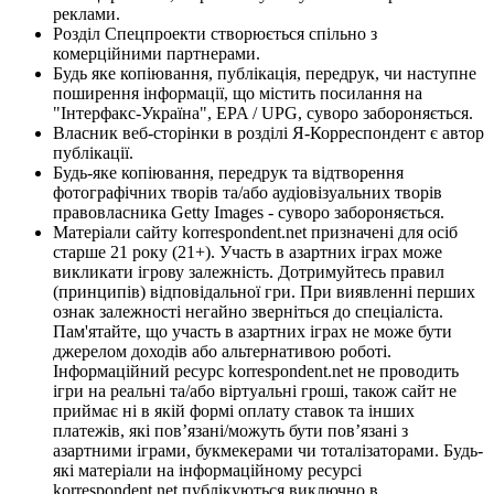
реклами.
Розділ Спецпроекти створюється спільно з
комерційними партнерами.
Будь яке копіювання, публікація, передрук, чи наступне
поширення інформації, що містить посилання на
"Інтерфакс-Україна", EPA / UPG, суворо забороняється.
Власник веб-сторінки в розділі Я-Корреспондент є автор
публікації.
Будь-яке копіювання, передрук та відтворення
фотографічних творів та/або аудіовізуальних творів
правовласника Getty Images - суворо забороняється.
Матеріали сайту korrespondent.net призначені для осіб
старше 21 року (21+). Участь в азартних іграх може
викликати ігрову залежність. Дотримуйтесь правил
(принципів) відповідальної гри. При виявленні перших
ознак залежності негайно зверніться до спеціаліста.
Пам'ятайте, що участь в азартних іграх не може бути
джерелом доходів або альтернативою роботі.
Інформаційний ресурс korrespondent.net не проводить
ігри на реальні та/або віртуальні гроші, також сайт не
приймає ні в якій формі оплату ставок та інших
платежів, які пов’язані/можуть бути пов’язані з
азартними іграми, букмекерами чи тоталізаторами. Будь-
які матеріали на інформаційному ресурсі
korrespondent.net публікуються виключно в