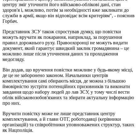
центру зміг уточнити його військово-облікові дані, стан
здоров'я і, можливо, потім за необхідності вже закликати до
служби в армії, якщо він відповідає всім критеріям", - пояснив
Горбач.
Представник ЗСУ також спростував думку, що повістки
можуть вручати як покарання, наприклад, за порушення
правил дорожнього руху. Правоохоронці не можуть видати
документ, який гарантує швидкий заклик громадянина – це
можливо лише після уточнення даних та проходження
медогляду.
Він додав, що вручення повістки можливе у будь-якому місці,
де це не заборонено законом. Начальники центрів
комплектування самі обирають місця, де можна з більшою
ймовірністю зустріти потенційних призовників та виконати
завдання щодо набору людей до лав ЗСУ, у тому числі вести
облік військовозобов'язаних та збирати актуальну інформацію
про них.
Вручити повістку може не лише представник центру
комплектування, а й глави ОТГ, роботодавці (керівники
організацій) та співробітники уповноважених структур, таких
як Нацполіція.