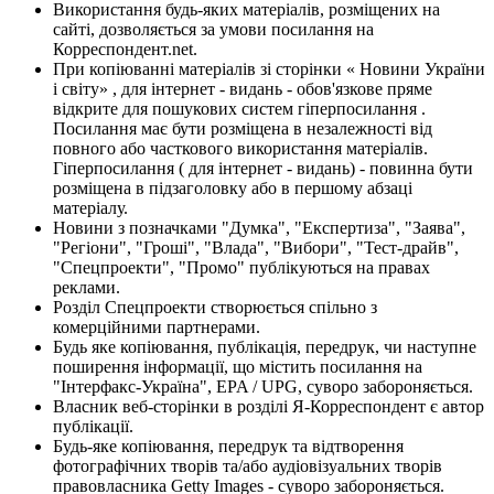
Використання будь-яких матеріалів, розміщених на
сайті, дозволяється за умови посилання на
Корреспондент.net.
При копіюванні матеріалів зі сторінки « Новини України
і світу» , для інтернет - видань - обов'язкове пряме
відкрите для пошукових систем гіперпосилання .
Посилання має бути розміщена в незалежності від
повного або часткового використання матеріалів.
Гіперпосилання ( для інтернет - видань) - повинна бути
розміщена в підзаголовку або в першому абзаці
матеріалу.
Новини з позначками "Думка", "Експертиза", "Заява",
"Регіони", "Гроші", "Влада", "Вибори", "Тест-драйв",
"Спецпроекти", "Промо" публікуються на правах
реклами.
Розділ Спецпроекти створюється спільно з
комерційними партнерами.
Будь яке копіювання, публікація, передрук, чи наступне
поширення інформації, що містить посилання на
"Інтерфакс-Україна", EPA / UPG, суворо забороняється.
Власник веб-сторінки в розділі Я-Корреспондент є автор
публікації.
Будь-яке копіювання, передрук та відтворення
фотографічних творів та/або аудіовізуальних творів
правовласника Getty Images - суворо забороняється.