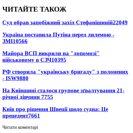
ЧИТАЙТЕ ТАКОЖ
Суд обрав запобіжний захід Стефанішиній
22049
Україна поставила Путіна перед дилемою -
ЗМІ
10566
Майора ВСП викрили на "допомозі"
військовому в СЗЧ
10395
РФ створила "українську бригаду" з полонених
- ISW
9880
На Київщині сталося групове зґвалтування 21-
річної дівчини
7755
Київ про рішення Швеції щодо судна: Це
прецедент
7661
Читати коментарі