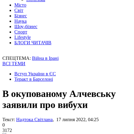
Місто
Світ
Бізнес
Наука
Шоу-бізнес
Спорт
Lifestyle
БЛОГИ ЧИТАЧІВ
СПЕЦТЕМА:
Війна в Ірані
ВСІ ТЕМИ
Вступ України в ЄС
Теракт в Барселоні
В окупованому Алчевську
заявили про вибухи
Текст:
Надтока Світлана
, 17 липня 2022, 04:25
0
3172