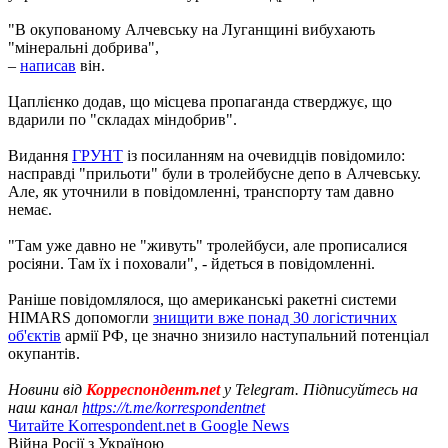
"В окупованому Алчевську на Луганщині вибухають
"мінеральні добрива",
–
написав
він.
Цаплієнко додав, що місцева пропаганда стверджує, що
вдарили по "складах міндобрив".
Видання
ГРУНТ
із посиланням на очевидців повідомило:
насправді "прильоти" були в тролейбусне депо в Алчевську.
Але, як уточнили в повідомленні, транспорту там давно
немає.
"Там уже давно не "живуть" тролейбуси, але прописалися
росіяни. Там їх і поховали", - йдеться в повідомленні.
Раніше повідомлялося, що американські ракетні системи
HIMARS допомогли
знищити вже понад 30 логістичних
об'єктів
армії РФ, це значно знизило наступальний потенціал
окупантів.
Новини від
Корреспондент.net
у Telegram. Підписуйтесь на
наш канал
https://t.me/korrespondentnet
Читайте Korrespondent.net в Google News
Війна Росії з Україною