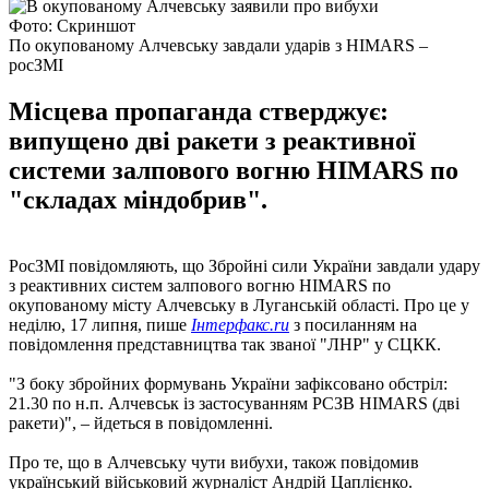
Фото: Скриншот
По окупованому Алчевську завдали ударів з HIMARS –
росЗМІ
Місцева пропаганда стверджує:
випущено дві ракети з реактивної
системи залпового вогню HIMARS по
"складах міндобрив".
РосЗМІ повідомляють, що Збройні сили України завдали удару
з реактивних систем залпового вогню HIMARS по
окупованому місту Алчевську в Луганській області. Про це у
неділю, 17 липня, пише
Інтерфакс.ru
з посиланням на
повідомлення представництва так званої "ЛНР" у СЦКК.
"З боку збройних формувань України зафіксовано обстріл:
21.30 по н.п. Алчевськ із застосуванням РСЗВ HIMARS (дві
ракети)", – йдеться в повідомленні.
Про те, що в Алчевську чути вибухи, також повідомив
український військовий журналіст Андрій Цаплієнко.