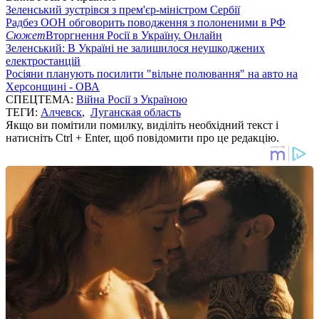
Зеленський зустрівся з прем'єр-міністром Сербії
Радбез ООН обговорить поводження з полоненими в РФ
Сюжет
Вторгнення Росії в Україну. Онлайн
Зеленський: В Україні не залишилося неушкоджених
електростанцій
Росіяни планують посилити "вільне полювання" на авто на
Херсонщині - ОВА
СПЕЦТЕМА:
Війна Росії з Україною
ТЕГИ:
Алчевск
,
Луганская область
Якщо ви помітили помилку, виділіть необхідний текст і
натисніть Ctrl + Enter, щоб повідомити про це редакцію.