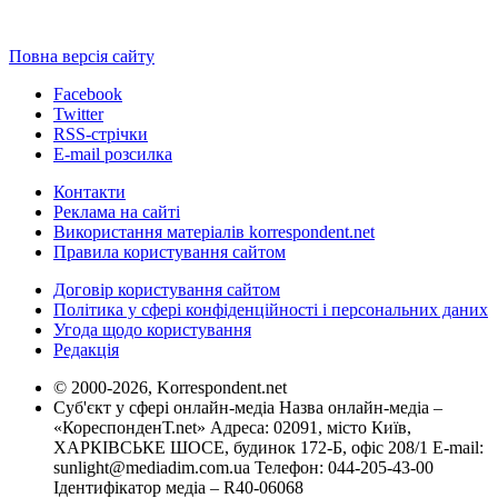
Повна версія сайту
Facebook
Twitter
RSS-стрічки
E-mail розсилка
Контакти
Реклама на сайті
Використання матеріалів korrespondent.net
Правила користування сайтом
Договір користування сайтом
Політика у сфері конфіденційності і персональних даних
Угода щодо користування
Редакція
© 2000-2026, Korrespondent.net
Суб'єкт у сфері онлайн-медіа Назва онлайн-медіа –
«КореспонденТ.net» Адреса: 02091, місто Київ,
ХАРКІВСЬКЕ ШОСЕ, будинок 172-Б, офіс 208/1 E-mail:
sunlight@mediadim.com.ua
Телефон: 044-205-43-00
Ідентифікатор медіа – R40-06068