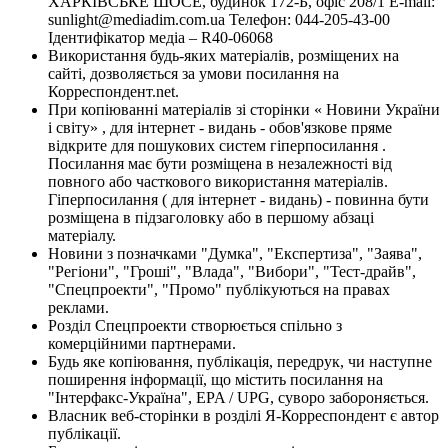
ХАРКІВСЬКЕ ШОСЕ, будинок 172-Б, офіс 208/1 E-mail:
sunlight@mediadim.com.ua
Телефон: 044-205-43-00
Ідентифікатор медіа – R40-06068
Використання будь-яких матеріалів, розміщених на
сайті, дозволяється за умови посилання на
Корреспондент.net.
При копіюванні матеріалів зі сторінки « Новини України
і світу» , для інтернет - видань - обов'язкове пряме
відкрите для пошукових систем гіперпосилання .
Посилання має бути розміщена в незалежності від
повного або часткового використання матеріалів.
Гіперпосилання ( для інтернет - видань) - повинна бути
розміщена в підзаголовку або в першому абзаці
матеріалу.
Новини з позначками "Думка", "Експертиза", "Заява",
"Регіони", "Гроші", "Влада", "Вибори", "Тест-драйв",
"Спецпроекти", "Промо" публікуються на правах
реклами.
Розділ Спецпроекти створюється спільно з
комерційними партнерами.
Будь яке копіювання, публікація, передрук, чи наступне
поширення інформації, що містить посилання на
"Інтерфакс-Україна", EPA / UPG, суворо забороняється.
Власник веб-сторінки в розділі Я-Корреспондент є автор
публікації.