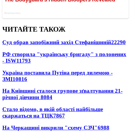
ЧИТАЙТЕ ТАКОЖ
Суд обрав запобіжний захід Стефанішиній
22290
РФ створила "українську бригаду" з полонених
- ISW
11793
Україна поставила Путіна перед дилемою -
ЗМІ
10816
На Київщині сталося групове зґвалтування 21-
річної дівчини
8084
Стало відомо, в якій області найбільше
скаржаться на ТЦК
7867
На Черкащині викрили "схему СЗЧ"
6988