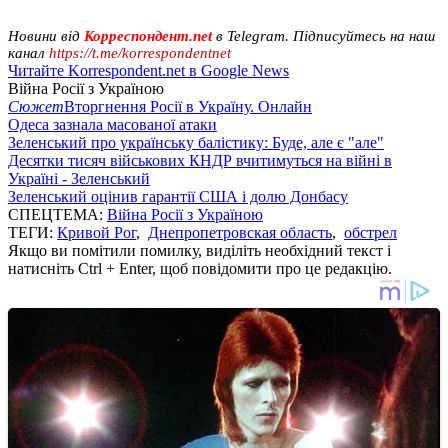
Новини від
Корреспондент.net
в Telegram. Підписуйтесь на наш
канал
https://t.me/korrespondentnet
Читайте Korrespondent.net в Google News
Війна Росії з Україною
Сюжет
Вторгнення Росії в Україну. Онлайн
Одеса зазнала масованої атаки
Зеленський про українську балістику: Буде, але є "але"
Десятки тисяч військових КНДР вчитимуться на війні в
Україні - Зеленський
Зеленський оцінив гарантії США і долю Донбасу
СПЕЦТЕМА:
Війна Росії з Україною
ТЕГИ:
Кривой Рог
,
Днепропетровская область
,
обстрел
Якщо ви помітили помилку, виділіть необхідний текст і
натисніть Ctrl + Enter, щоб повідомити про це редакцію.