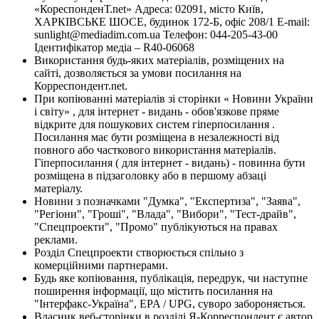
«КореспонденТ.net» Адреса: 02091, місто Київ,
ХАРКІВСЬКЕ ШОСЕ, будинок 172-Б, офіс 208/1 E-mail:
sunlight@mediadim.com.ua
Телефон: 044-205-43-00
Ідентифікатор медіа – R40-06068
Використання будь-яких матеріалів, розміщених на
сайті, дозволяється за умови посилання на
Корреспондент.net.
При копіюванні матеріалів зі сторінки « Новини України
і світу» , для інтернет - видань - обов'язкове пряме
відкрите для пошукових систем гіперпосилання .
Посилання має бути розміщена в незалежності від
повного або часткового використання матеріалів.
Гіперпосилання ( для інтернет - видань) - повинна бути
розміщена в підзаголовку або в першому абзаці
матеріалу.
Новини з позначками "Думка", "Експертиза", "Заява",
"Регіони", "Гроші", "Влада", "Вибори", "Тест-драйв",
"Спецпроекти", "Промо" публікуються на правах
реклами.
Розділ Спецпроекти створюється спільно з
комерційними партнерами.
Будь яке копіювання, публікація, передрук, чи наступне
поширення інформації, що містить посилання на
"Інтерфакс-Україна", EPA / UPG, суворо забороняється.
Власник веб-сторінки в розділі Я-Корреспондент є автор