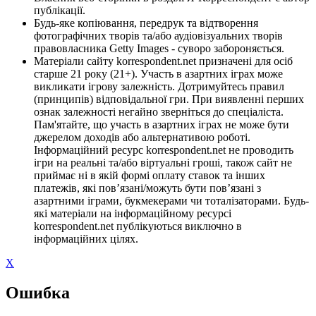
публікації.
Будь-яке копіювання, передрук та відтворення
фотографічних творів та/або аудіовізуальних творів
правовласника Getty Images - суворо забороняється.
Матеріали сайту korrespondent.net призначені для осіб
старше 21 року (21+). Участь в азартних іграх може
викликати ігрову залежність. Дотримуйтесь правил
(принципів) відповідальної гри. При виявленні перших
ознак залежності негайно зверніться до спеціаліста.
Пам'ятайте, що участь в азартних іграх не може бути
джерелом доходів або альтернативою роботі.
Інформаційний ресурс korrespondent.net не проводить
ігри на реальні та/або віртуальні гроші, також сайт не
приймає ні в якій формі оплату ставок та інших
платежів, які пов’язані/можуть бути пов’язані з
азартними іграми, букмекерами чи тоталізаторами. Будь-
які матеріали на інформаційному ресурсі
korrespondent.net публікуються виключно в
інформаційних цілях.
X
Ошибка