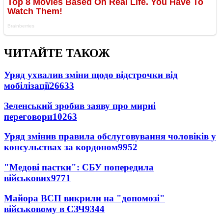
ЧИТАЙТЕ ТАКОЖ
Уряд ухвалив зміни щодо відстрочки від
мобілізації
26633
Зеленський зробив заяву про мирні
переговори
10263
Уряд змінив правила обслуговування чоловіків у
консульствах за кордоном
9952
"Медові пастки": СБУ попередила
військових
9771
Майора ВСП викрили на "допомозі"
військовому в СЗЧ
9344