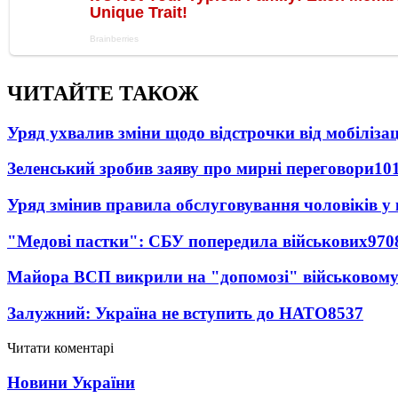
ЧИТАЙТЕ ТАКОЖ
Уряд ухвалив зміни щодо відстрочки від мобілізац
Зеленський зробив заяву про мирні переговори
10
Уряд змінив правила обслуговування чоловіків у
"Медові пастки": СБУ попередила військових
970
Майора ВСП викрили на "допомозі" військовому
Залужний: Україна не вступить до НАТО
8537
Читати коментарі
Новини України