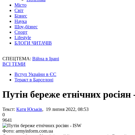
Місто
Світ
Бізнес
Наука
Шоу-бізнес
Спорт
Lifestyle
БЛОГИ ЧИТАЧІВ
СПЕЦТЕМА:
Війна в Ірані
ВСІ ТЕМИ
Вступ України в ЄС
Теракт в Барселоні
Путін береже етнічних росіян 
Текст:
Катя Юськів
, 19 липня 2022, 08:53
0
9641
Фото: armyinform.com.ua