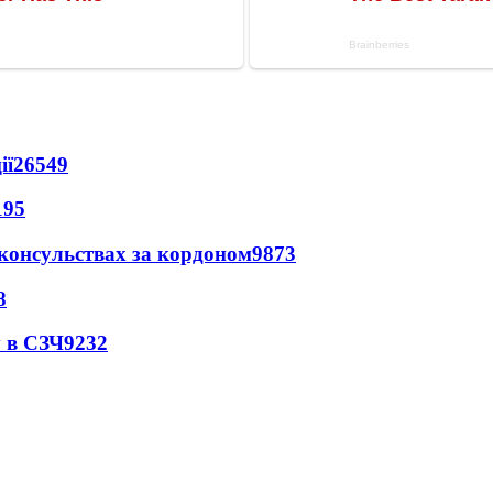
ії
26549
195
 консульствах за кордоном
9873
8
 в СЗЧ
9232