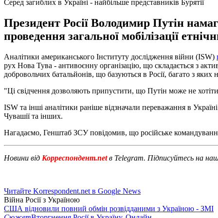
Серед загиблих в Україні - найбільше представників Бурятії
Президент Росії Володимир Путін намаг
проведення загальної мобілізації етнічн
Аналітики американського Інституту дослідження війни (ISW)
рух Нова Тува - антивоєнну організацію, що складається з акти
добровольчих батальйонів, що базуються в Росії, багато з яких 
"Ці свідчення дозволяють припустити, що Путін може не хотіти 
ISW та інші аналітики раніше відзначали переважання в Україні 
Чувашії та інших.
Нагадаємо, Генштаб ЗСУ повідомив, що російське командуван
Новини від
Корреспондент.net
в Telegram. Підписуйтесь на на
Читайте Korrespondent.net в Google News
Війна Росії з Україною
США відновили повний обмін розвідданими з Україною - ЗМІ
Сюжет
Вторгнення Росії в Україну. Онлайн