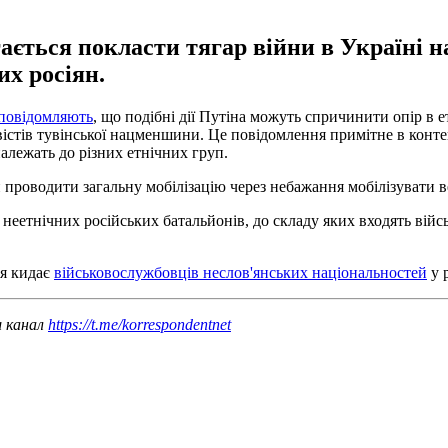
ається покласти тягар війни в Україні 
их росіян.
повідомляють
, що подібні дії Путіна можуть спричинити опір в е
вістів тувінської нацменшини. Це повідомлення примітне в конте
належать до різних етнічних груп.
проводити загальну мобілізацію через небажання мобілізувати вел
неетнічних російських батальйонів, до складу яких входять війсь
ня кидає
військовослужбовців неслов'янських національностей
у 
ш канал
https://t.me/korrespondentnet