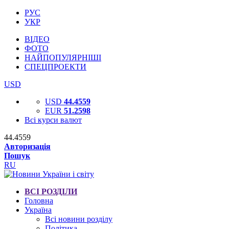
РУС
УКР
ВІДЕО
ФОТО
НАЙПОПУЛЯРНІШІ
СПЕЦПРОЕКТИ
USD
USD
44.4559
EUR
51.2598
Всі курси валют
44.4559
Авторизація
Пошук
RU
ВСІ РОЗДІЛИ
Головна
Україна
Всі новини розділу
Політика