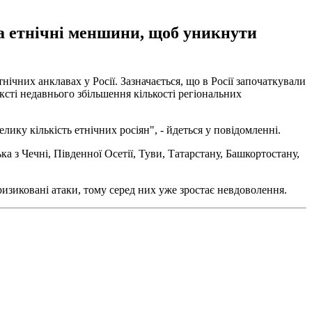
на етнічні меншини, щоб уникнути
тнічних анклавах у Росії. Зазначається, що в Росії започаткували
ксті недавнього збільшення кількості регіональних
ику кількість етнічних росіян", - йдеться у повідомленні.
ка з Чечні, Південної Осетії, Туви, Татарстану, Башкортостану,
ризиковані атаки, тому серед них уже зростає невдоволення.