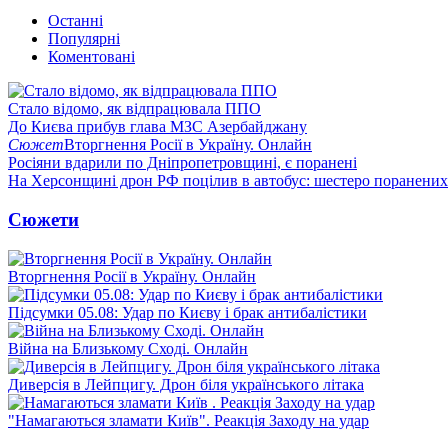
Останні
Популярні
Коментовані
Стало відомо, як відпрацювала ППО
До Києва прибув глава МЗС Азербайджану
Сюжет
Вторгнення Росії в Україну. Онлайн
Росіяни вдарили по Дніпропетровщині, є поранені
На Херсонщині дрон РФ поцілив в автобус: шестеро поранених
Сюжети
Вторгнення Росії в Україну. Онлайн
Підсумки 05.08: Удар по Києву і брак антибалістики
Війна на Близькому Сході. Онлайн
Диверсія в Лейпцигу. Дрон біля українського літака
"Намагаються зламати Київ". Реакція Заходу на удар