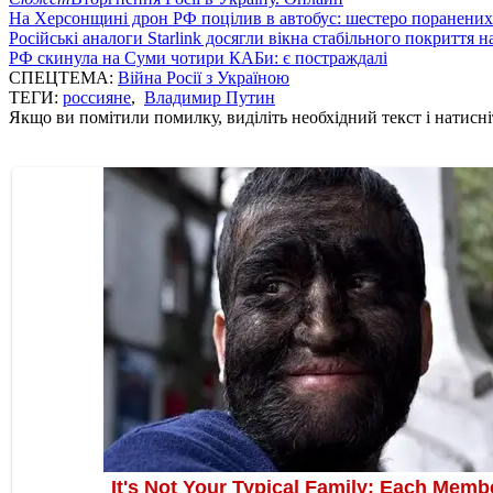
На Херсонщині дрон РФ поцілив в автобус: шестеро поранених
Російські аналоги Starlink досягли вікна стабільного покриття 
РФ скинула на Суми чотири КАБи: є постраждалі
СПЕЦТЕМА:
Війна Росії з Україною
ТЕГИ:
россияне
,
Владимир Путин
Якщо ви помітили помилку, виділіть необхідний текст і натисніт