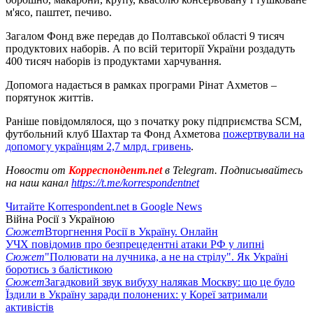
м'ясо, паштет, печиво.
Загалом Фонд вже передав до Полтавської області 9 тисяч
продуктових наборів. А по всій території України роздадуть
400 тисяч наборів із продуктами харчування.
Допомога надається в рамках програми Рінат Ахметов –
порятунок життів.
Раніше повідомлялося, що з початку року підприємства SCM,
футбольний клуб Шахтар та Фонд Ахметова
пожертвували на
допомогу українцям 2,7 млрд. гривень
.
Новости от
Корреспондент.net
в Telegram. Подписывайтесь
на наш канал
https://t.me/korrespondentnet
Читайте Korrespondent.net в Google News
Війна Росії з Україною
Сюжет
Вторгнення Росії в Україну. Онлайн
УЧХ повідомив про безпрецедентні атаки РФ у липні
Сюжет
"Полювати на лучника, а не на стрілу". Як Україні
боротись з балістикою
Сюжет
Загадковий звук вибуху налякав Москву: що це було
Їздили в Україну заради полонених: у Кореї затримали
активістів