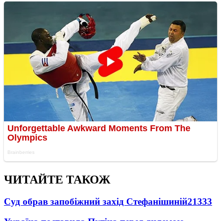
ЧИТАЙТЕ ТАКОЖ
Суд обрав запобіжний захід Стефанішиній
21333