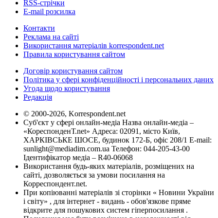
RSS-стрічки
E-mail розсилка
Контакти
Реклама на сайті
Використання матеріалів korrespondent.net
Правила користування сайтом
Договір користування сайтом
Політика у сфері конфіденційності і персональних даних
Угода щодо користування
Редакція
© 2000-2026, Korrespondent.net
Суб'єкт у сфері онлайн-медіа Назва онлайн-медіа –
«КореспонденТ.net» Адреса: 02091, місто Київ,
ХАРКІВСЬКЕ ШОСЕ, будинок 172-Б, офіс 208/1 E-mail:
sunlight@mediadim.com.ua
Телефон: 044-205-43-00
Ідентифікатор медіа – R40-06068
Використання будь-яких матеріалів, розміщених на
сайті, дозволяється за умови посилання на
Корреспондент.net.
При копіюванні матеріалів зі сторінки « Новини України
і світу» , для інтернет - видань - обов'язкове пряме
відкрите для пошукових систем гіперпосилання .