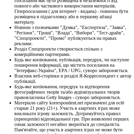
Посилання має бути розміщена в незалежності від
повного або часткового використання матеріалів.
Гіперпосилання ( для інтернет - видань) - повинна бути
розміщена в підзаголовку або в першому абзаці
матеріалу.
Новини з позначками "Думка", "Експертиза", "Заява",
"Регіони", "Гроші", "Влада", "Вибори", "Тест-драйв",
"Спецпроекти", "Промо" публікуються на правах
реклами.
Розділ Спецпроекти створюється спільно з
комерційними партнерами.
Будь яке копіювання, публікація, передрук, чи наступне
поширення інформації, що містить посилання на
"Інтерфакс-Україна", EPA / UPG, суворо забороняється.
Власник веб-сторінки в розділі Я-Корреспондент є автор
публікації.
Будь-яке копіювання, передрук та відтворення
фотографічних творів та/або аудіовізуальних творів
правовласника Getty Images - суворо забороняється.
Матеріали сайту korrespondent.net призначені для осіб
старше 21 року (21+). Участь в азартних іграх може
викликати ігрову залежність. Дотримуйтесь правил
(принципів) відповідальної гри. При виявленні перших
ознак залежності негайно зверніться до спеціаліста.
Пам'ятайте, що участь в азартних іграх не може бути