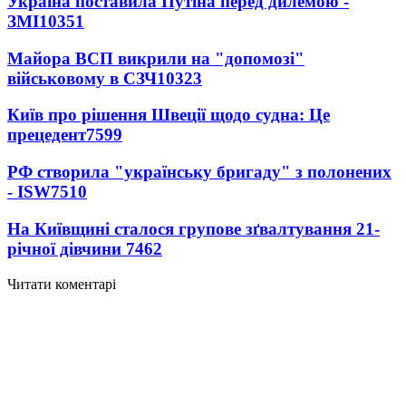
Україна поставила Путіна перед дилемою -
ЗМІ
10351
Майора ВСП викрили на "допомозі"
військовому в СЗЧ
10323
Київ про рішення Швеції щодо судна: Це
прецедент
7599
РФ створила "українську бригаду" з полонених
- ISW
7510
На Київщині сталося групове зґвалтування 21-
річної дівчини
7462
Читати коментарі