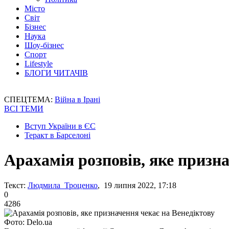
Місто
Світ
Бізнес
Наука
Шоу-бізнес
Спорт
Lifestyle
БЛОГИ ЧИТАЧІВ
СПЕЦТЕМА:
Війна в Ірані
ВСІ ТЕМИ
Вступ України в ЄС
Теракт в Барселоні
Арахамія розповів, яке призн
Текст:
Людмила Троценко
, 19 липня 2022, 17:18
0
4286
Фото: Delo.ua