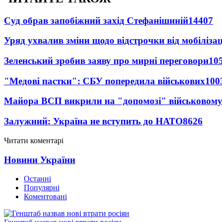
Суд обрав запобіжний захід Стефанішиній
14407
Уряд ухвалив зміни щодо відстрочки від мобілізац
Зеленський зробив заяву про мирні переговори
10
"Медові пастки": СБУ попередила військових
100
Майора ВСП викрили на "допомозі" військовому
Залужний: Україна не вступить до НАТО
8626
Читати коментарі
Новини України
Останні
Популярні
Коментовані