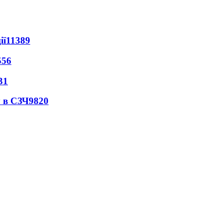
ії
11389
556
31
 в СЗЧ
9820