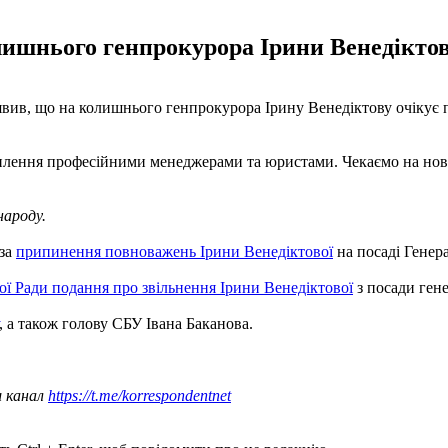
лишнього генпрокурора Ірини Венедіктово
явив, що на колишнього генпрокурора Ірину Венедіктову очікує 
посилення професійними менеджерами та юристами. Чекаємо на но
народу.
 за
припинення повноважень Ірини Венедіктової
на посаді Генер
ї Ради подання про звільнення Ірини Венедіктової
з посади ген
, а також голову СБУ Івана Баканова.
ш канал
https://t.me/korrespondentnet