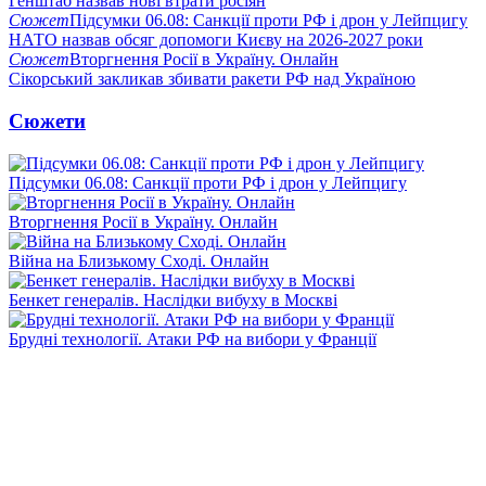
Генштаб назвав нові втрати росіян
Сюжет
Підсумки 06.08: Санкції проти РФ і дрон у Лейпцигу
НАТО назвав обсяг допомоги Києву на 2026-2027 роки
Сюжет
Вторгнення Росії в Україну. Онлайн
Сікорський закликав збивати ракети РФ над Україною
Сюжети
Підсумки 06.08: Санкції проти РФ і дрон у Лейпцигу
Вторгнення Росії в Україну. Онлайн
Війна на Близькому Сході. Онлайн
Бенкет генералів. Наслідки вибуху в Москві
Брудні технології. Атаки РФ на вибори у Франції