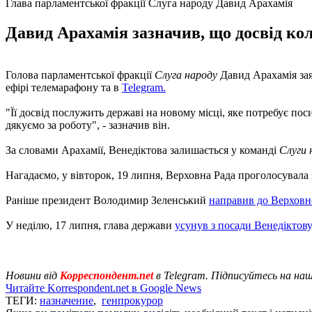
Глава парламентської фракції Слуга народу Давид Арахамія
Давид Арахамія зазначив, що досвід ко
Голова парламентської фракції
Слуга народу
Давид Арахамія за
ефірі телемарафону та в
Telegram.
"Її досвід послужить державі на новому місці, яке потребує 
дякуємо за роботу", - зазначив він.
За словами Арахамії, Венедіктова залишається у команді
Слуги 
Нагадаємо, у вівторок, 19 липня, Верховна Рада проголосувала
Раніше президент Володимир Зеленський
направив до Верховно
У неділю, 17 липня, глава держави
усунув з посади Венедіктову
Новини від
Корреспондент.net
в Telegram. Підписуйтесь на на
Читайте Korrespondent.net в Google News
ТЕГИ:
назначение
,
генпрокурор