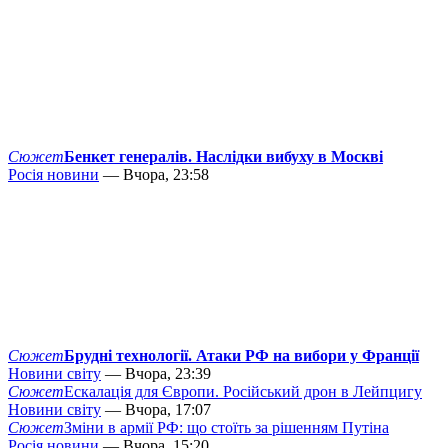
Сюжет
Бенкет генералів. Наслідки вибуху в Москві
Росія новини
— Вчора, 23:58
Сюжет
Брудні технології. Атаки РФ на вибори у Франції
Новини світу
— Вчора, 23:39
Сюжет
Ескалація для Європи. Російський дрон в Лейпцигу
Новини світу
— Вчора, 17:07
Сюжет
Зміни в армії РФ: що стоїть за рішенням Путіна
Росія новини
— Вчора, 15:20