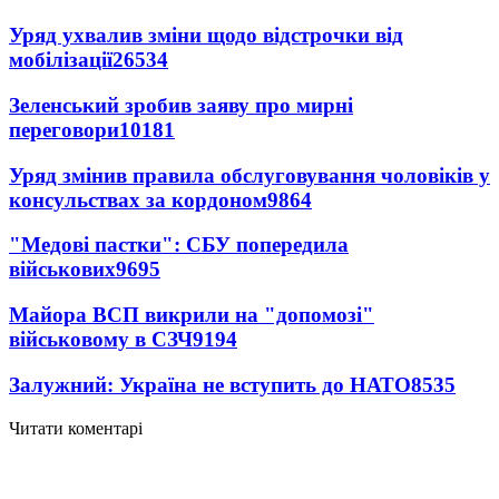
Уряд ухвалив зміни щодо відстрочки від
мобілізації
26534
Зеленський зробив заяву про мирні
переговори
10181
Уряд змінив правила обслуговування чоловіків у
консульствах за кордоном
9864
"Медові пастки": СБУ попередила
військових
9695
Майора ВСП викрили на "допомозі"
військовому в СЗЧ
9194
Залужний: Україна не вступить до НАТО
8535
Читати коментарі