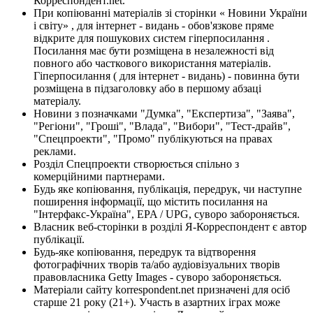
Корреспондент.net.
При копіюванні матеріалів зі сторінки « Новини України
і світу» , для інтернет - видань - обов'язкове пряме
відкрите для пошукових систем гіперпосилання .
Посилання має бути розміщена в незалежності від
повного або часткового використання матеріалів.
Гіперпосилання ( для інтернет - видань) - повинна бути
розміщена в підзаголовку або в першому абзаці
матеріалу.
Новини з позначками "Думка", "Експертиза", "Заява",
"Регіони", "Гроші", "Влада", "Вибори", "Тест-драйв",
"Спецпроекти", "Промо" публікуються на правах
реклами.
Розділ Спецпроекти створюється спільно з
комерційними партнерами.
Будь яке копіювання, публікація, передрук, чи наступне
поширення інформації, що містить посилання на
"Інтерфакс-Україна", EPA / UPG, суворо забороняється.
Власник веб-сторінки в розділі Я-Корреспондент є автор
публікації.
Будь-яке копіювання, передрук та відтворення
фотографічних творів та/або аудіовізуальних творів
правовласника Getty Images - суворо забороняється.
Матеріали сайту korrespondent.net призначені для осіб
старше 21 року (21+). Участь в азартних іграх може