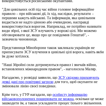
використовується російськими окупантами.
"Для цивільних осіб під час війни головне інформаційне
правило – про військові дії, їх хід, наслідки, результати –
першими кажуть військові. Та інформація, яка цивільним
видається не надто цінною або очевидною, насправді
використовується ворогом. Наприклад, не потрібно називати
види зброї, з якої ЗСУ влучають у ворожі цілі. Ми можемо
обговорювати це, якщо про це повідомив Генштаб", -
зазначила чиновниця.
Представниця Міноборони також закликала українців не
приписувати ЗСУ влучення в цивільні цілі ворога, навіть якби
їм дуже хотілося.
"Наші Збройні сили дотримуються правил і звичаїв війни,
встановлених міжнародним правом", - наголосила Маляр.
Нагадаємо, у розвідці заявили, що
ЗСУ свідомо приховують
деякі дані про повітряні загрози
для того, щоб окупанти не
змінювали лінію своєї поведінки.
Крім того, у ГУР нагадали, що
особисту інформацію
військовополонених поширювати не можна
, оскільки це може
зашкодити їм, а також ускладнити процес їхнього звільнення.