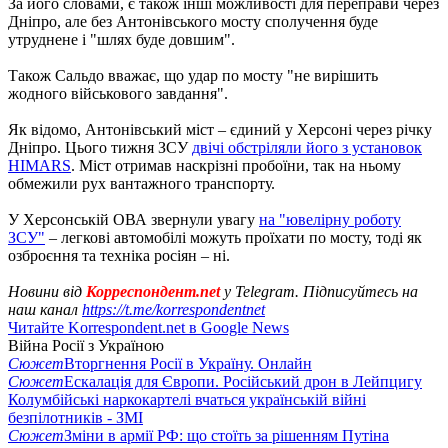
За його словами, є також інші можливості для переправи через
Дніпро, але без Антонівського мосту сполучення буде
утруднене і "шлях буде довшим".
Також Сальдо вважає, що удар по мосту "не вирішить
жодного військового завдання".
Як відомо, Антонівський міст – єдиний у Херсоні через річку
Дніпро. Цього тижня ЗСУ
двічі обстріляли його з установок
HIMARS
. Міст отримав наскрізні пробоїни, так на ньому
обмежили рух вантажного транспорту.
У Херсонській ОВА звернули увагу
на "ювелірну роботу
ЗСУ"
– легкові автомобілі можуть проїхати по мосту, тоді як
озброєння та техніка росіян – ні.
Новини від
Корреспондент.net
у Telegram. Підписуйтесь на
наш канал
https://t.me/korrespondentnet
Читайте Korrespondent.net в Google News
Війна Росії з Україною
Сюжет
Вторгнення Росії в Україну. Онлайн
Сюжет
Ескалація для Європи. Російський дрон в Лейпцигу
Колумбійські наркокартелі вчаться українській війні
безпілотників - ЗМІ
Сюжет
Зміни в армії РФ: що стоїть за рішенням Путіна