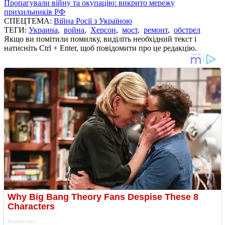
Пропагували війну та окупацію: викрито мережу
прихильників РФ
СПЕЦТЕМА:
Війна Росії з Україною
ТЕГИ:
Украина
,
война
,
Херсон
,
мост
,
ремонт
,
обстрел
Якщо ви помітили помилку, виділіть необхідний текст і
натисніть Ctrl + Enter, щоб повідомити про це редакцію.