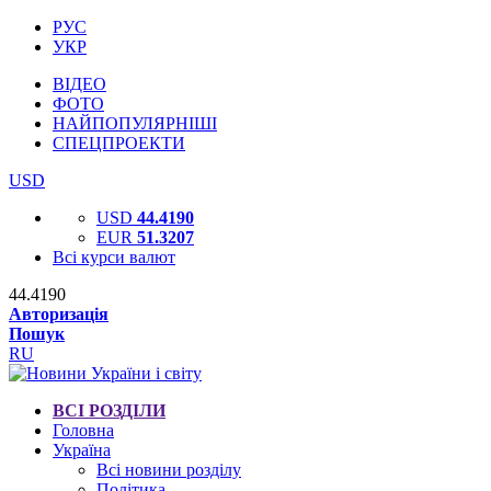
РУС
УКР
ВІДЕО
ФОТО
НАЙПОПУЛЯРНІШІ
СПЕЦПРОЕКТИ
USD
USD
44.4190
EUR
51.3207
Всі курси валют
44.4190
Авторизація
Пошук
RU
ВСІ РОЗДІЛИ
Головна
Україна
Всі новини розділу
Політика