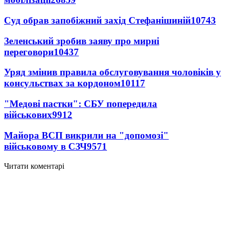
Суд обрав запобіжний захід Стефанішиній
10743
Зеленський зробив заяву про мирні
переговори
10437
Уряд змінив правила обслуговування чоловіків у
консульствах за кордоном
10117
"Медові пастки": СБУ попередила
військових
9912
Майора ВСП викрили на "допомозі"
військовому в СЗЧ
9571
Читати коментарі