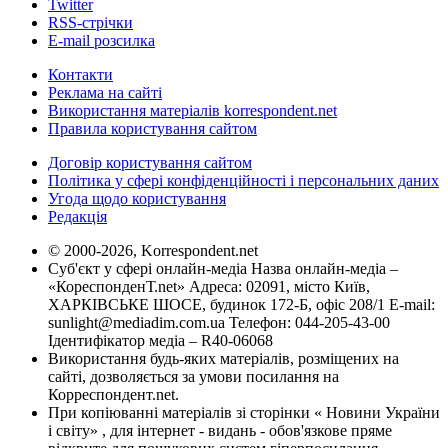
Twitter
RSS-стрічки
E-mail розсилка
Контакти
Реклама на сайті
Використання матеріалів korrespondent.net
Правила користування сайтом
Договір користування сайтом
Політика у сфері конфіденційності і персональних даних
Угода щодо користування
Редакція
© 2000-2026, Korrespondent.net
Суб'єкт у сфері онлайн-медіа Назва онлайн-медіа –
«КореспонденТ.net» Адреса: 02091, місто Київ,
ХАРКІВСЬКЕ ШОСЕ, будинок 172-Б, офіс 208/1 E-mail:
sunlight@mediadim.com.ua
Телефон: 044-205-43-00
Ідентифікатор медіа – R40-06068
Використання будь-яких матеріалів, розміщених на
сайті, дозволяється за умови посилання на
Корреспондент.net.
При копіюванні матеріалів зі сторінки « Новини України
і світу» , для інтернет - видань - обов'язкове пряме