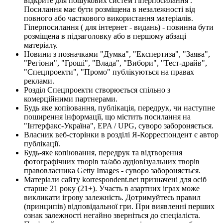
відкрите для пошукових систем гіперпосилання .
Посилання має бути розміщена в незалежності від
повного або часткового використання матеріалів.
Гіперпосилання ( для інтернет - видань) - повинна бути
розміщена в підзаголовку або в першому абзаці
матеріалу.
Новини з позначками "Думка", "Експертиза", "Заява",
"Регіони", "Гроші", "Влада", "Вибори", "Тест-драйв",
"Спецпроекти", "Промо" публікуються на правах
реклами.
Розділ Спецпроекти створюється спільно з
комерційними партнерами.
Будь яке копіювання, публікація, передрук, чи наступне
поширення інформації, що містить посилання на
"Інтерфакс-Україна", EPA / UPG, суворо забороняється.
Власник веб-сторінки в розділі Я-Корреспондент є автор
публікації.
Будь-яке копіювання, передрук та відтворення
фотографічних творів та/або аудіовізуальних творів
правовласника Getty Images - суворо забороняється.
Матеріали сайту korrespondent.net призначені для осіб
старше 21 року (21+). Участь в азартних іграх може
викликати ігрову залежність. Дотримуйтесь правил
(принципів) відповідальної гри. При виявленні перших
ознак залежності негайно зверніться до спеціаліста.