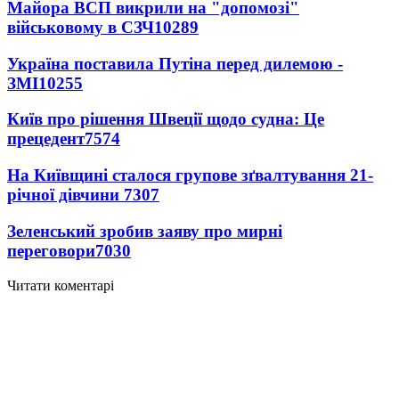
Майора ВСП викрили на "допомозі"
військовому в СЗЧ
10289
Україна поставила Путіна перед дилемою -
ЗМІ
10255
Київ про рішення Швеції щодо судна: Це
прецедент
7574
На Київщині сталося групове зґвалтування 21-
річної дівчини
7307
Зеленський зробив заяву про мирні
переговори
7030
Читати коментарі