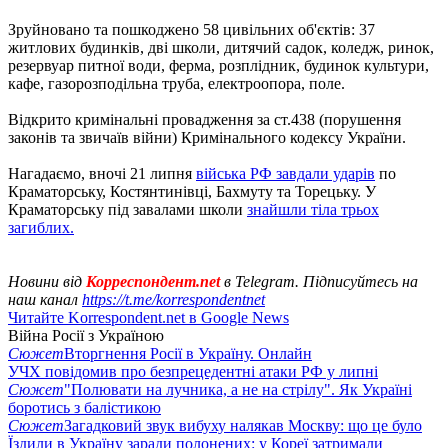
Зруйновано та пошкоджено 58 цивільних об'єктів: 37
житлових будинків, дві школи, дитячий садок, коледж, ринок,
резервуар питної води, ферма, розплідник, будинок культури,
кафе, газорозподільна труба, електроопора, поле.
Відкрито кримінальні провадження за ст.438 (порушення
законів та звичаїв війни) Кримінального кодексу України.
Нагадаємо, вночі 21 липня
війська РФ завдали ударів
по
Краматорську, Костянтинівці, Бахмуту та Торецьку. У
Краматорську під завалами школи
знайшли тіла трьох
загиблих.
Новини від
Корреспондент.net
в Telegram. Підписуйтесь на
наш канал
https://t.me/korrespondentnet
Читайте Korrespondent.net в Google News
Війна Росії з Україною
Сюжет
Вторгнення Росії в Україну. Онлайн
УЧХ повідомив про безпрецедентні атаки РФ у липні
Сюжет
"Полювати на лучника, а не на стрілу". Як Україні
боротись з балістикою
Сюжет
Загадковий звук вибуху налякав Москву: що це було
Їздили в Україну заради полонених: у Кореї затримали