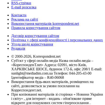
RSS-стрічки
E-mail розсилка
Контакти
Реклама на сайті
Використання матеріалів korrespondent.net
Правила користування сайтом
Договір користування сайтом
Політика у сфері конфіденційності і персональних даних
Угода щодо користування
Редакція
© 2000-2026, Korrespondent.net
Суб'єкт у сфері онлайн-медіа Назва онлайн-медіа –
«КореспонденТ.net» Адреса: 02091, місто Київ,
ХАРКІВСЬКЕ ШОСЕ, будинок 172-Б, офіс 208/1 E-mail:
sunlight@mediadim.com.ua
Телефон: 044-205-43-00
Ідентифікатор медіа – R40-06068
Використання будь-яких матеріалів, розміщених на
сайті, дозволяється за умови посилання на
Корреспондент.net.
При копіюванні матеріалів зі сторінки « Новини України
і світу» , для інтернет - видань - обов'язкове пряме
відкрите для пошукових систем гіперпосилання .