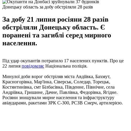
Донецьку область за добу обстріляли 28 разів
За добу 21 липня росіяни 28 разів
обстріляли Донецьку область. Є
поранені та загиблі серед мирного
населення.
Під удар окупантів потрапило 17 населених пунктів. Про це
22 липня
повідомляє
Національна поліція.
Минулої доби ворог обстріляв міста Авдіївка, Бахмут,
Красногорівка, Мар'їнка, Сіверськ, Соледар, Торецьк,
Костянтинівка, смт Білбасівка, Південне, Північне, села
Андріївка, Гришине, Дачне, Павлівка, Федорівка, Ягідне.
Росіяни знищували мирне населення та інфраструктуру
авіаударами, ракетами ЗРК С-300, РСЗВ
Смерч
, артилерією.