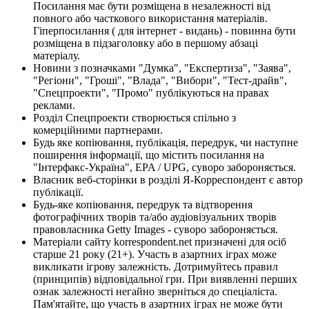
Посилання має бути розміщена в незалежності від
повного або часткового використання матеріалів.
Гіперпосилання ( для інтернет - видань) - повинна бути
розміщена в підзаголовку або в першому абзаці
матеріалу.
Новини з позначками "Думка", "Експертиза", "Заява",
"Регіони", "Гроші", "Влада", "Вибори", "Тест-драйв",
"Спецпроекти", "Промо" публікуються на правах
реклами.
Розділ Спецпроекти створюється спільно з
комерційними партнерами.
Будь яке копіювання, публікація, передрук, чи наступне
поширення інформації, що містить посилання на
"Інтерфакс-Україна", EPA / UPG, суворо забороняється.
Власник веб-сторінки в розділі Я-Корреспондент є автор
публікації.
Будь-яке копіювання, передрук та відтворення
фотографічних творів та/або аудіовізуальних творів
правовласника Getty Images - суворо забороняється.
Матеріали сайту korrespondent.net призначені для осіб
старше 21 року (21+). Участь в азартних іграх може
викликати ігрову залежність. Дотримуйтесь правил
(принципів) відповідальної гри. При виявленні перших
ознак залежності негайно зверніться до спеціаліста.
Пам'ятайте, що участь в азартних іграх не може бути