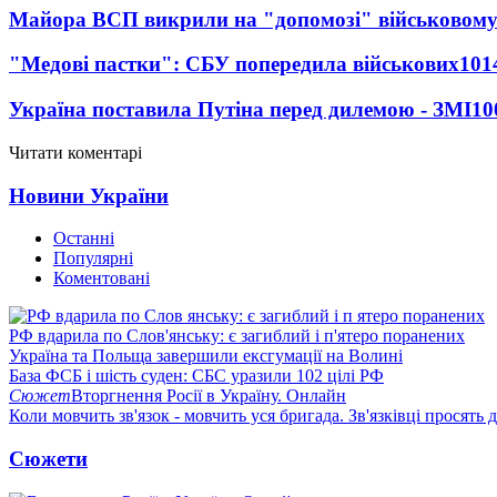
Майора ВСП викрили на "допомозі" військовому
"Медові пастки": СБУ попередила військових
101
Україна поставила Путіна перед дилемою - ЗМІ
10
Читати коментарі
Новини України
Останні
Популярні
Коментовані
РФ вдарила по Слов'янську: є загиблий і п'ятеро поранених
Україна та Польща завершили ексгумації на Волині
База ФСБ і шість суден: СБС уразили 102 цілі РФ
Сюжет
Вторгнення Росії в Україну. Онлайн
Коли мовчить зв'язок - мовчить уся бригада. Зв'язківці просять
Сюжети