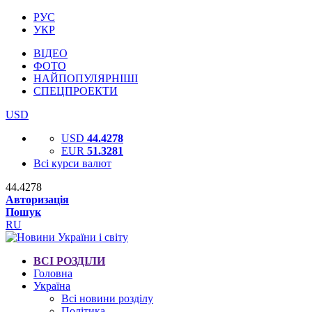
РУС
УКР
ВІДЕО
ФОТО
НАЙПОПУЛЯРНІШІ
СПЕЦПРОЕКТИ
USD
USD
44.4278
EUR
51.3281
Всі курси валют
44.4278
Авторизація
Пошук
RU
ВСІ РОЗДІЛИ
Головна
Україна
Всі новини розділу
Політика