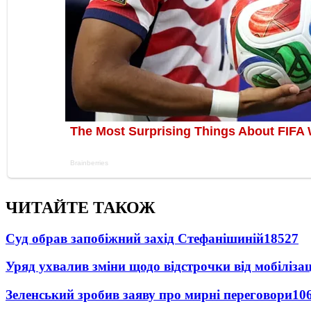
ЧИТАЙТЕ ТАКОЖ
Суд обрав запобіжний захід Стефанішиній
18527
Уряд ухвалив зміни щодо відстрочки від мобілізац
Зеленський зробив заяву про мирні переговори
10