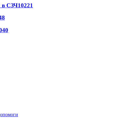
 в СЗЧ
10221
48
040
 допомоги