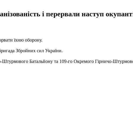
нізованість і перервали наступ окупант
рорвати їхню оборону.
бригада Збройних сил України.
о-Штурмового Батальйону та 109-го Окремого Гірничо-Штурмовог