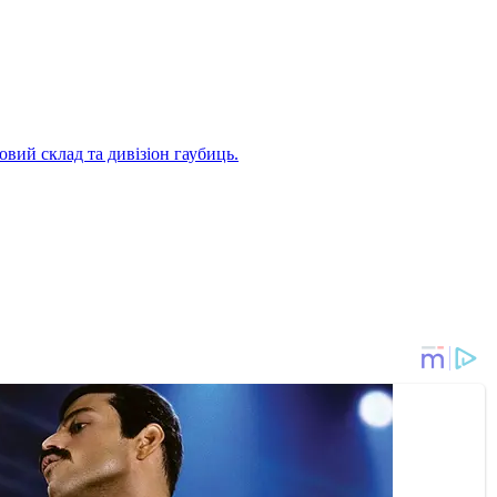
вий склад та дивізіон гаубиць.