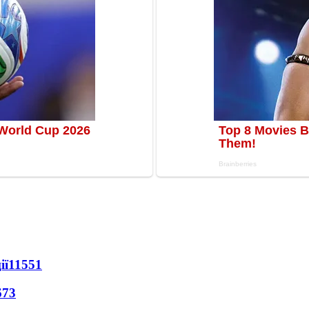
ії
11551
673