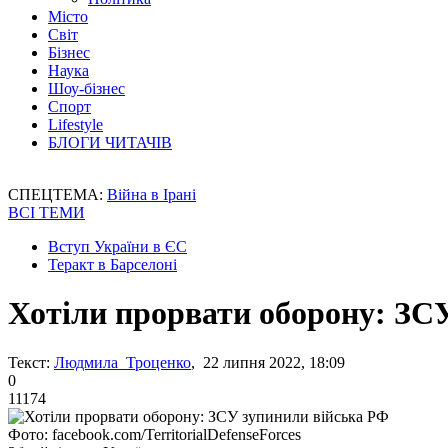
Місто
Світ
Бізнес
Наука
Шоу-бізнес
Спорт
Lifestyle
БЛОГИ ЧИТАЧІВ
СПЕЦТЕМА:
Війна в Ірані
ВСІ ТЕМИ
Вступ України в ЄС
Теракт в Барселоні
Хотіли прорвати оборону: ЗС
Текст:
Людмила Троценко
, 22 липня 2022, 18:09
0
11174
Фото: facebook.com/TerritorialDefenseForces