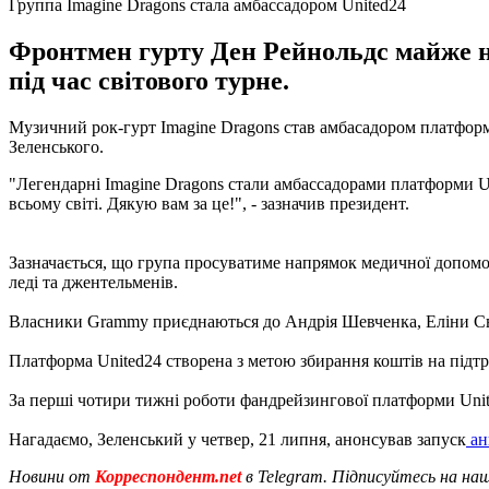
Группа Imagine Dragons стала амбассадором United24
Фронтмен гурту Ден Рейнольдс майже не
під час світового турне.
Музичний рок-гурт Imagine Dragons став амбасадором платформ
Зеленського.
"Легендарні Imagine Dragons стали амбассадорами платформи Un
всьому світі. Дякую вам за це!", - зазначив президент.
Зазначається, що група просуватиме напрямок медичної допомо
леді та джентельменів.
Власники Grammy приєднаються до Андрія Шевченка, Еліни Сві
Платформа United24 створена з метою збирання коштів на підт
За перші чотири тижні роботи фандрейзингової платформи Unit
Нагадаємо, Зеленський у четвер, 21 липня, анонсував запуск
ан
Новини от
Корреспондент.net
в Telegram. Підписуйтесь на на