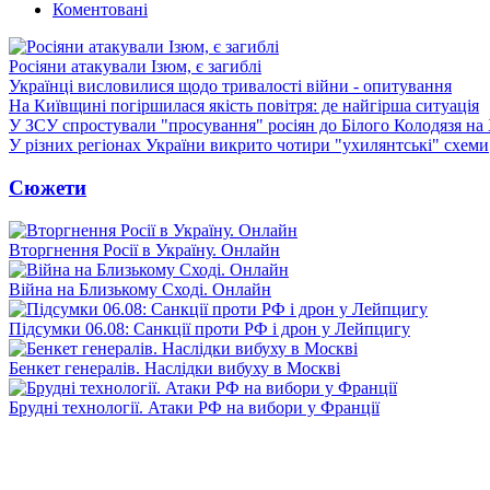
Коментовані
Росіяни атакували Ізюм, є загиблі
Українці висловилися щодо тривалості війни - опитування
На Київщині погіршилася якість повітря: де найгірша ситуація
У ЗСУ спростували "просування" росіян до Білого Колодязя на
У різних регіонах України викрито чотири "ухилянтські" схеми
Сюжети
Вторгнення Росії в Україну. Онлайн
Війна на Близькому Сході. Онлайн
Підсумки 06.08: Санкції проти РФ і дрон у Лейпцигу
Бенкет генералів. Наслідки вибуху в Москві
Брудні технології. Атаки РФ на вибори у Франції