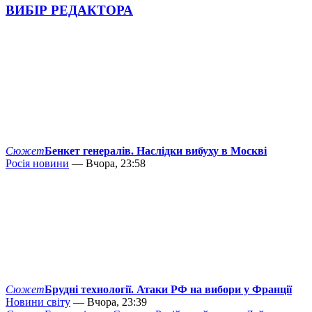
ВИБІР РЕДАКТОРА
Сюжет
Бенкет генералів. Наслідки вибуху в Москві
Росія новини
— Вчора, 23:58
Сюжет
Брудні технології. Атаки РФ на вибори у Франції
Новини світу
— Вчора, 23:39