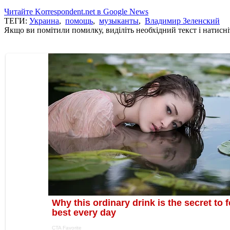
Читайте Korrespondent.net в Google News
ТЕГИ:
Украина
,
помощь
,
музыканты
,
Владимир Зеленский
Якщо ви помітили помилку, виділіть необхідний текст і натисніт