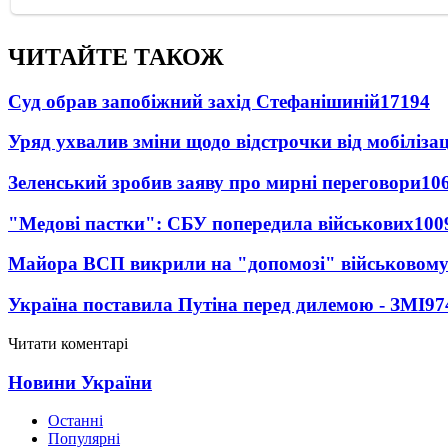
ЧИТАЙТЕ ТАКОЖ
Суд обрав запобіжний захід Стефанішиній
17194
Уряд ухвалив зміни щодо відстрочки від мобілізац
Зеленський зробив заяву про мирні переговори
10
"Медові пастки": СБУ попередила військових
100
Майора ВСП викрили на "допомозі" військовому
Україна поставила Путіна перед дилемою - ЗМІ
97
Читати коментарі
Новини України
Останні
Популярні