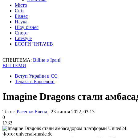
Місто
Світ
Бізнес
Наука
Шоу-бізнес
Спорт
Lifestyle
БЛОГИ ЧИТАЧІВ
СПЕЦТЕМА:
Війна в Ірані
ВСІ ТЕМИ
Вступ України в ЄС
Теракт в Барселоні
Imagine Dragons стали амбас
Текст:
Расенко Елена
, 23 липня 2022, 03:13
0
1733
Фото: universal-music.de