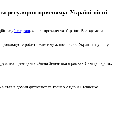
а регулярно присвячує Україні пісні
іційному
Telegram
-каналі президента України Володимира
у продовжуєте робити максимум, щоб голос України звучав у
 дружина президента Олена Зеленська в рамках Саміту перших
4 став відомий футболіст та тренер Андрій Шевченко.