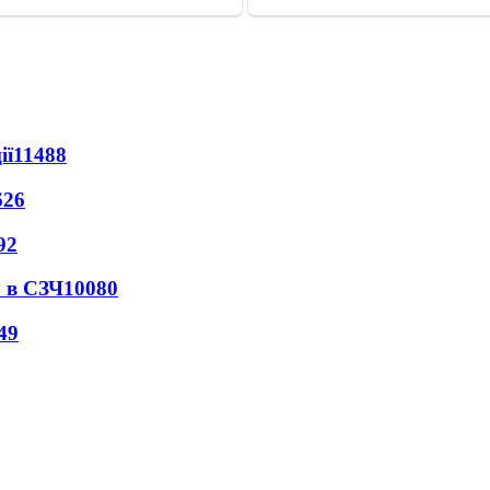
ії
11488
626
92
 в СЗЧ
10080
49