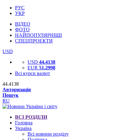
РУС
УКР
ВІДЕО
ФОТО
НАЙПОПУЛЯРНІШІ
СПЕЦПРОЕКТИ
USD
USD
44.4138
EUR
51.2998
Всі курси валют
44.4138
Авторизація
Пошук
RU
ВСІ РОЗДІЛИ
Головна
Україна
Всі новини розділу
Політика