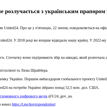
 розлучається з українським прапором т
и United24. Про це у п'ятницю, 22 липня, повідомляється на оф
ited24. У 2018 році ви вперше відвідали нашу країну. У 2022-м
ги. Спочатку вони підтримають збір на швидкі, який розпочала
тлоліної та Лієва Шрайбера.
римку України. Першим амбасадором глобального проекту United2
ed24 на потреби України зібрано понад 52,5 млн. дол. США.
гломовного цифрового медіа
@U24_gov_ua.
ш канал
https://t.me/korrespondentnet