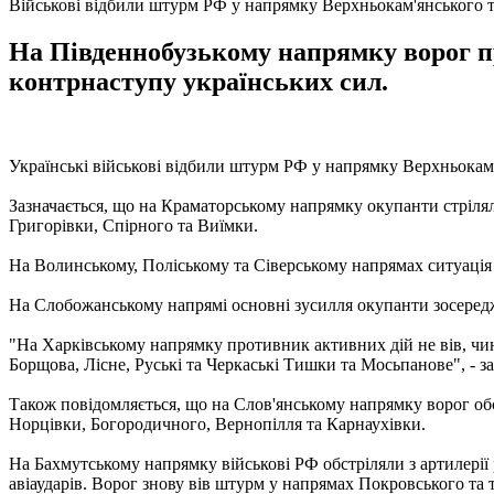
Військові відбили штурм РФ у напрямку Верхньокам'янського т
На Південнобузькому напрямку ворог пр
контрнаступу українських сил.
Українські військові відбили штурм РФ у напрямку Верхньокам'
Зазначається, що на Краматорському напрямку окупанти стріляли
Григорівки, Спірного та Виїмки.
На Волинському, Поліському та Сіверському напрямах ситуація і
На Слобожанському напрямі основні зусилля окупанти зосереджу
"На Харківському напрямку противник активних дій не вів, чин
Борщова, Лісне, Руські та Черкаські Тишки та Мосьпанове", - з
Також повідомляється, що на Слов'янському напрямку ворог об
Норцівки, Богородичного, Вернопілля та Карнаухівки.
На Бахмутському напрямку військові РФ обстріляли з артилерії
авіаударів. Ворог знову вів штурм у напрямах Покровського та те