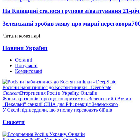
На Київщині сталося групове зґвалтування 21-річ
Зеленський зробив заяву про мирні переговори
70
Читати коментарі
Новини України
Останні
Популярні
Коментовані
Росіяни наблизилися до Костянтинівки - DeepState
Сюжет
Вторгнення Росії в Україну. Онлайн
Жовква розповів, про що говоритимуть Зеленський і Вучич
"Пекельні" санкції США для РФ: реакція Зеленського
У Скелі підтвердили, що з полку переводять бійців
Сюжети
Вторгнення Росії в Україну. Онлайн