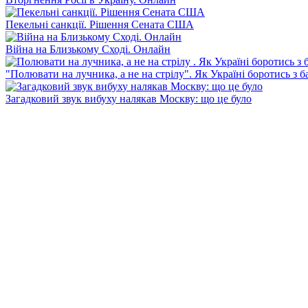
Пекельні санкції. Рішення Сената США
Війна на Близькому Сході. Онлайн
"Полювати на лучника, а не на стрілу". Як Україні боротись з 
Загадковий звук вибуху налякав Москву: що це було