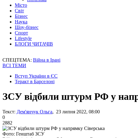
Місто
Світ
Бізнес
Наука
Шоу-бізнес
Спорт
Lifestyle
БЛОГИ ЧИТАЧІВ
СПЕЦТЕМА:
Війна в Ірані
ВСІ ТЕМИ
Вступ України в ЄС
Теракт в Барселоні
ЗСУ відбили штурм РФ у нап
Текст:
Дем'янчук Ольга
, 23 липня 2022, 08:00
0
2882
Фото: Генштаб ЗСУ