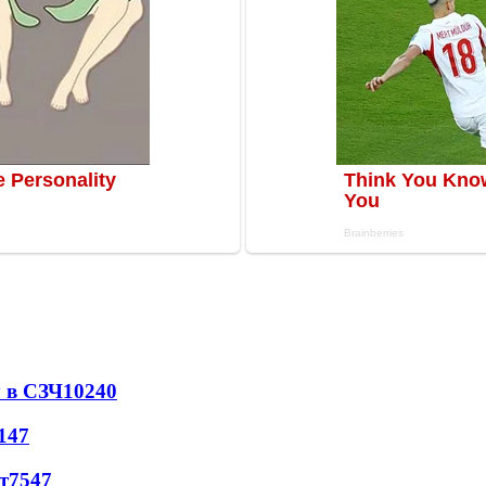
 в СЗЧ
10240
147
т
7547