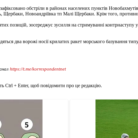
зафіксовано обстріли в районах населених пунктів Новобахмутів
ь, Щербаки, Новоандріївка тп Малі Щербаки. Крім того, противни
х позицій, зосереджує зусилля на стримуванні контрнаступу укр
яться два ворожі носії крилатих ракет морського базування типу
канал
https://t.me/korrespondentnet
ь Ctrl + Enter, щоб повідомити про це редакцію.