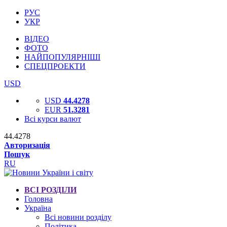
РУС
УКР
ВІДЕО
ФОТО
НАЙПОПУЛЯРНІШІ
СПЕЦПРОЕКТИ
USD
USD
44.4278
EUR
51.3281
Всі курси валют
44.4278
Авторизація
Пошук
RU
ВСІ РОЗДІЛИ
Головна
Україна
Всі новини розділу
Політика