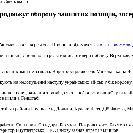
а Сіверського
одовжує оборону зайнятих позицій, зосе
янського та Сіверського. Про це повідомляється
в ранковому зве
 з танків, ствольної та реактивної артилерії поблизу Верхньокам
стотних змін не зазнала. Ворог обстріляв село Миколаївка на Че
ють на недопущенні наступу українських військ у бік кордону на
ив вогняне ураження з танків, ствольної та реактивної артилерії
азначили в Генштабі.
стріляв райони Грушувахи, Долини, Краснопілля, Дібрівного, Ма
 райони Яківлівки, Соледара, Бахмута, Покровського, Бахмутсько
риторії Вуглегірської ТЕС і знову зазнав втрат і відійшов.