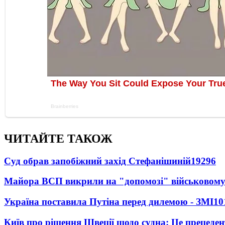
ЧИТАЙТЕ ТАКОЖ
Суд обрав запобіжний захід Стефанішиній
19296
Майора ВСП викрили на "допомозі" військовому
Україна поставила Путіна перед дилемою - ЗМІ
10
Київ про рішення Швеції щодо судна: Це прецеден