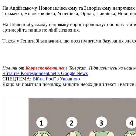
На Авдіївському, Новопавлівському та Запорізькому напрямках 
Токмачка, Новояковлівка, Успенівка, Оріхів, Павлівка, Новопіл
На Південнобузькому напрямку ворог продовжує оборону зайняти
артилерії та танків по лінії зіткнення.
Також у Генштабі зазначили, що поза пунктами базування знаход
Новини от
Корреспондент.net
в Telegram. Підписуйтесь на наш 
Читайте Korrespondent.net в Google News
СПЕЦТЕМА:
Війна Росії з Україною
Якщо ви помітили помилку, виділіть необхідний текст і натисніт