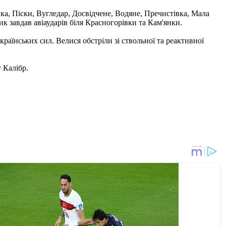
ка, Піски, Вугледар, Досвідчене, Водяне, Пречистівка, Мала
к завдав авіаударів біля Красногорівки та Кам'янки.
аїнських сил. Велися обстріли зі ствольної та реактивної
 Калібр.