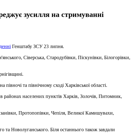
реджує зусилля на стримуванні
денні
Генштабу ЗСУ 23 липня.
'янського, Сіверська, Стародубівки, Піскунівки, Білогорівки,
рнігівщині.
 півночі та північному сході Харківської області.
 в районах населених пунктів Харків, Золочів, Питомник,
занівки, Протопопівки, Чепіля, Великої Камишувахи,
го та Новолуганського. Біля останнього також завдали