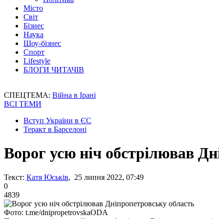
Місто
Світ
Бізнес
Наука
Шоу-бізнес
Спорт
Lifestyle
БЛОГИ ЧИТАЧІВ
СПЕЦТЕМА:
Війна в Ірані
ВСІ ТЕМИ
Вступ України в ЄС
Теракт в Барселоні
Ворог усю ніч обстрілював Дн
Текст:
Катя Юськів
, 25 липня 2022, 07:49
0
4839
Фото: t.me/dnipropetrovskaODA