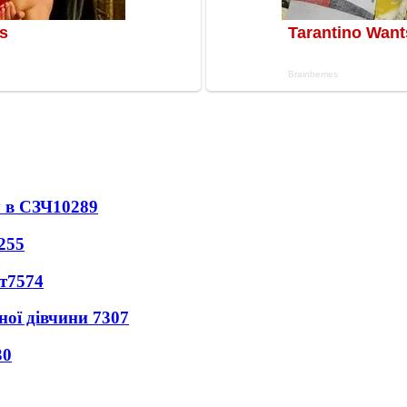
 в СЗЧ
10289
255
т
7574
ної дівчини
7307
30