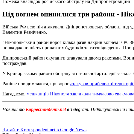
Пожежа внаслідок російського обстрілу на Дніпропетровщині
Під вогнем опинилися три райони - Ні
Війська РФ всю ніч атакували Дніпропетровську область, під 
Валентин Резніченко.
"Нікопольський район ворог кілька разів накрив вогнем із РСЗ
пошкоджено шість приватних будинків та газовідведення. Постр
Дніпровський район окупанти атакували двома ракетами. Вони 
постраждав.
У Криворізькому районі обстрілу зі ствольної артилерії зазнал
Раніше повідомлялося, що ворог
атакував прибережні території
Нагадаємо,
мешканців Нікополя закликали тимчасово евакуюв
Новини від
Корреспондент.net
в Telegram. Підписуйтесь на на
Читайте Korrespondent.net в Google News