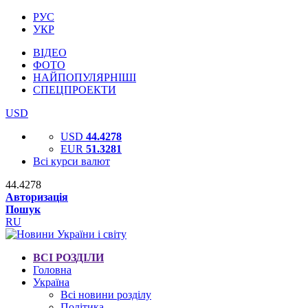
РУС
УКР
ВІДЕО
ФОТО
НАЙПОПУЛЯРНІШІ
СПЕЦПРОЕКТИ
USD
USD
44.4278
EUR
51.3281
Всі курси валют
44.4278
Авторизація
Пошук
RU
ВСІ РОЗДІЛИ
Головна
Україна
Всі новини розділу
Політика