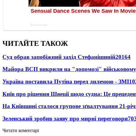
ЧИТАЙТЕ ТАКОЖ
Суд обрав запобіжний захід Стефанішиній
20164
Майора ВСП викрили на "допомозі" військовому
Україна поставила Путіна перед дилемою - ЗМІ
10
Київ про рішення Швеції щодо судна: Це прецеден
На Київщині сталося групове зґвалтування 21-річ
Зеленський зробив заяву про мирні переговори
70
Читати коментарі