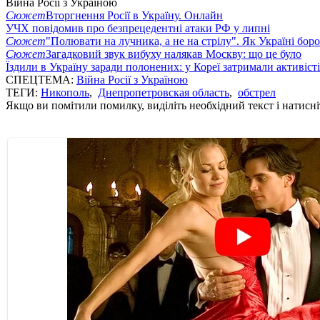
Війна Росії з Україною
Сюжет
Вторгнення Росії в Україну. Онлайн
УЧХ повідомив про безпрецедентні атаки РФ у липні
Сюжет
"Полювати на лучника, а не на стрілу". Як Україні бор
Сюжет
Загадковий звук вибуху налякав Москву: що це було
Їздили в Україну заради полонених: у Кореї затримали активіст
СПЕЦТЕМА:
Війна Росії з Україною
ТЕГИ:
Никополь
,
Днепропетровская область
,
обстрел
Якщо ви помітили помилку, виділіть необхідний текст і натисніт