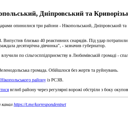
копольський, Дніпровський та Криворізь
ударами опинилися три райони - Нікопольський, Дніпровський та
В. Випустив близько 40 реактивних снарядів. Під удар потрапили
аждала десятирічна дівчинка", - зазначив губернатор.
влучили по сільгосппідприємству в Любимівській громаді - спал
а Зеленодольська громада. Обійшлося без жертв та руйнувань.
 Нікопольського району
із РСЗВ.
атися
вглиб району через регулярні ворожі обстріли з боку окупо
ш канал
https://t.me/korrespondentnet