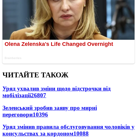
ЧИТАЙТЕ ТАКОЖ
Уряд ухвалив зміни щодо відстрочки від
мобілізації
26807
Зеленський зробив заяву про мирні
переговори
10396
Уряд змінив правила обслуговування чоловіків у
консульствах за кордоном
10088