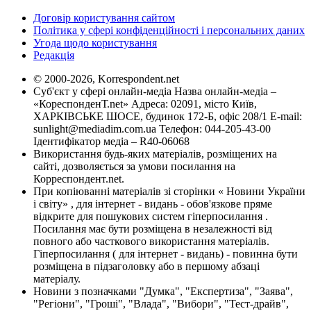
Договір користування сайтом
Політика у сфері конфіденційності і персональних даних
Угода щодо користування
Редакція
© 2000-2026, Korrespondent.net
Суб'єкт у сфері онлайн-медіа Назва онлайн-медіа –
«КореспонденТ.net» Адреса: 02091, місто Київ,
ХАРКІВСЬКЕ ШОСЕ, будинок 172-Б, офіс 208/1 E-mail:
sunlight@mediadim.com.ua
Телефон: 044-205-43-00
Ідентифікатор медіа – R40-06068
Використання будь-яких матеріалів, розміщених на
сайті, дозволяється за умови посилання на
Корреспондент.net.
При копіюванні матеріалів зі сторінки « Новини України
і світу» , для інтернет - видань - обов'язкове пряме
відкрите для пошукових систем гіперпосилання .
Посилання має бути розміщена в незалежності від
повного або часткового використання матеріалів.
Гіперпосилання ( для інтернет - видань) - повинна бути
розміщена в підзаголовку або в першому абзаці
матеріалу.
Новини з позначками "Думка", "Експертиза", "Заява",
"Регіони", "Гроші", "Влада", "Вибори", "Тест-драйв",