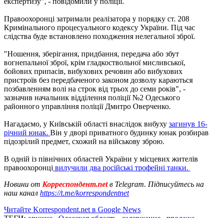
експертизу", - повідомили у поліції.
Правоохоронці затримали реалізатора у порядку ст. 208
Кримінального процесуального кодексу України. Під час
слідства буде встановлено походження нелегальної зброї.
"Ношення, зберігання, придбання, передача або збут
вогнепальної зброї, крім гладкоствольної мисливської,
бойових припасів, вибухових речовин або вибухових
пристроїв без передбаченого законом дозволу караються
позбавленням волі на строк від трьох до семи років", -
зазначив начальник відділення поліції №2 Одеського
районного управління поліції Дмитро Оверченко.
Нагадаємо, у Київській області внаслідок вибуху
загинув 16-
річний юнак.
Він у дворі приватного будинку юнак розбирав
підозрілий предмет, схожий на військову зброю.
В одній із північних областей України у місцевих жителів
правоохоронці
вилучили два російські трофейні танки.
Новини от
Корреспондент.net
в Telegram. Підписуйтесь на
наш канал
https://t.me/korrespondentnet
Читайте Korrespondent.net в Google News