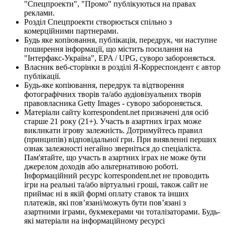
"Спецпроекти", "Промо" публікуються на правах
реклами.
Розділ Спецпроекти створюється спільно з
комерційними партнерами.
Будь яке копіювання, публікація, передрук, чи наступне
поширення інформації, що містить посилання на
"Інтерфакс-Україна", EPA / UPG, суворо забороняється.
Власник веб-сторінки в розділі Я-Корреспондент є автор
публікації.
Будь-яке копіювання, передрук та відтворення
фотографічних творів та/або аудіовізуальних творів
правовласника Getty Images - суворо забороняється.
Матеріали сайту korrespondent.net призначені для осіб
старше 21 року (21+). Участь в азартних іграх може
викликати ігрову залежність. Дотримуйтесь правил
(принципів) відповідальної гри. При виявленні перших
ознак залежності негайно зверніться до спеціаліста.
Пам'ятайте, що участь в азартних іграх не може бути
джерелом доходів або альтернативою роботі.
Інформаційний ресурс korrespondent.net не проводить
ігри на реальні та/або віртуальні гроші, також сайт не
приймає ні в якій формі оплату ставок та інших
платежів, які пов’язані/можуть бути пов’язані з
азартними іграми, букмекерами чи тоталізаторами. Будь-
які матеріали на інформаційному ресурсі