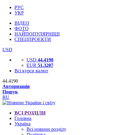
РУС
УКР
ВІДЕО
ФОТО
НАЙПОПУЛЯРНІШІ
СПЕЦПРОЕКТИ
USD
USD
44.4190
EUR
51.3207
Всі курси валют
44.4190
Авторизація
Пошук
RU
ВСІ РОЗДІЛИ
Головна
Україна
Всі новини розділу
Політика