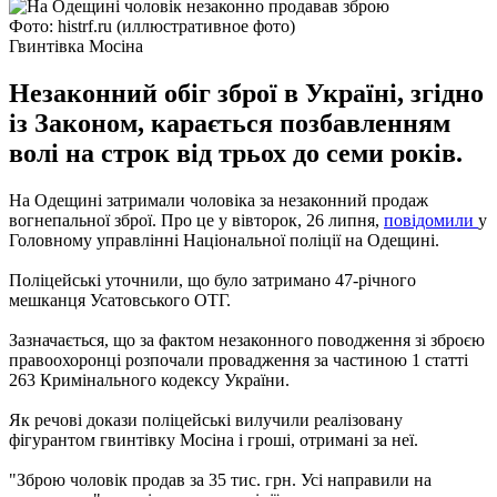
Фото: histrf.ru (иллюстративное фото)
Гвинтівка Мосіна
Незаконний обіг зброї в Україні, згідно
із Законом, карається позбавленням
волі на строк від трьох до семи років.
На Одещині затримали чоловіка за незаконний продаж
вогнепальної зброї. Про це у вівторок, 26 липня,
повідомили
у
Головному управлінні Національної поліції на Одещині.
Поліцейські уточнили, що було затримано 47-річного
мешканця Усатовського ОТГ.
Зазначається, що за фактом незаконного поводження зі зброєю
правоохоронці розпочали провадження за частиною 1 статті
263 Кримінального кодексу України.
Як речові докази поліцейські вилучили реалізовану
фігурантом гвинтівку Мосіна і гроші, отримані за неї.
"Зброю чоловік продав за 35 тис. грн. Усі направили на