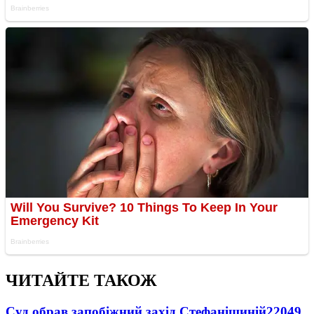
ЧИТАЙТЕ ТАКОЖ
Суд обрав запобіжний захід Стефанішиній
22049