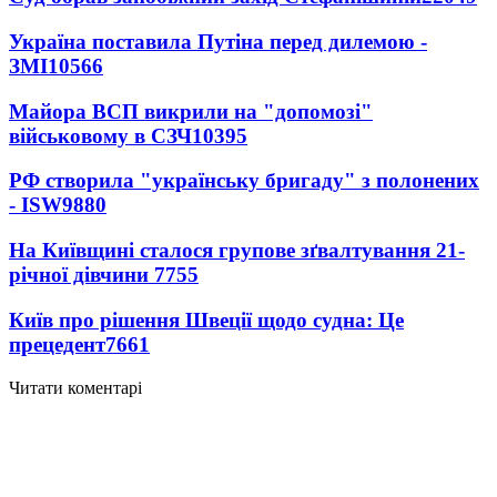
Україна поставила Путіна перед дилемою -
ЗМІ
10566
Майора ВСП викрили на "допомозі"
військовому в СЗЧ
10395
РФ створила "українську бригаду" з полонених
- ISW
9880
На Київщині сталося групове зґвалтування 21-
річної дівчини
7755
Київ про рішення Швеції щодо судна: Це
прецедент
7661
Читати коментарі