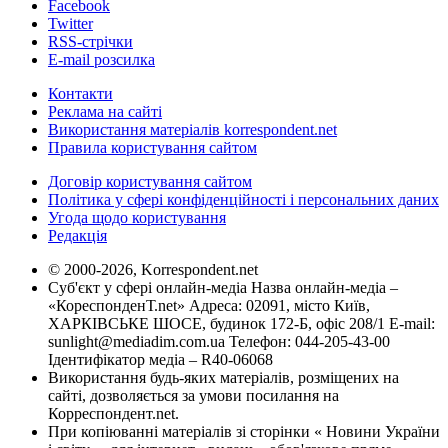
Facebook
Twitter
RSS-стрічки
E-mail розсилка
Контакти
Реклама на сайті
Використання матеріалів korrespondent.net
Правила користування сайтом
Договір користування сайтом
Політика у сфері конфіденційності і персональних даних
Угода щодо користування
Редакція
© 2000-2026, Korrespondent.net
Суб'єкт у сфері онлайн-медіа Назва онлайн-медіа –
«КореспонденТ.net» Адреса: 02091, місто Київ,
ХАРКІВСЬКЕ ШОСЕ, будинок 172-Б, офіс 208/1 E-mail:
sunlight@mediadim.com.ua
Телефон: 044-205-43-00
Ідентифікатор медіа – R40-06068
Використання будь-яких матеріалів, розміщених на
сайті, дозволяється за умови посилання на
Корреспондент.net.
При копіюванні матеріалів зі сторінки « Новини України