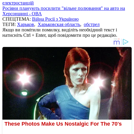
електростанцій
Росіяни планують посилити "вільне полювання" на авто на
Херсонщині - ОВА
СПЕЦТЕМА:
Війна Росії з Україною
ТЕГИ:
Харьков
,
Харьковская область
,
обстрел
Якщо ви помітили помилку, виділіть необхідний текст і
натисніть Ctrl + Enter, щоб повідомити про це редакцію.