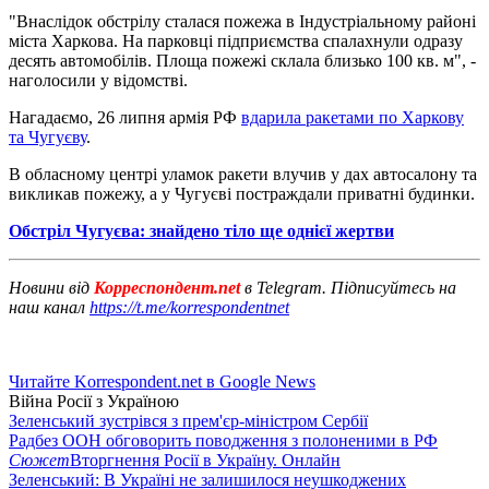
"Внаслідок обстрілу сталася пожежа в Індустріальному районі
міста Харкова. На парковці підприємства спалахнули одразу
десять автомобілів. Площа пожежі склала близько 100 кв. м", -
наголосили у відомстві.
Нагадаємо, 26 липня армія РФ
вдарила ракетами по Харкову
та Чугуєву
.
В обласному центрі уламок ракети влучив у дах автосалону та
викликав пожежу, а у Чугуєві постраждали приватні будинки.
Обстріл Чугуєва: знайдено тіло ще однієї жертви
Новини від
Корреспондент.net
в Telegram. Підписуйтесь на
наш канал
https://t.me/korrespondentnet
Читайте Korrespondent.net в Google News
Війна Росії з Україною
Зеленський зустрівся з прем'єр-міністром Сербії
Радбез ООН обговорить поводження з полоненими в РФ
Сюжет
Вторгнення Росії в Україну. Онлайн
Зеленський: В Україні не залишилося неушкоджених