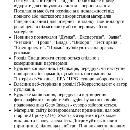
і світу» , для інтернет - видань - обов'язкове пряме
відкрите для пошукових систем гіперпосилання .
Посилання має бути розміщена в незалежності від
повного або часткового використання матеріалів.
Гіперпосилання ( для інтернет - видань) - повинна бути
розміщена в підзаголовку або в першому абзаці
матеріалу.
Новини з позначками "Думка", "Експертиза", "Заява",
"Регіони", "Гроші", "Влада", "Вибори", "Тест-драйв",
"Спецпроекти", "Промо" публікуються на правах
реклами.
Розділ Спецпроекти створюється спільно з
комерційними партнерами.
Будь яке копіювання, публікація, передрук, чи наступне
поширення інформації, що містить посилання на
"Інтерфакс-Україна", EPA / UPG, суворо забороняється.
Власник веб-сторінки в розділі Я-Корреспондент є автор
публікації.
Будь-яке копіювання, передрук та відтворення
фотографічних творів та/або аудіовізуальних творів
правовласника Getty Images - суворо забороняється.
Матеріали сайту korrespondent.net призначені для осіб
старше 21 року (21+). Участь в азартних іграх може
викликати ігрову залежність. Дотримуйтесь правил
(принципів) відповідальної гри. При виявленні перших