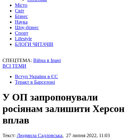
Місто
Світ
Бізнес
Наука
Шоу-бізнес
Спорт
Lifestyle
БЛОГИ ЧИТАЧІВ
СПЕЦТЕМА:
Війна в Ірані
ВСІ ТЕМИ
Вступ України в ЄС
Теракт в Барселоні
У ОП запропонували
росіянам залишити Херсон
вплав
Текст:
Людмила Садловська
, 27 липня 2022, 11:03