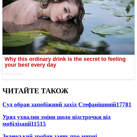
ЧИТАЙТЕ ТАКОЖ
Суд обрав запобіжний захід Стефанішиній
17781
Уряд ухвалив зміни щодо відстрочки від
мобілізації
11515
Зеленський зробив заяву про мирні