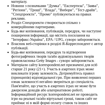
матеріалу.
Новини з позначками "Думка", "Експертиза", "Заява",
"Регіони", "Гроші", "Влада", "Вибори", "Тест-драйв",
"Спецпроекти", "Промо" публікуються на правах
реклами.
Розділ Спецпроекти створюється спільно з
комерційними партнерами.
Будь яке копіювання, публікація, передрук, чи наступне
поширення інформації, що містить посилання на
"Інтерфакс-Україна", EPA / UPG, суворо забороняється.
Власник веб-сторінки в розділі Я-Корреспондент є автор
публікації.
Будь-яке копіювання, передрук та відтворення
фотографічних творів та/або аудіовізуальних творів
правовласника Getty Images - суворо забороняється.
Матеріали сайту korrespondent.net призначені для осіб
старше 21 року (21+). Участь в азартних іграх може
викликати ігрову залежність. Дотримуйтесь правил
(принципів) відповідальної гри. При виявленні перших
ознак залежності негайно зверніться до спеціаліста.
Пам'ятайте, що участь в азартних іграх не може бути
джерелом доходів або альтернативою роботі.
Інформаційний ресурс korrespondent.net не проводить
ігри на реальні та/або віртуальні гроші, також сайт не
приймає ні в якій формі оплату ставок та інших