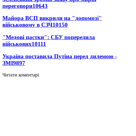
переговори
10643
Майора ВСП викрили на "допомозі"
військовому в СЗЧ
10150
"Медові пастки": СБУ попередила
військових
10111
Україна поставила Путіна перед дилемою -
ЗМІ
9897
Читати коментарі