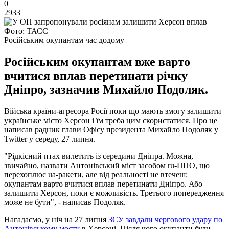
0
2933
Фото: ТАСС
Російським окупантам час додому
Російським окупантам вже варто
вчитися вплав перетинати річку
Дніпро, зазначив Михайло Подоляк.
Війська країни-агресора Росії поки що мають змогу залишити
українське місто Херсон і їм треба цим скористатися. Про це
написав радник глави Офісу президента Михайло Подоляк у
Twitter у середу, 27 липня.
"Рідкісний птах вилетить із середини Дніпра. Можна,
звичайно, назвати Антонівський міст засобом ru-ППО, що
перехоплює ua-ракети, але від реальності не втечеш:
окупантам варто вчитися вплав перетинати Дніпро. Або
залишити Херсон, поки є можливість. Третього попередження
може не бути", - написав Подоляк.
Нагадаємо, у ніч на 27 липня
ЗСУ завдали чергового удару по
Антонівському мосту
в Херсоні. Після чого окупанти були