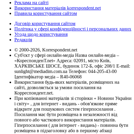
Реклама на сайті
Використання матеріалів korrespondent.net
Правила користування сайтом
Договір користування сайтом
Політика у сфері конфіденційності і персональних даних
Угода щодо користування
Редакція
© 2000-2026, Korrespondent.net
Суб'єкт у сфері онлайн-медіа Назва онлайн-медіа –
«КореспонденТ.net» Адреса: 02091, місто Київ,
ХАРКІВСЬКЕ ШОСЕ, будинок 172-Б, офіс 208/1 E-mail:
sunlight@mediadim.com.ua
Телефон: 044-205-43-00
Ідентифікатор медіа – R40-06068
Використання будь-яких матеріалів, розміщених на
сайті, дозволяється за умови посилання на
Корреспондент.net.
При копіюванні матеріалів зі сторінки « Новини України
і світу» , для інтернет - видань - обов'язкове пряме
відкрите для пошукових систем гіперпосилання .
Посилання має бути розміщена в незалежності від
повного або часткового використання матеріалів.
Гіперпосилання ( для інтернет - видань) - повинна бути
розміщена в підзаголовку або в першому абзаці