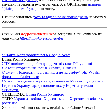
змушені перекрити рух через міст. А в ОК Південь
назвали
"філігранними" удари
по мосту.
Пізніше з'явились
фото та відео нових пошкоджень
на мосту у
Херсоні.
Новини від
Корреспондент.net
в Telegram. Підписуйтесь на
наш канал
https://t.me/korrespondentnet
Читайте Korrespondent.net в Google News
Війна Росії з Україною
УЧХ повідомив про безпрецедентні атаки РФ у липні
Сюжет
Вторгнення Росії в Україну. Онлайн
Сюжет
"Полювати на лучника, а не на стрілу". Як Україні
боротись з балістикою
Сюжет
Загадковий звук вибуху налякав Москву: що це було
Їздили в Україну заради полонених: у Кореї затримали
активістів
СПЕЦТЕМА:
Війна Росії з Україною
ТЕГИ:
Украина
,
война
,
Херсон
,
мост
,
Херсонская область
,
россияне
Якщо ви помітили помилку, виділіть необхідний текст і