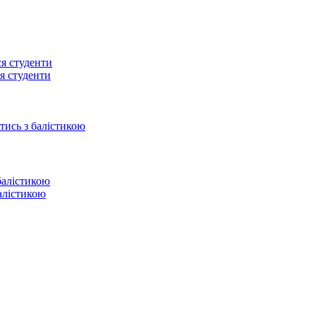
ся студенти
отись з балістикою
балістикою