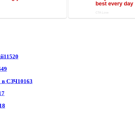
ії
11520
649
 в СЗЧ
10163
17
18