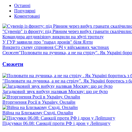
Останні
Популярні
Коментовані
"Сувенір" із фронту: під Рівним через вибух гранати скалічили
Командира артдивізіону викрили на збуті тротилу
У ГУР заявили про "парад дронів" біля Ялти
Викрито схему сприяння СЗЧ у військових частинах
Сюжет
"Полювати на лучника, а не на стрілу". Як Україні бор
Сюжети
"Полювати на лучника, а не на стрілу". Як Україні боротись з 
Загадковий звук вибуху налякав Москву: що це було
Вторгнення Росії в Україну. Онлайн
Війна на Близькому Сході. Онлайн
Підсумки 06.08: Санкції проти РФ і дрон у Лейпцигу