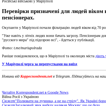
Російські військові у Маріуполі
Перевірки призначені для людей віком ві
пенсіонерах.
Окупанти у Маріуполі почали фільтрацію людей віком від 70 ро
"Уже навіть у літніх людях вони бачать загрозу. Пенсіонерам д
"русского мира" під підозрою всі", - йдеться у публікації.
Фото: t.me/mariupolrada
Раніше повідомлялося, що в Маріуполі та околицях міста
діють 
У Маріуполі черга за перепустками на виїзд
Новини від
Корреспондент.net
в Telegram. Підписуйтесь на на
Читайте Korrespondent.net в Google News
Війна Росії з Україною
Сюжет
"Полювати на лучника, а не на стрілу". Як Україні бор
Сюжет
Загадковий звук вибуху налякав Москву: що це було