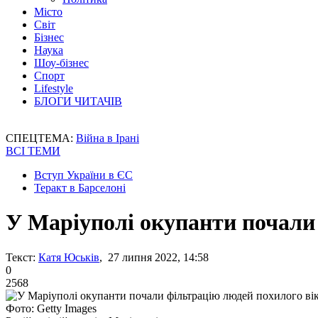
Місто
Світ
Бізнес
Наука
Шоу-бізнес
Спорт
Lifestyle
БЛОГИ ЧИТАЧІВ
СПЕЦТЕМА:
Війна в Ірані
ВСІ ТЕМИ
Вступ України в ЄС
Теракт в Барселоні
У Маріуполі окупанти почали
Текст:
Катя Юськів
, 27 липня 2022, 14:58
0
2568
Фото: Getty Images