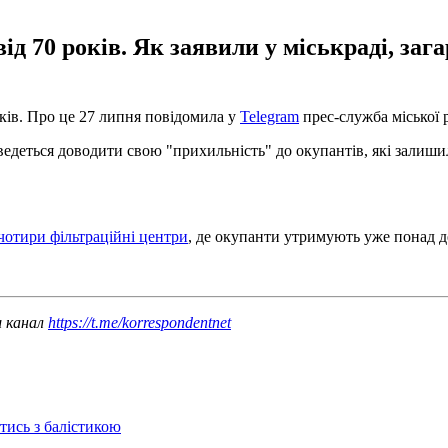
д 70 років. Як заявили у міськраді, зага
ків. Про це 27 липня повідомила у
Telegram
прес-служба міської 
оведеться доводити свою "прихильність" до окупантів, які залиши
чотири фільтраційні центри
, де окупанти утримують уже понад д
ш канал
https://t.me/korrespondentnet
отись з балістикою