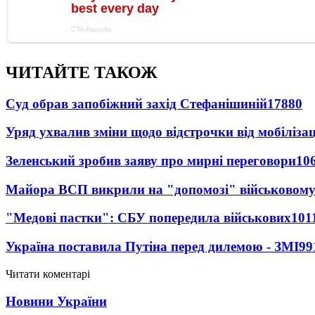
ЧИТАЙТЕ ТАКОЖ
Суд обрав запобіжний захід Стефанішиній
17880
Уряд ухвалив зміни щодо відстрочки від мобілізац
Зеленський зробив заяву про мирні переговори
10
Майора ВСП викрили на "допомозі" військовому
"Медові пастки": СБУ попередила військових
101
Україна поставила Путіна перед дилемою - ЗМІ
99
Читати коментарі
Новини України