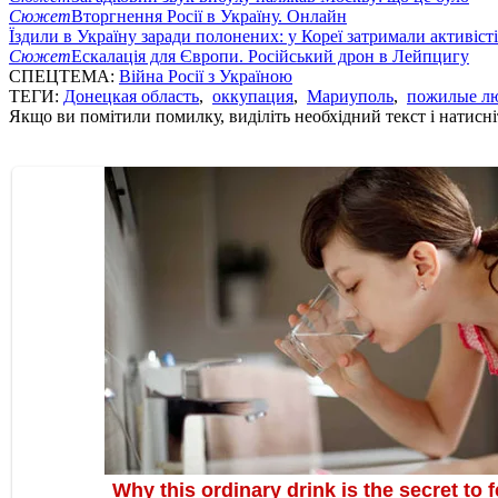
Сюжет
Вторгнення Росії в Україну. Онлайн
Їздили в Україну заради полонених: у Кореї затримали активіст
Сюжет
Ескалація для Європи. Російський дрон в Лейпцигу
СПЕЦТЕМА:
Війна Росії з Україною
ТЕГИ:
Донецкая область
,
оккупация
,
Мариуполь
,
пожилые л
Якщо ви помітили помилку, виділіть необхідний текст і натисніт