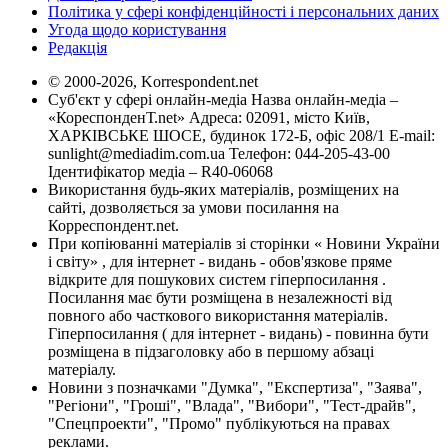
Політика у сфері конфіденційності і персональних даних
Угода щодо користування
Редакція
© 2000-2026, Korrespondent.net
Суб'єкт у сфері онлайн-медіа Назва онлайн-медіа –
«КореспонденТ.net» Адреса: 02091, місто Київ,
ХАРКІВСЬКЕ ШОСЕ, будинок 172-Б, офіс 208/1 E-mail:
sunlight@mediadim.com.ua
Телефон: 044-205-43-00
Ідентифікатор медіа – R40-06068
Використання будь-яких матеріалів, розміщених на
сайті, дозволяється за умови посилання на
Корреспондент.net.
При копіюванні матеріалів зі сторінки « Новини України
і світу» , для інтернет - видань - обов'язкове пряме
відкрите для пошукових систем гіперпосилання .
Посилання має бути розміщена в незалежності від
повного або часткового використання матеріалів.
Гіперпосилання ( для інтернет - видань) - повинна бути
розміщена в підзаголовку або в першому абзаці
матеріалу.
Новини з позначками "Думка", "Експертиза", "Заява",
"Регіони", "Гроші", "Влада", "Вибори", "Тест-драйв",
"Спецпроекти", "Промо" публікуються на правах
реклами.