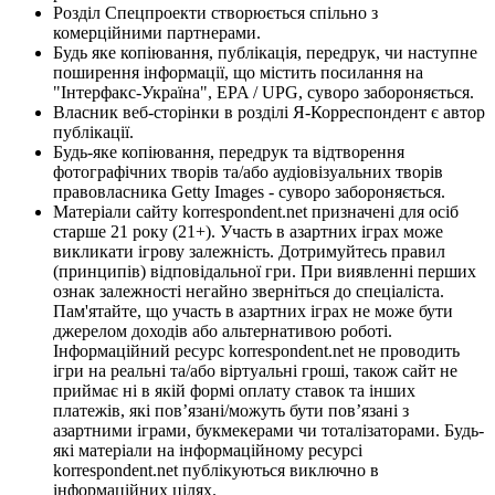
Розділ Спецпроекти створюється спільно з
комерційними партнерами.
Будь яке копіювання, публікація, передрук, чи наступне
поширення інформації, що містить посилання на
"Інтерфакс-Україна", EPA / UPG, суворо забороняється.
Власник веб-сторінки в розділі Я-Корреспондент є автор
публікації.
Будь-яке копіювання, передрук та відтворення
фотографічних творів та/або аудіовізуальних творів
правовласника Getty Images - суворо забороняється.
Матеріали сайту korrespondent.net призначені для осіб
старше 21 року (21+). Участь в азартних іграх може
викликати ігрову залежність. Дотримуйтесь правил
(принципів) відповідальної гри. При виявленні перших
ознак залежності негайно зверніться до спеціаліста.
Пам'ятайте, що участь в азартних іграх не може бути
джерелом доходів або альтернативою роботі.
Інформаційний ресурс korrespondent.net не проводить
ігри на реальні та/або віртуальні гроші, також сайт не
приймає ні в якій формі оплату ставок та інших
платежів, які пов’язані/можуть бути пов’язані з
азартними іграми, букмекерами чи тоталізаторами. Будь-
які матеріали на інформаційному ресурсі
korrespondent.net публікуються виключно в
інформаційних цілях.