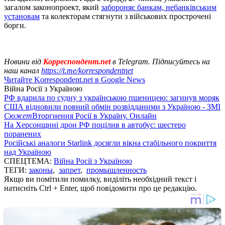
загалом законопроект, який
забороняє банкам, небанківським
установам
та колекторам стягнути з військових прострочені
борги.
Новини від
Корреспондент.net
в Telegram. Підписуйтесь на
наш канал
https://t.me/korrespondentnet
Читайте Korrespondent.net в Google News
Війна Росії з Україною
РФ вдарила по судну з українською пшеницею: загинув моряк
США відновили повний обмін розвідданими з Україною - ЗМІ
Сюжет
Вторгнення Росії в Україну. Онлайн
На Херсонщині дрон РФ поцілив в автобус: шестеро
поранених
Російські аналоги Starlink досягли вікна стабільного покриття
над Україною
СПЕЦТЕМА:
Війна Росії з Україною
ТЕГИ:
законы
,
запрет
,
промышленность
Якщо ви помітили помилку, виділіть необхідний текст і
натисніть Ctrl + Enter, щоб повідомити про це редакцію.