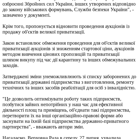
озброєнні Збройних сил України, інших утворених відповідно
до закону військових формувань, Служби безпеки України", -
зазначено у документі.
Крім того, пропонується відновити проведення аукціонів із
продажу об'єктів великої приватизації.
Закон встановлює обмеження проведення для об'єктів великої
приватизації аукціонів зі зниженням стартової ціни, аукціонів
методом вивчення цінових пропозицій та приватизації
шляхом викупу під час дії карантину та інших обмежувальних
заходів.
Затверджені зміни унеможливлюють зі списку заборонених до
приватизації державні підприємства з виготовлення, ремонту
технічних та інших засобів реабілітації для осіб з інвалідністю.
"Це дозволить оптимізувати роботу таких підприємств,
позбутися зайвих непотрібних у наш час для ефективної
діяльності площ та приміщень, об'єднати такі підприємства,
перетворити їх на інші організаційно-правові форми або
заснувати на їхній базі підприємства державно-приватного
партнерства", - вважають автори змін.
Нагадаємо, Верховна Рада в середу, 27 липня, ухвалила