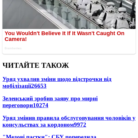
ЧИТАЙТЕ ТАКОЖ
Уряд ухвалив зміни щодо відстрочки від
мобілізації
26653
Зеленський зробив заяву про мирні
переговори
10274
Уряд змінив правила обслуговування чоловіків у
консульствах за кордоном
9972
"Медові пастки": СБУ попередила