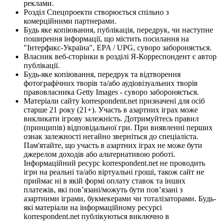
реклами.
Розділ Спецпроекти створюється спільно з
комерційними партнерами.
Будь яке копіювання, публікація, передрук, чи наступне
поширення інформації, що містить посилання на
"Інтерфакс-Україна", EPA / UPG, суворо забороняється.
Власник веб-сторінки в розділі Я-Корреспондент є автор
публікації.
Будь-яке копіювання, передрук та відтворення
фотографічних творів та/або аудіовізуальних творів
правовласника Getty Images - суворо забороняється.
Матеріали сайту korrespondent.net призначені для осіб
старше 21 року (21+). Участь в азартних іграх може
викликати ігрову залежність. Дотримуйтесь правил
(принципів) відповідальної гри. При виявленні перших
ознак залежності негайно зверніться до спеціаліста.
Пам'ятайте, що участь в азартних іграх не може бути
джерелом доходів або альтернативою роботі.
Інформаційний ресурс korrespondent.net не проводить
ігри на реальні та/або віртуальні гроші, також сайт не
приймає ні в якій формі оплату ставок та інших
платежів, які пов’язані/можуть бути пов’язані з
азартними іграми, букмекерами чи тоталізаторами. Будь-
які матеріали на інформаційному ресурсі
korrespondent.net публікуються виключно в