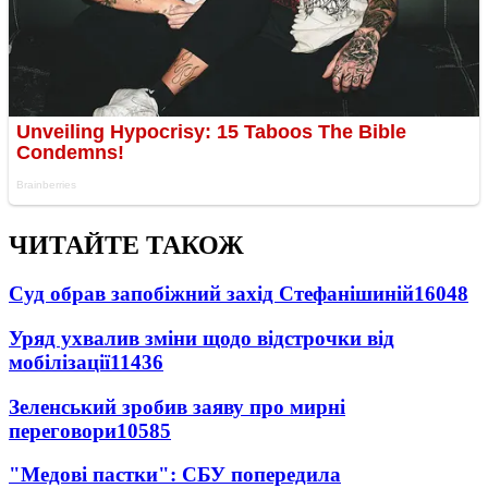
ЧИТАЙТЕ ТАКОЖ
Суд обрав запобіжний захід Стефанішиній
16048
Уряд ухвалив зміни щодо відстрочки від
мобілізації
11436
Зеленський зробив заяву про мирні
переговори
10585
"Медові пастки": СБУ попередила