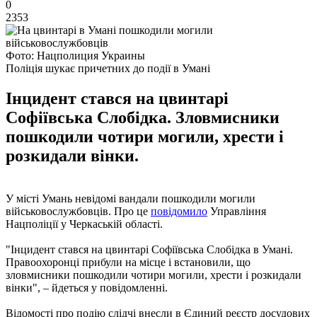
0
2353
Фото: Нацполиция Украины
Поліція шукає причетних до події в Умані
Інцидент стався на цвинтарі
Софіївська Слобідка. Зловмисники
пошкодили чотири могили, хрести і
розкидали вінки.
У місті Умань невідомі вандали пошкодили могили
військовослужбовців. Про це
повідомило
Управління
Нацполіції у Черкаській області.
"Інцидент стався на цвинтарі Софіївська Слобідка в Умані.
Правоохоронці прибули на місце і встановили, що
зловмисники пошкодили чотири могили, хрести і розкидали
вінки", – йдеться у повідомленні.
Відомості про подію слідчі внесли в Єдиний реєстр досудових