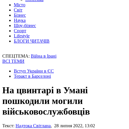
Місто
Світ
Бізнес
Наука
Шоу-бізнес
Спорт
Lifestyle
БЛОГИ ЧИТАЧІВ
СПЕЦТЕМА:
Війна в Ірані
ВСІ ТЕМИ
Вступ України в ЄС
Теракт в Барселоні
На цвинтарі в Умані
пошкодили могили
військовослужбовців
Текст:
Надтока Світлана
, 28 липня 2022, 13:02