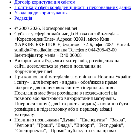
Договір користування сайтом
Політика у сфері конфіденційності і персональних даних
Угода щодо користування
Редакція
© 2000-2026, Korrespondent.net
Суб'єкт у сфері онлайн-медіа Назва онлайн-медіа –
«КореспонденТ.net» Адреса: 02091, місто Київ,
ХАРКІВСЬКЕ ШОСЕ, будинок 172-Б, офіс 208/1 E-mail:
sunlight@mediadim.com.ua
Телефон: 044-205-43-00
Ідентифікатор медіа – R40-06068
Використання будь-яких матеріалів, розміщених на
сайті, дозволяється за умови посилання на
Корреспондент.net.
При копіюванні матеріалів зі сторінки « Новини України
і світу» , для інтернет - видань - обов'язкове пряме
відкрите для пошукових систем гіперпосилання .
Посилання має бути розміщена в незалежності від
повного або часткового використання матеріалів.
Гіперпосилання ( для інтернет - видань) - повинна бути
розміщена в підзаголовку або в першому абзаці
матеріалу.
Новини з позначками "Думка", "Експертиза", "Заява",
"Регіони", "Гроші", "Влада", "Вибори", "Тест-драйв",
"Спецпроекти", "Промо" публікуються на правах