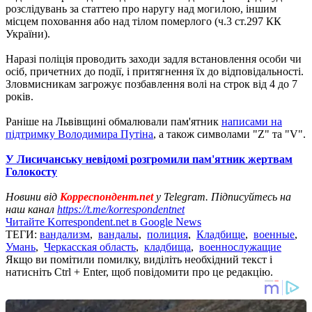
розслідувань за статтею про наругу над могилою, іншим
місцем поховання або над тілом померлого (ч.3 ст.297 КК
України).
Наразі поліція проводить заходи задля встановлення особи чи
осіб, причетних до події, і притягнення їх до відповідальності.
Зловмисникам загрожує позбавлення волі на строк від 4 до 7
років.
Раніше на Львівщині обмалювали пам'ятник
написами на
підтримку Володимира Путіна
, а також символами "Z" та "V".
У Лисичанську невідомі розгромили пам'ятник жертвам
Голокосту
Новини від
Корреспондент.net
у Telegram. Підписуйтесь на
наш канал
https://t.me/korrespondentnet
Читайте Korrespondent.net в Google News
ТЕГИ:
вандализм
,
вандалы
,
полиция
,
Кладбище
,
военные
,
Умань
,
Черкасская область
,
кладбища
,
военнослужащие
Якщо ви помітили помилку, виділіть необхідний текст і
натисніть Ctrl + Enter, щоб повідомити про це редакцію.