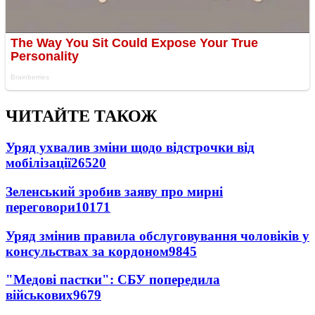
ЧИТАЙТЕ ТАКОЖ
Уряд ухвалив зміни щодо відстрочки від
мобілізації
26520
Зеленський зробив заяву про мирні
переговори
10171
Уряд змінив правила обслуговування чоловіків у
консульствах за кордоном
9845
"Медові пастки": СБУ попередила
військових
9679