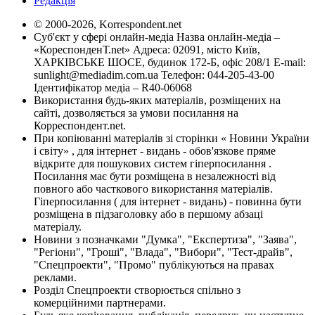
Редакція
© 2000-2026, Korrespondent.net
Суб'єкт у сфері онлайн-медіа Назва онлайн-медіа –
«КореспонденТ.net» Адреса: 02091, місто Київ,
ХАРКІВСЬКЕ ШОСЕ, будинок 172-Б, офіс 208/1 E-mail:
sunlight@mediadim.com.ua
Телефон: 044-205-43-00
Ідентифікатор медіа – R40-06068
Використання будь-яких матеріалів, розміщених на
сайті, дозволяється за умови посилання на
Корреспондент.net.
При копіюванні матеріалів зі сторінки « Новини України
і світу» , для інтернет - видань - обов'язкове пряме
відкрите для пошукових систем гіперпосилання .
Посилання має бути розміщена в незалежності від
повного або часткового використання матеріалів.
Гіперпосилання ( для інтернет - видань) - повинна бути
розміщена в підзаголовку або в першому абзаці
матеріалу.
Новини з позначками "Думка", "Експертиза", "Заява",
"Регіони", "Гроші", "Влада", "Вибори", "Тест-драйв",
"Спецпроекти", "Промо" публікуються на правах
реклами.
Розділ Спецпроекти створюється спільно з
комерційними партнерами.