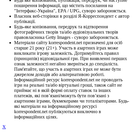
Будь яке копіювання, публікація, передрук, чи наступне
поширення інформації, що містить посилання на
"Інтерфакс-Україна", EPA / UPG, суворо забороняється.
Власник веб-сторінки в розділі Я-Корреспондент є автор
публікації.
Будь-яке копіювання, передрук та відтворення
фотографічних творів та/або аудіовізуальних творів
правовласника Getty Images - суворо забороняється.
Матеріали сайту korrespondent.net призначені для осіб
старше 21 року (21+). Участь в азартних іграх може
викликати ігрову залежність. Дотримуйтесь правил
(принципів) відповідальної гри. При виявленні перших
ознак залежності негайно зверніться до спеціаліста.
Пам'ятайте, що участь в азартних іграх не може бути
джерелом доходів або альтернативою роботі.
Інформаційний ресурс korrespondent.net не проводить
ігри на реальні та/або віртуальні гроші, також сайт не
приймає ні в якій формі оплату ставок та інших
платежів, які пов’язані/можуть бути пов’язані з
азартними іграми, букмекерами чи тоталізаторами. Будь-
які матеріали на інформаційному ресурсі
korrespondent.net публікуються виключно в
інформаційних цілях.
X