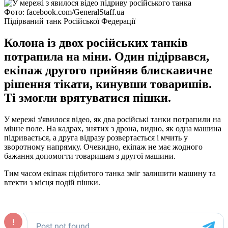
Фото: facebook.com/GeneralStaff.ua
Підірваний танк Російської Федерації
Колона із двох російських танків
потрапила на міни. Один підірвався,
екіпаж другого прийняв блискавичне
рішення тікати, кинувши товаришів.
Ті змогли врятуватися пішки.
У мережі з'явилося відео, як два російські танки потрапили на
мінне поле. На кадрах, знятих з дрона, видно, як одна машина
підривається, а друга відразу розвертається і мчить у
зворотному напрямку. Очевидно, екіпаж не має жодного
бажання допомогти товаришам з другої машини.
Тим часом екіпаж підбитого танка зміг залишити машину та
втекти з місця подій пішки.