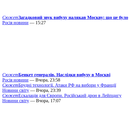
Сюжет
Загадковий звук вибуху налякав Москву: що це було
Росія новини
— 15:27
Сюжет
Бенкет генералів. Наслідки вибуху в Москві
Росія новини
— Вчора, 23:58
Сюжет
Брудні технології. Атаки РФ на вибори у Франції
Новини світу
— Вчора, 23:39
Сюжет
Ескалація для Європи. Російський дрон в Лейпцигу
Новини світу
— Вчора, 17:07