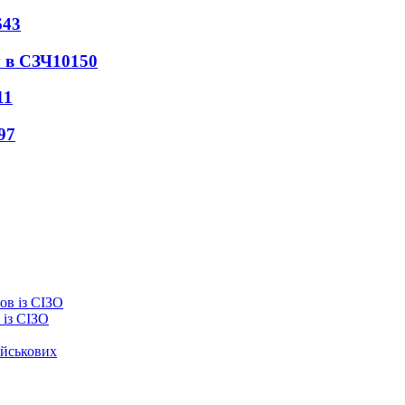
643
 в СЗЧ
10150
11
97
із СІЗО
ійськових