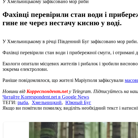
У Хмельницькому зафіксовано мор риби
Фахівці перевірили стан води і прибереж
гине не через нестачу кисню у воді.
У Хмельницькому в річці Південний Буг зафіксовано мор риби
Фахівці перевірили стан води і прибережної смуги, і отримані д
Екологи опитали місцевих жителів і рибалок і зробили висновок
зокрема електролови.
Раніше повідомлялося, що жителі Маріуполя зафіксували
масови
Новини від
Корреспондент.net
у Telegram. Підписуйтесь на на
Читайте Korrespondent.net в Google News
ТЕГИ:
рыба
,
Хмельницкий
,
Южный Буг
Якщо ви помітили помилку, виділіть необхідний текст і натисніт