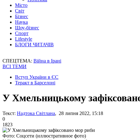
Місто
Світ
Бізнес
Наука
Шоу-бізнес
Спорт
Lifestyle
БЛОГИ ЧИТАЧІВ
СПЕЦТЕМА:
Війна в Ірані
ВСІ ТЕМИ
Вступ України в ЄС
Теракт в Барселоні
У Хмельницькому зафіксован
Текст:
Надтока Світлана
, 28 липня 2022, 15:18
0
1823
Фото: Соцсети (иллюстративное фото)