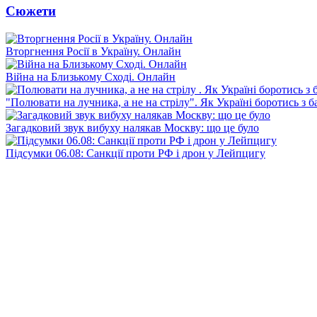
Сюжети
Вторгнення Росії в Україну. Онлайн
Війна на Близькому Сході. Онлайн
"Полювати на лучника, а не на стрілу". Як Україні боротись з 
Загадковий звук вибуху налякав Москву: що це було
Підсумки 06.08: Санкції проти РФ і дрон у Лейпцигу