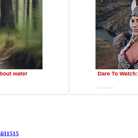
ії
11515