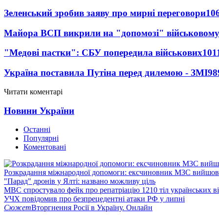
Зеленський зробив заяву про мирні переговори
10
Майора ВСП викрили на "допомозі" військовому
"Медові пастки": СБУ попередила військових
101
Україна поставила Путіна перед дилемою - ЗМІ
98
Читати коментарі
Новини України
Останні
Популярні
Коментовані
Розкрадання міжнародної допомоги: ексчиновник МЗС вийшов 
"Парад" дронів у Ялті: названо можливу ціль
МВС спростувало фейк про репатріацію 1210 тіл українських в
УЧХ повідомив про безпрецедентні атаки РФ у липні
Сюжет
Вторгнення Росії в Україну. Онлайн