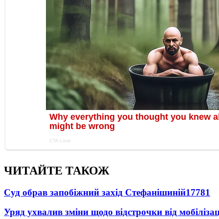
ЧИТАЙТЕ ТАКОЖ
Суд обрав запобіжний захід Стефанішиній
17781
Уряд ухвалив зміни щодо відстрочки від мобілізац