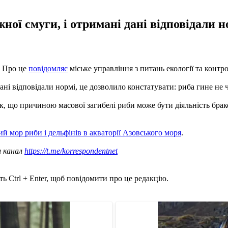
ної смуги, і отримані дані відповідали 
. Про це
повідомляє
міське управління з питань екології та контр
ані відповідали нормі, це дозволило констатувати: риба гине не ч
, що причиною масової загибелі риби може бути діяльність брако
й мор риби і дельфінів в акваторії Азовського моря
.
ш канал
https://t.me/korrespondentnet
ь Ctrl + Enter, щоб повідомити про це редакцію.